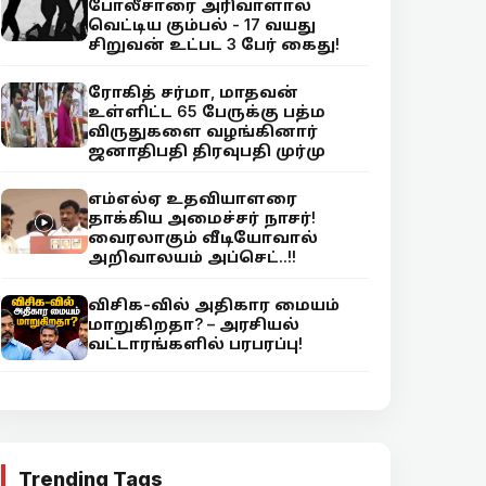
போலீசாரை அரிவாளால்
வெட்டிய கும்பல் - 17 வயது
சிறுவன் உட்பட 3 பேர் கைது!
ரோகித் சர்மா, மாதவன்
உள்ளிட்ட 65 பேருக்கு பத்ம
விருதுகளை வழங்கினார்
ஜனாதிபதி திரவுபதி முர்மு
எம்எல்ஏ உதவியாளரை
தாக்கிய அமைச்சர் நாசர்!
வைரலாகும் வீடியோவால்
அறிவாலயம் அப்செட்..!!
விசிக-வில் அதிகார மையம்
மாறுகிறதா? – அரசியல்
வட்டாரங்களில் பரபரப்பு!
Trending Tags