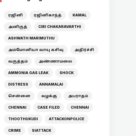
ரஜினி
ரஜினிகாந்த்
KAMAL
அனிருத்
CIBI CHAKARAVARTHI
ASHWATH MARIMUTHU
அம்மோனியா வாயு கசிவு
அதிர்ச்சி
வருத்தம்
அண்ணாமலை
AMMONIA GAS LEAK
SHOCK
DISTRESS
ANNAMALAI
சென்னை
வழக்கு
அபராதம்
CHENNAI
CASE FILED
CHENNAI
THOOTHUKUDI
ATTACKONPOLICE
CRIME
SIATTACK