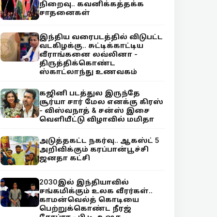
நிறைவு.. கவனிக்கத்தக்க
சாதனைகள்
இந்திய வரைபடத்தில் விடுபட்ட
வடகிழக்கு.. சுட்டிக்காட்டிய
வீராங்கனை லவ்லினா -
திருத்திக்கொண்ட
ஸ்காட்லாந்து உணவகம்
கஜினி படத்துல இருந்தே
சூர்யா சார் மேல எனக்கு கிரஸ்
- விஸ்வநாத் & சன்ஸ் இசை
வெளியீட்டு விழாவில் மமிதா
அடுத்தகட்ட நகர்வு.. ஆகஸ்ட் 5
அறிவிக்கும் கரப்பான்பூச்சி
ஜனதா கட்சி
2030இல் இந்தியாவில்
சங்கமிக்கும் உலக வீரர்கள்..
காமன்வெல்த் கொடியை
பெற்றுக்கொண்ட நீரஜ்
சோப்ரா - பி.டி. உஷா