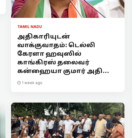
TAMIL NADU
அதிகாரியுடன்
வாக்குவாதம்: டெல்லி
கேரளா ஹவுஸில்
காங்கிரஸ் தலைவர்
கன்ஹையா குமார் அதி...
1 week ago