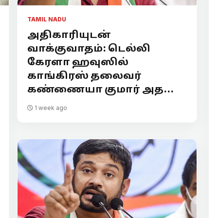
TAMIL NADU
அதிகாரியுடன்
வாக்குவாதம்: டெல்லி
கேரளா ஹவுஸில்
காங்கிரஸ் தலைவர்
கண்ணையா குமார் அத...
1 week ago