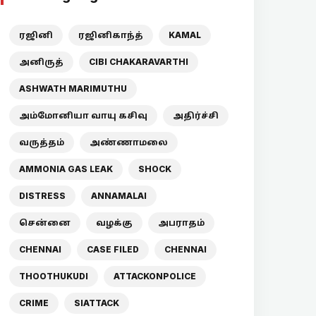
ரஜினி
ரஜினிகாந்த்
KAMAL
அனிருத்
CIBI CHAKARAVARTHI
ASHWATH MARIMUTHU
அம்மோனியா வாயு கசிவு
அதிர்ச்சி
வருத்தம்
அண்ணாமலை
AMMONIA GAS LEAK
SHOCK
DISTRESS
ANNAMALAI
சென்னை
வழக்கு
அபராதம்
CHENNAI
CASE FILED
CHENNAI
THOOTHUKUDI
ATTACKONPOLICE
CRIME
SIATTACK