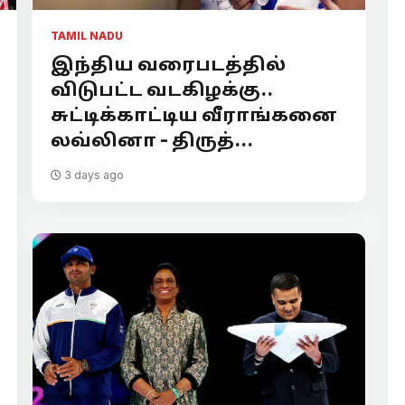
TAMIL NADU
இந்திய வரைபடத்தில்
விடுபட்ட வடகிழக்கு..
சுட்டிக்காட்டிய வீராங்கனை
லவ்லினா - திருத்...
3 days ago