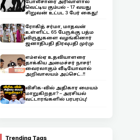
போலீசாரை அரிவாளால்
வெட்டிய கும்பல் - 17 வயது
சிறுவன் உட்பட 3 பேர் கைது!
ரோகித் சர்மா, மாதவன்
உள்ளிட்ட 65 பேருக்கு பத்ம
விருதுகளை வழங்கினார்
ஜனாதிபதி திரவுபதி முர்மு
எம்எல்ஏ உதவியாளரை
தாக்கிய அமைச்சர் நாசர்!
வைரலாகும் வீடியோவால்
அறிவாலயம் அப்செட்..!!
விசிக-வில் அதிகார மையம்
மாறுகிறதா? – அரசியல்
வட்டாரங்களில் பரபரப்பு!
Trending Tags