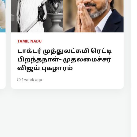
TAMIL NADU
டாக்டர் முத்துலட்சுமி ரெட்டி
பிறந்தநாள்- முதலமைச்சர்
விஜய் புகழாரம்
1 week ago