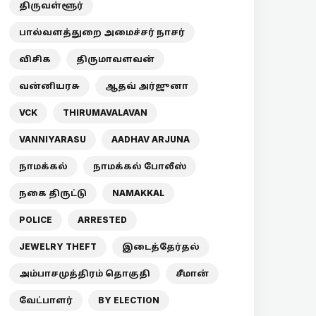
திருவள்ளூர்
பால்வளத்துறை அமைச்சர் நாசர்
விசிக
திருமாவளவன்
வன்னியரசு
ஆதவ் அர்ஜுனா
VCK
THIRUMAVALAVAN
VANNIYARASU
AADHAV ARJUNA
நாமக்கல்
நாமக்கல் போலீஸ்
நகை திருட்டு
NAMAKKAL
POLICE
ARRESTED
JEWELRY THEFT
இடைத்தேர்தல்
அம்பாசமுத்திரம் தொகுதி
சீமான்
வேட்பாளர்
BY ELECTION