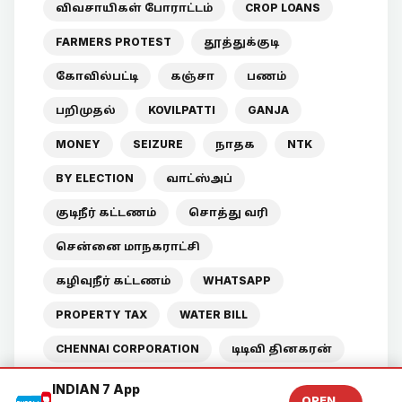
விவசாயிகள் போராட்டம்
CROP LOANS
FARMERS PROTEST
தூத்துக்குடி
கோவில்பட்டி
கஞ்சா
பணம்
பறிமுதல்
KOVILPATTI
GANJA
MONEY
SEIZURE
நாதக
NTK
BY ELECTION
வாட்ஸ்அப்
குடிநீர் கட்டணம்
சொத்து வரி
சென்னை மாநகராட்சி
கழிவுநீர் கட்டணம்
WHATSAPP
PROPERTY TAX
WATER BILL
CHENNAI CORPORATION
டிடிவி தினகரன்
பாலியல் வன்கொடுமை
INDIAN 7 App
OPEN