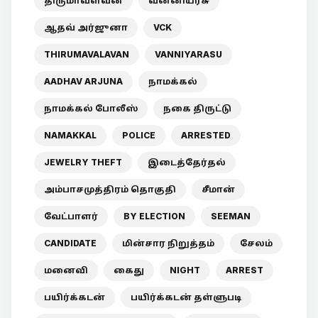
திருமாவளவன்
வன்னியரசு
ஆதவ் அர்ஜுனா
VCK
THIRUMAVALAVAN
VANNIYARASU
AADHAV ARJUNA
நாமக்கல்
நாமக்கல் போலீஸ்
நகை திருட்டு
NAMAKKAL
POLICE
ARRESTED
JEWELRY THEFT
இடைத்தேர்தல்
அம்பாசமுத்திரம் தொகுதி
சீமான்
வேட்பாளர்
BY ELECTION
SEEMAN
CANDIDATE
மின்சார நிறுத்தம்
சேலம்
மனைவி
கைது
NIGHT
ARREST
பயிர்க்கடன்
பயிர்க்கடன் தள்ளுபடி