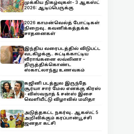
முக்கிய நிகழ்வுகள்- 3 ஆகஸ்ட்
2026: ஆடிப்பெருக்கு
2026 காமன்வெல்த் போட்டிகள்
நிறைவு.. கவனிக்கத்தக்க
சாதனைகள்
இந்திய வரைபடத்தில் விடுபட்ட
வடகிழக்கு.. சுட்டிக்காட்டிய
வீராங்கனை லவ்லினா -
திருத்திக்கொண்ட
ஸ்காட்லாந்து உணவகம்
கஜினி படத்துல இருந்தே
சூர்யா சார் மேல எனக்கு கிரஸ்
- விஸ்வநாத் & சன்ஸ் இசை
வெளியீட்டு விழாவில் மமிதா
அடுத்தகட்ட நகர்வு.. ஆகஸ்ட் 5
அறிவிக்கும் கரப்பான்பூச்சி
ஜனதா கட்சி