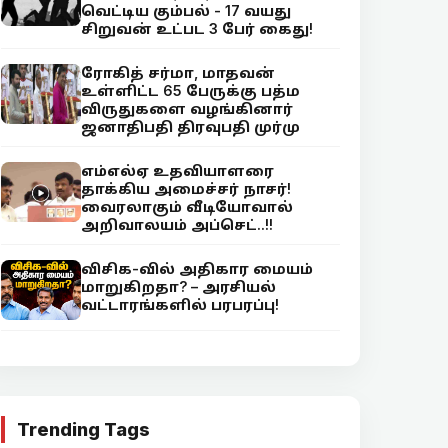
வெட்டிய கும்பல் - 17 வயது
சிறுவன் உட்பட 3 பேர் கைது!
ரோகித் சர்மா, மாதவன்
உள்ளிட்ட 65 பேருக்கு பத்ம
விருதுகளை வழங்கினார்
ஜனாதிபதி திரவுபதி முர்மு
எம்எல்ஏ உதவியாளரை
தாக்கிய அமைச்சர் நாசர்!
வைரலாகும் வீடியோவால்
அறிவாலயம் அப்செட்..!!
விசிக-வில் அதிகார மையம்
மாறுகிறதா? – அரசியல்
வட்டாரங்களில் பரபரப்பு!
Trending Tags