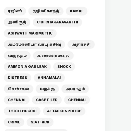
ரஜினி
ரஜினிகாந்த்
KAMAL
அனிருத்
CIBI CHAKARAVARTHI
ASHWATH MARIMUTHU
அம்மோனியா வாயு கசிவு
அதிர்ச்சி
வருத்தம்
அண்ணாமலை
AMMONIA GAS LEAK
SHOCK
DISTRESS
ANNAMALAI
சென்னை
வழக்கு
அபராதம்
CHENNAI
CASE FILED
CHENNAI
THOOTHUKUDI
ATTACKONPOLICE
CRIME
SIATTACK