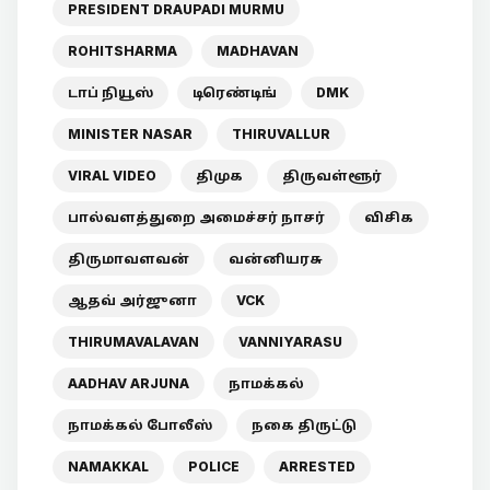
PRESIDENT DRAUPADI MURMU
ROHITSHARMA
MADHAVAN
டாப் நியூஸ்
டிரெண்டிங்
DMK
MINISTER NASAR
THIRUVALLUR
VIRAL VIDEO
திமுக
திருவள்ளூர்
பால்வளத்துறை அமைச்சர் நாசர்
விசிக
திருமாவளவன்
வன்னியரசு
ஆதவ் அர்ஜுனா
VCK
THIRUMAVALAVAN
VANNIYARASU
AADHAV ARJUNA
நாமக்கல்
நாமக்கல் போலீஸ்
நகை திருட்டு
NAMAKKAL
POLICE
ARRESTED