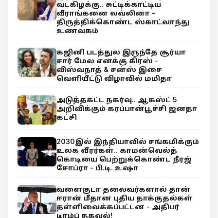
வடகிழக்கு.. சுட்டிக்காட்டிய
வீராங்கனை லவ்லினா -
திருத்திக்கொண்ட ஸ்காட்லாந்து
உணவகம்
கஜினி படத்துல இருந்தே சூர்யா
சார் மேல எனக்கு கிரஸ் -
விஸ்வநாத் & சன்ஸ் இசை
வெளியீட்டு விழாவில் மமிதா
அடுத்தகட்ட நகர்வு.. ஆகஸ்ட் 5
அறிவிக்கும் கரப்பான்பூச்சி ஜனதா
கட்சி
2030இல் இந்தியாவில் சங்கமிக்கும்
உலக வீரர்கள்.. காமன்வெல்த்
கொடியை பெற்றுக்கொண்ட நீரஜ்
சோப்ரா - பி.டி. உஷா
வளைகுடா தலைவர்களால் தான்
ஈரான் மீதான புதிய தாக்குதல்கள்
தள்ளிவைக்கப்பட்டன - அதிபர்
டிரம்ப் தகவல்!