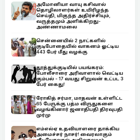
அமோனியா வாயு கசிவால்
தொழிலாளர்கள் உயிரிழந்த
செய்தி, மிகுந்த அதிர்ச்சியும்,
வருத்தமும் அளிக்கிறது-
அண்ணாமலை
சென்னையில் 2 நாட்களில்
குடிபோதையில் வாகனம் ஓட்டிய
443 பேர் மீது வழக்கு
தூத்துக்குடியில் பயங்கரம்:
போலீசாரை அரிவாளால் வெட்டிய
கும்பல் - 17 வயது சிறுவன் உட்பட 3
பேர் கைது!
ரோகித் சர்மா, மாதவன் உள்ளிட்ட
65 பேருக்கு பத்ம விருதுகளை
வழங்கினார் ஜனாதிபதி திரவுபதி
முர்மு
எம்எல்ஏ உதவியாளரை தாக்கிய
அமைச்சர் நாசர்! வைரலாகும்
வீடியோவால் அறிவாலயம்