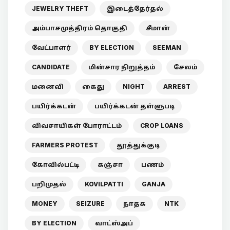
JEWELRY THEFT
இடைத்தேர்தல்
அம்பாசமுத்திரம் தொகுதி
சீமான்
வேட்பாளர்
BY ELECTION
SEEMAN
CANDIDATE
மின்சார நிறுத்தம்
சேலம்
மனைவி
கைது
NIGHT
ARREST
பயிர்க்கடன்
பயிர்க்கடன் தள்ளுபடி
விவசாயிகள் போராட்டம்
CROP LOANS
FARMERS PROTEST
தூத்துக்குடி
கோவில்பட்டி
கஞ்சா
பணம்
பறிமுதல்
KOVILPATTI
GANJA
MONEY
SEIZURE
நாதக
NTK
BY ELECTION
வாட்ஸ்அப்