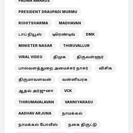
PADMA AWARDS
PRESIDENT DRAUPADI MURMU
ROHITSHARMA
MADHAVAN
டாப் நியூஸ்
டிரெண்டிங்
DMK
MINISTER NASAR
THIRUVALLUR
VIRAL VIDEO
திமுக
திருவள்ளூர்
பால்வளத்துறை அமைச்சர் நாசர்
விசிக
திருமாவளவன்
வன்னியரசு
ஆதவ் அர்ஜுனா
VCK
THIRUMAVALAVAN
VANNIYARASU
AADHAV ARJUNA
நாமக்கல்
நாமக்கல் போலீஸ்
நகை திருட்டு