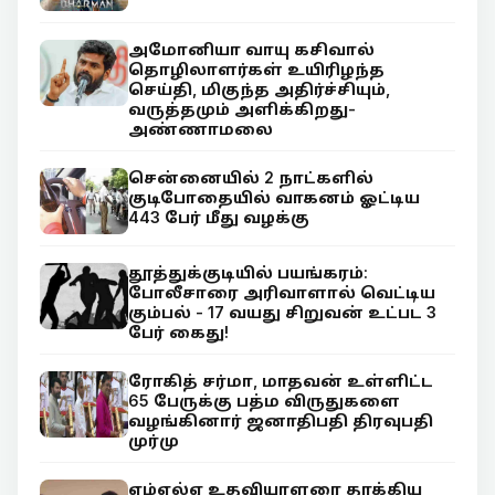
அமோனியா வாயு கசிவால்
தொழிலாளர்கள் உயிரிழந்த
செய்தி, மிகுந்த அதிர்ச்சியும்,
வருத்தமும் அளிக்கிறது-
அண்ணாமலை
சென்னையில் 2 நாட்களில்
குடிபோதையில் வாகனம் ஓட்டிய
443 பேர் மீது வழக்கு
தூத்துக்குடியில் பயங்கரம்:
போலீசாரை அரிவாளால் வெட்டிய
கும்பல் - 17 வயது சிறுவன் உட்பட 3
பேர் கைது!
ரோகித் சர்மா, மாதவன் உள்ளிட்ட
65 பேருக்கு பத்ம விருதுகளை
வழங்கினார் ஜனாதிபதி திரவுபதி
முர்மு
எம்எல்ஏ உதவியாளரை தாக்கிய