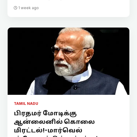
1 week ago
TAMIL NADU
பிரதமர் மோடிக்கு
ஆன்லைனில் கொலை
மிரட்டல்!-மார்வெல்