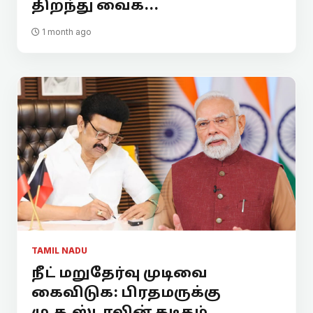
திறந்து வைக்...
1 month ago
TAMIL NADU
நீட் மறுதேர்வு முடிவை
கைவிடுக: பிரதமருக்கு
மு.க.ஸ்டாலின் கடிதம்.