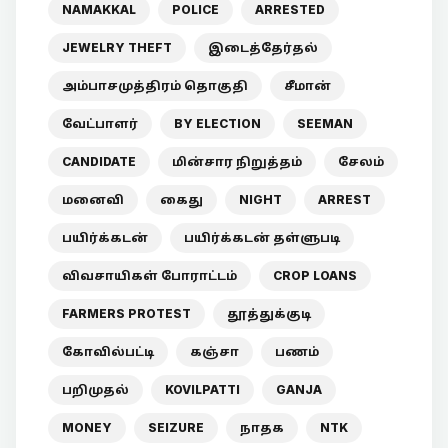
NAMAKKAL
POLICE
ARRESTED
JEWELRY THEFT
இடைத்தேர்தல்
அம்பாசமுத்திரம் தொகுதி
சீமான்
வேட்பாளர்
BY ELECTION
SEEMAN
CANDIDATE
மின்சார நிறுத்தம்
சேலம்
மனைவி
கைது
NIGHT
ARREST
பயிர்க்கடன்
பயிர்க்கடன் தள்ளுபடி
விவசாயிகள் போராட்டம்
CROP LOANS
FARMERS PROTEST
தூத்துக்குடி
கோவில்பட்டி
கஞ்சா
பணம்
பறிமுதல்
KOVILPATTI
GANJA
MONEY
SEIZURE
நாதக
NTK