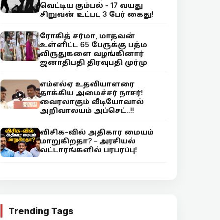
வெட்டிய கும்பல் - 17 வயது
சிறுவன் உட்பட 3 பேர் கைது!
ரோகித் சர்மா, மாதவன்
உள்ளிட்ட 65 பேருக்கு பத்ம
விருதுகளை வழங்கினார்
ஜனாதிபதி திரவுபதி முர்மு
எம்எல்ஏ உதவியாளரை
தாக்கிய அமைச்சர் நாசர்!
வைரலாகும் வீடியோவால்
அறிவாலயம் அப்செட்..!!
விசிக-வில் அதிகார மையம்
மாறுகிறதா? – அரசியல்
வட்டாரங்களில் பரபரப்பு!
Trending Tags