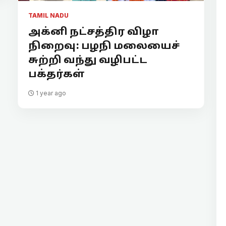
TAMIL NADU
அக்னி நட்சத்திர விழா
நிறைவு: பழநி மலையைச்
சுற்றி வந்து வழிபட்ட
பக்தர்கள்
1 year ago