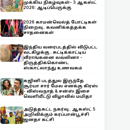
முக்கிய நிகழ்வுகள்- 3 ஆகஸ்ட்
2026: ஆடிப்பெருக்கு
2026 காமன்வெல்த் போட்டிகள்
நிறைவு.. கவனிக்கத்தக்க
சாதனைகள்
இந்திய வரைபடத்தில் விடுபட்ட
வடகிழக்கு.. சுட்டிக்காட்டிய
வீராங்கனை லவ்லினா -
திருத்திக்கொண்ட
ஸ்காட்லாந்து உணவகம்
கஜினி படத்துல இருந்தே
சூர்யா சார் மேல எனக்கு கிரஸ்
- விஸ்வநாத் & சன்ஸ் இசை
வெளியீட்டு விழாவில் மமிதா
அடுத்தகட்ட நகர்வு.. ஆகஸ்ட் 5
அறிவிக்கும் கரப்பான்பூச்சி
ஜனதா கட்சி