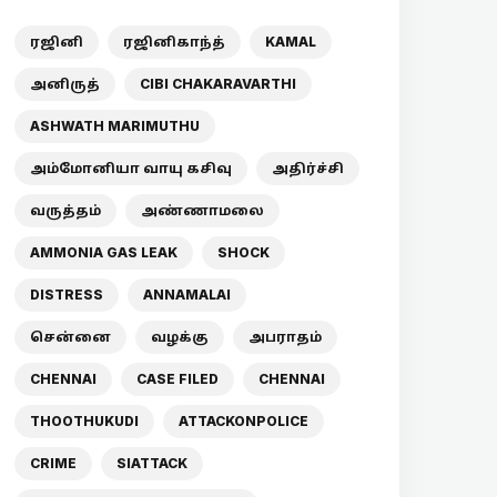
ரஜினி
ரஜினிகாந்த்
KAMAL
அனிருத்
CIBI CHAKARAVARTHI
ASHWATH MARIMUTHU
அம்மோனியா வாயு கசிவு
அதிர்ச்சி
வருத்தம்
அண்ணாமலை
AMMONIA GAS LEAK
SHOCK
DISTRESS
ANNAMALAI
சென்னை
வழக்கு
அபராதம்
CHENNAI
CASE FILED
CHENNAI
THOOTHUKUDI
ATTACKONPOLICE
CRIME
SIATTACK