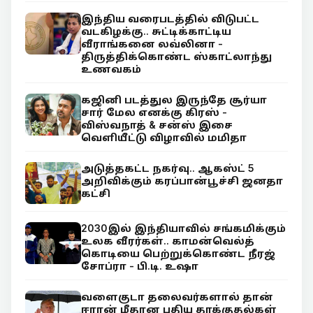
இந்திய வரைபடத்தில் விடுபட்ட
வடகிழக்கு.. சுட்டிக்காட்டிய
வீராங்கனை லவ்லினா -
திருத்திக்கொண்ட ஸ்காட்லாந்து
உணவகம்
கஜினி படத்துல இருந்தே சூர்யா
சார் மேல எனக்கு கிரஸ் -
விஸ்வநாத் & சன்ஸ் இசை
வெளியீட்டு விழாவில் மமிதா
அடுத்தகட்ட நகர்வு.. ஆகஸ்ட் 5
அறிவிக்கும் கரப்பான்பூச்சி ஜனதா
கட்சி
2030இல் இந்தியாவில் சங்கமிக்கும்
உலக வீரர்கள்.. காமன்வெல்த்
கொடியை பெற்றுக்கொண்ட நீரஜ்
சோப்ரா - பி.டி. உஷா
வளைகுடா தலைவர்களால் தான்
ஈரான் மீதான புதிய தாக்குதல்கள்