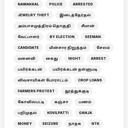
NAMAKKAL
POLICE
ARRESTED
JEWELRY THEFT
இடைத்தேர்தல்
அம்பாசமுத்திரம் தொகுதி
சீமான்
வேட்பாளர்
BY ELECTION
SEEMAN
CANDIDATE
மின்சார நிறுத்தம்
சேலம்
மனைவி
கைது
NIGHT
ARREST
பயிர்க்கடன்
பயிர்க்கடன் தள்ளுபடி
விவசாயிகள் போராட்டம்
CROP LOANS
FARMERS PROTEST
தூத்துக்குடி
கோவில்பட்டி
கஞ்சா
பணம்
பறிமுதல்
KOVILPATTI
GANJA
MONEY
SEIZURE
நாதக
NTK