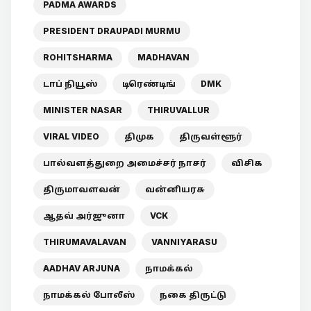
PADMA AWARDS
PRESIDENT DRAUPADI MURMU
ROHITSHARMA
MADHAVAN
டாப் நியூஸ்
டிரெண்டிங்
DMK
MINISTER NASAR
THIRUVALLUR
VIRAL VIDEO
திமுக
திருவள்ளூர்
பால்வளத்துறை அமைச்சர் நாசர்
விசிக
திருமாவளவன்
வன்னியரசு
ஆதவ் அர்ஜுனா
VCK
THIRUMAVALAVAN
VANNIYARASU
AADHAV ARJUNA
நாமக்கல்
நாமக்கல் போலீஸ்
நகை திருட்டு