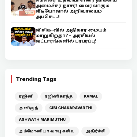
அமைச்சர் நாசர்! வைரலாகும்
வீடியோவால் அறிவாலயம்
அப்செட்..!!
விசிக-வில் அதிகார மையம்
மாறுகிறதா? – அரசியல்
வட்டாரங்களில் பரபரப்பு!
Trending Tags
ரஜினி
ரஜினிகாந்த்
KAMAL
அனிருத்
CIBI CHAKARAVARTHI
ASHWATH MARIMUTHU
அம்மோனியா வாயு கசிவு
அதிர்ச்சி