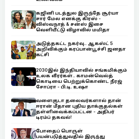
கஜினி படத்துல இருந்தே சூர்யா
சார் மேல எனக்கு கிரஸ் -
விஸ்வநாத் & சன்ஸ் இசை
வெளியீட்டு விழாவில் மமிதா
அடுத்தகட்ட நகர்வு.. ஆகஸ்ட் 5
அறிவிக்கும் கரப்பான்பூச்சி ஜனதா
கட்சி
2030இல் இந்தியாவில் சங்கமிக்கும்
உலக வீரர்கள்.. காமன்வெல்த்
கொடியை பெற்றுக்கொண்ட நீரஜ்
சோப்ரா - பி.டி. உஷா
வளைகுடா தலைவர்களால் தான்
ஈரான் மீதான புதிய தாக்குதல்கள்
தள்ளிவைக்கப்பட்டன - அதிபர்
டிரம்ப் தகவல்!
போதைப் பொருள்
பயன்படுத்துவதில் இருந்து