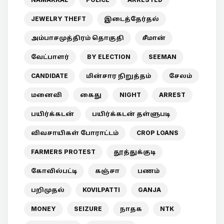
JEWELRY THEFT
இடைத்தேர்தல்
அம்பாசமுத்திரம் தொகுதி
சீமான்
வேட்பாளர்
BY ELECTION
SEEMAN
CANDIDATE
மின்சார நிறுத்தம்
சேலம்
மனைவி
கைது
NIGHT
ARREST
பயிர்க்கடன்
பயிர்க்கடன் தள்ளுபடி
விவசாயிகள் போராட்டம்
CROP LOANS
FARMERS PROTEST
தூத்துக்குடி
கோவில்பட்டி
கஞ்சா
பணம்
பறிமுதல்
KOVILPATTI
GANJA
MONEY
SEIZURE
நாதக
NTK