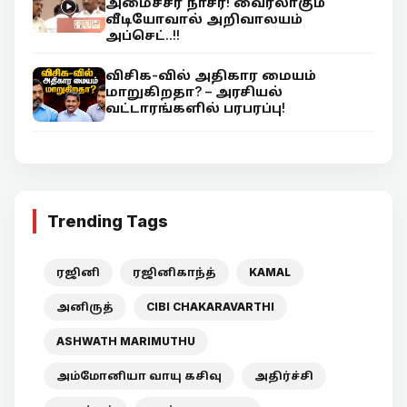
அமைச்சர் நாசர்! வைரலாகும்
வீடியோவால் அறிவாலயம்
அப்செட்..!!
விசிக-வில் அதிகார மையம்
மாறுகிறதா? – அரசியல்
வட்டாரங்களில் பரபரப்பு!
Trending Tags
ரஜினி
ரஜினிகாந்த்
KAMAL
அனிருத்
CIBI CHAKARAVARTHI
ASHWATH MARIMUTHU
அம்மோனியா வாயு கசிவு
அதிர்ச்சி