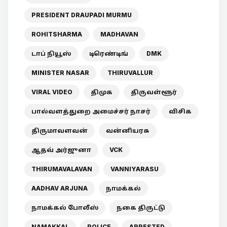
PRESIDENT DRAUPADI MURMU
ROHITSHARMA
MADHAVAN
டாப் நியூஸ்
டிரெண்டிங்
DMK
MINISTER NASAR
THIRUVALLUR
VIRAL VIDEO
திமுக
திருவள்ளூர்
பால்வளத்துறை அமைச்சர் நாசர்
விசிக
திருமாவளவன்
வன்னியரசு
ஆதவ் அர்ஜுனா
VCK
THIRUMAVALAVAN
VANNIYARASU
AADHAV ARJUNA
நாமக்கல்
நாமக்கல் போலீஸ்
நகை திருட்டு
NAMAKKAL
POLICE
ARRESTED