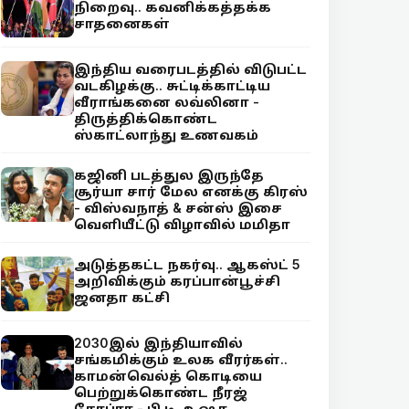
நிறைவு.. கவனிக்கத்தக்க
சாதனைகள்
இந்திய வரைபடத்தில் விடுபட்ட
வடகிழக்கு.. சுட்டிக்காட்டிய
வீராங்கனை லவ்லினா -
திருத்திக்கொண்ட
ஸ்காட்லாந்து உணவகம்
கஜினி படத்துல இருந்தே
சூர்யா சார் மேல எனக்கு கிரஸ்
- விஸ்வநாத் & சன்ஸ் இசை
வெளியீட்டு விழாவில் மமிதா
அடுத்தகட்ட நகர்வு.. ஆகஸ்ட் 5
அறிவிக்கும் கரப்பான்பூச்சி
ஜனதா கட்சி
2030இல் இந்தியாவில்
சங்கமிக்கும் உலக வீரர்கள்..
காமன்வெல்த் கொடியை
பெற்றுக்கொண்ட நீரஜ்
சோப்ரா - பி.டி. உஷா