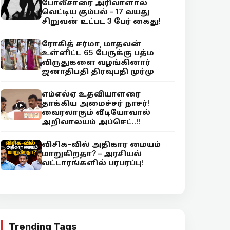
போலீசாரை அரிவாளால்
வெட்டிய கும்பல் - 17 வயது
சிறுவன் உட்பட 3 பேர் கைது!
ரோகித் சர்மா, மாதவன்
உள்ளிட்ட 65 பேருக்கு பத்ம
விருதுகளை வழங்கினார்
ஜனாதிபதி திரவுபதி முர்மு
எம்எல்ஏ உதவியாளரை
தாக்கிய அமைச்சர் நாசர்!
வைரலாகும் வீடியோவால்
அறிவாலயம் அப்செட்..!!
விசிக-வில் அதிகார மையம்
மாறுகிறதா? – அரசியல்
வட்டாரங்களில் பரபரப்பு!
Trending Tags