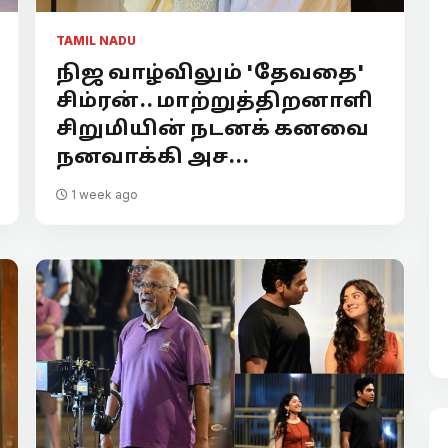
TAMIL NADU
நிஜ வாழ்விலும் 'தேவதை'
சிம்ரன்.. மாற்றுத்திறனாளி
சிறுமியின் நடனக் கனவை
நனவாக்கி அச...
1 week ago