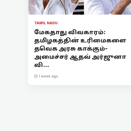
TAMIL NADU
மேகதாது விவகாரம்:
தமிழகத்தின் உரிமைகளை
தவெக அரசு காக்கும்-
அமைச்சர் ஆதவ் அர்ஜுனா
வி...
1 week ago