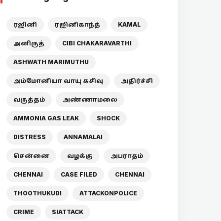
ரஜினி
ரஜினிகாந்த்
KAMAL
அனிருத்
CIBI CHAKARAVARTHI
ASHWATH MARIMUTHU
அம்மோனியா வாயு கசிவு
அதிர்ச்சி
வருத்தம்
அண்ணாமலை
AMMONIA GAS LEAK
SHOCK
DISTRESS
ANNAMALAI
சென்னை
வழக்கு
அபராதம்
CHENNAI
CASE FILED
CHENNAI
THOOTHUKUDI
ATTACKONPOLICE
CRIME
SIATTACK