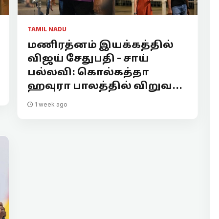
TAMIL NADU
மணிரத்னம் இயக்கத்தில்
விஜய் சேதுபதி - சாய்
பல்லவி: கொல்கத்தா
ஹவுரா பாலத்தில் விறுவ...
1 week ago