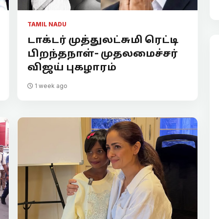
TAMIL NADU
டாக்டர் முத்துலட்சுமி ரெட்டி
பிறந்தநாள்- முதலமைச்சர்
விஜய் புகழாரம்
1 week ago