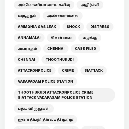
அம்மோனியா வாயு கசிவு
அதிர்ச்சி
வருத்தம்
அண்ணாமலை
AMMONIA GAS LEAK
SHOCK
DISTRESS
ANNAMALAI
சென்னை
வழக்கு
அபராதம்
CHENNAI
CASE FILED
CHENNAI
THOOTHUKUDI
ATTACKONPOLICE
CRIME
SIATTACK
VADAPAGAM POLICE STATION
THOOTHUKUDI ATTACKONPOLICE CRIME
SIATTACK VADAPAGAM POLICE STATION
பத்ம விருதுகள்
ஜனாதிபதி திரவுபதி முர்மு