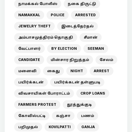
நாமக்கல் போலீஸ்
நகை திருட்டு
NAMAKKAL
POLICE
ARRESTED
JEWELRY THEFT
இடைத்தேர்தல்
அம்பாசமுத்திரம் தொகுதி
சீமான்
வேட்பாளர்
BY ELECTION
SEEMAN
CANDIDATE
மின்சார நிறுத்தம்
சேலம்
மனைவி
கைது
NIGHT
ARREST
பயிர்க்கடன்
பயிர்க்கடன் தள்ளுபடி
விவசாயிகள் போராட்டம்
CROP LOANS
FARMERS PROTEST
தூத்துக்குடி
கோவில்பட்டி
கஞ்சா
பணம்
பறிமுதல்
KOVILPATTI
GANJA