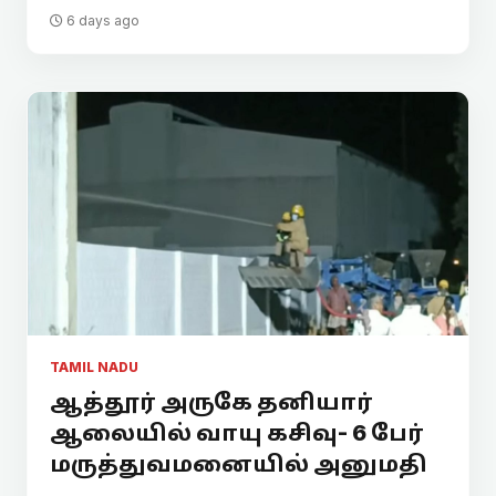
6 days ago
TAMIL NADU
ஆத்தூர் அருகே தனியார்
ஆலையில் வாயு கசிவு- 6 பேர்
மருத்துவமனையில் அனுமதி