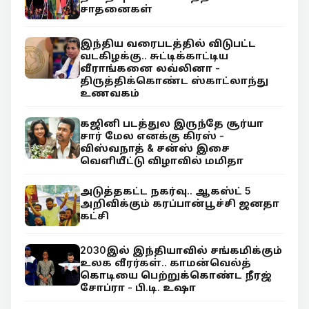
சாதனைகள்
இந்திய வரைபடத்தில் விடுபட்ட
வடகிழக்கு.. சுட்டிக்காட்டிய
வீராங்கனை லவ்லினா -
திருத்திக்கொண்ட ஸ்காட்லாந்து
உணவகம்
கஜினி படத்துல இருந்தே சூர்யா
சார் மேல எனக்கு கிரஸ் -
விஸ்வநாத் & சன்ஸ் இசை
வெளியீட்டு விழாவில் மமிதா
அடுத்தகட்ட நகர்வு.. ஆகஸ்ட் 5
அறிவிக்கும் கரப்பான்பூச்சி ஜனதா
கட்சி
2030இல் இந்தியாவில் சங்கமிக்கும்
உலக வீரர்கள்.. காமன்வெல்த்
கொடியை பெற்றுக்கொண்ட நீரஜ்
சோப்ரா - பி.டி. உஷா