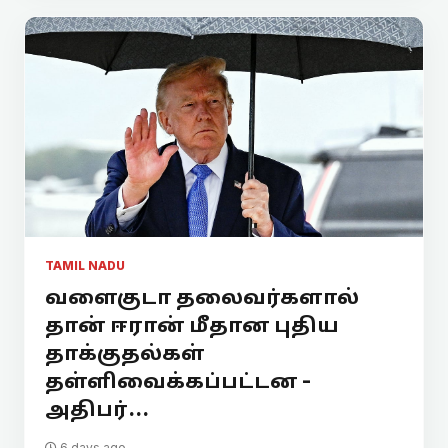
TAMIL NADU
வளைகுடா தலைவர்களால்
தான் ஈரான் மீதான புதிய
தாக்குதல்கள்
தள்ளிவைக்கப்பட்டன -
அதிபர்...
6 days ago