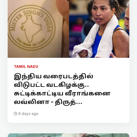
TAMIL NADU
இந்திய வரைபடத்தில்
விடுபட்ட வடகிழக்கு..
சுட்டிக்காட்டிய வீராங்கனை
லவ்லினா - திருத்...
6 days ago