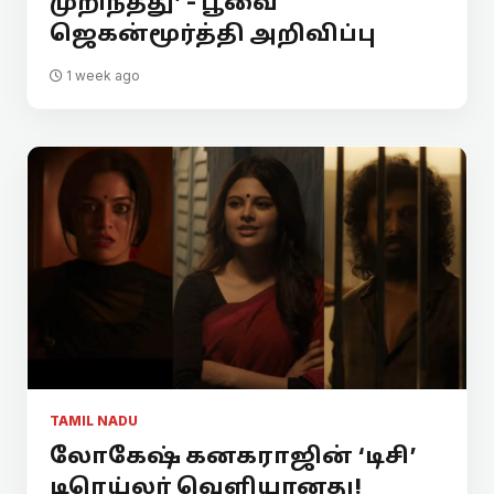
முறிந்தது’ - பூவை
ஜெகன்மூர்த்தி அறிவிப்பு
1 week ago
TAMIL NADU
லோகேஷ் கனகராஜின் ‘டிசி’
டிரெய்லர் வெளியானது!