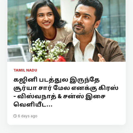
TAMIL NADU
கஜினி படத்துல இருந்தே
சூர்யா சார் மேல எனக்கு கிரஸ்
- விஸ்வநாத் & சன்ஸ் இசை
வெளியீட...
6 days ago