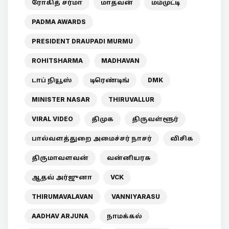
ரோகித் சர்மா
மாதவன்
மம்முட்டி
PADMA AWARDS
PRESIDENT DRAUPADI MURMU
ROHITSHARMA
MADHAVAN
டாப் நியூஸ்
டிரெண்டிங்
DMK
MINISTER NASAR
THIRUVALLUR
VIRAL VIDEO
திமுக
திருவள்ளூர்
பால்வளத்துறை அமைச்சர் நாசர்
விசிக
திருமாவளவன்
வன்னியரசு
ஆதவ் அர்ஜுனா
VCK
THIRUMAVALAVAN
VANNIYARASU
AADHAV ARJUNA
நாமக்கல்