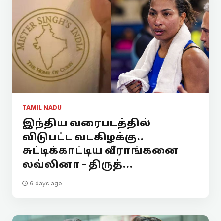
TAMIL NADU
இந்திய வரைபடத்தில்
விடுபட்ட வடகிழக்கு..
சுட்டிக்காட்டிய வீராங்கனை
லவ்லினா - திருத்...
6 days ago