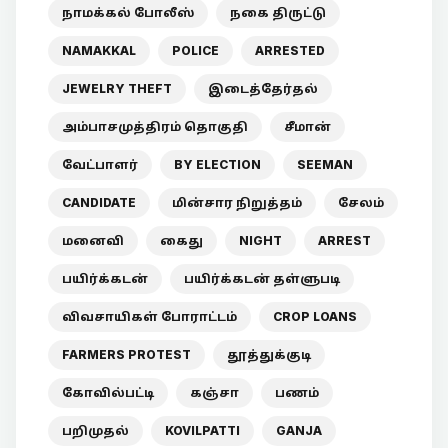
நாமக்கல் போலீஸ்
நகை திருட்டு
NAMAKKAL
POLICE
ARRESTED
JEWELRY THEFT
இடைத்தேர்தல்
அம்பாசமுத்திரம் தொகுதி
சீமான்
வேட்பாளர்
BY ELECTION
SEEMAN
CANDIDATE
மின்சார நிறுத்தம்
சேலம்
மனைவி
கைது
NIGHT
ARREST
பயிர்க்கடன்
பயிர்க்கடன் தள்ளுபடி
விவசாயிகள் போராட்டம்
CROP LOANS
FARMERS PROTEST
தூத்துக்குடி
கோவில்பட்டி
கஞ்சா
பணம்
பறிமுதல்
KOVILPATTI
GANJA