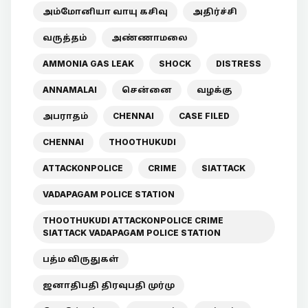
அம்மோனியா வாயு கசிவு
அதிர்ச்சி
வருத்தம்
அண்ணாமலை
AMMONIA GAS LEAK
SHOCK
DISTRESS
ANNAMALAI
சென்னை
வழக்கு
அபராதம்
CHENNAI
CASE FILED
CHENNAI
THOOTHUKUDI
ATTACKONPOLICE
CRIME
SIATTACK
VADAPAGAM POLICE STATION
THOOTHUKUDI ATTACKONPOLICE CRIME
SIATTACK VADAPAGAM POLICE STATION
பத்ம விருதுகள்
ஜனாதிபதி திரவுபதி முர்மு