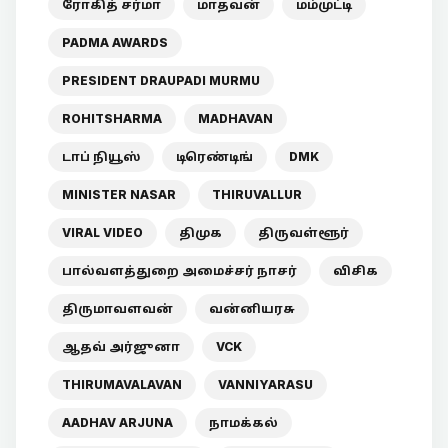
ரோகித் சர்மா
மாதவன்
மம்முட்டி
PADMA AWARDS
PRESIDENT DRAUPADI MURMU
ROHITSHARMA
MADHAVAN
டாப் நியூஸ்
டிரெண்டிங்
DMK
MINISTER NASAR
THIRUVALLUR
VIRAL VIDEO
திமுக
திருவள்ளூர்
பால்வளத்துறை அமைச்சர் நாசர்
விசிக
திருமாவளவன்
வன்னியரசு
ஆதவ் அர்ஜுனா
VCK
THIRUMAVALAVAN
VANNIYARASU
AADHAV ARJUNA
நாமக்கல்