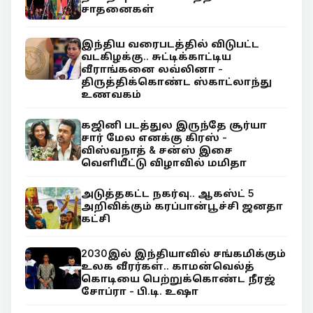
சாதனைகள்
இந்திய வரைபடத்தில் விடுபட்ட
வடகிழக்கு.. சுட்டிக்காட்டிய
வீராங்கனை லவ்லினா -
திருத்திக்கொண்ட ஸ்காட்லாந்து
உணவகம்
கஜினி படத்துல இருந்தே சூர்யா
சார் மேல எனக்கு கிரஸ் -
விஸ்வநாத் & சன்ஸ் இசை
வெளியீட்டு விழாவில் மமிதா
அடுத்தகட்ட நகர்வு.. ஆகஸ்ட் 5
அறிவிக்கும் கரப்பான்பூச்சி ஜனதா
கட்சி
2030இல் இந்தியாவில் சங்கமிக்கும்
உலக வீரர்கள்.. காமன்வெல்த்
கொடியை பெற்றுக்கொண்ட நீரஜ்
சோப்ரா - பி.டி. உஷா