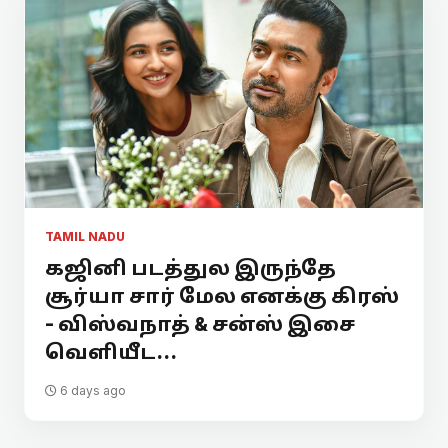
TAMIL NADU
கஜினி படத்துல இருந்தே
சூர்யா சார் மேல எனக்கு கிரஸ்
- விஸ்வநாத் & சன்ஸ் இசை
வெளியீட...
6 days ago