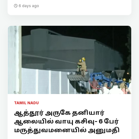
6 days ago
TAMIL NADU
ஆத்தூர் அருகே தனியார்
ஆலையில் வாயு கசிவு- 6 பேர்
மருத்துவமனையில் அனுமதி