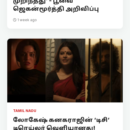
முறிந்தது’ - பூவை
ஜெகன்மூர்த்தி அறிவிப்பு
1 week ago
TAMIL NADU
லோகேஷ் கனகராஜின் ‘டிசி’
டிரெய்லர் வெளியானது!