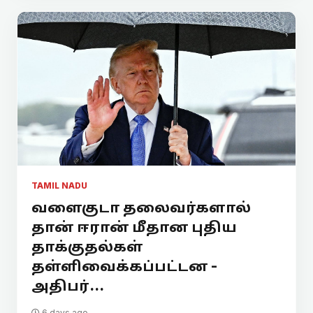
TAMIL NADU
வளைகுடா தலைவர்களால்
தான் ஈரான் மீதான புதிய
தாக்குதல்கள்
தள்ளிவைக்கப்பட்டன -
அதிபர்...
6 days ago