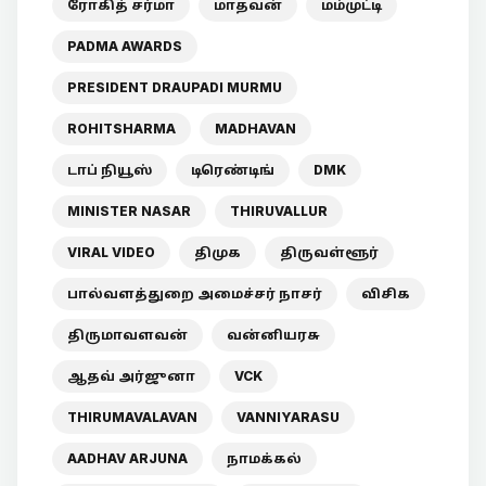
ரோகித் சர்மா
மாதவன்
மம்முட்டி
PADMA AWARDS
PRESIDENT DRAUPADI MURMU
ROHITSHARMA
MADHAVAN
டாப் நியூஸ்
டிரெண்டிங்
DMK
MINISTER NASAR
THIRUVALLUR
VIRAL VIDEO
திமுக
திருவள்ளூர்
பால்வளத்துறை அமைச்சர் நாசர்
விசிக
திருமாவளவன்
வன்னியரசு
ஆதவ் அர்ஜுனா
VCK
THIRUMAVALAVAN
VANNIYARASU
AADHAV ARJUNA
நாமக்கல்