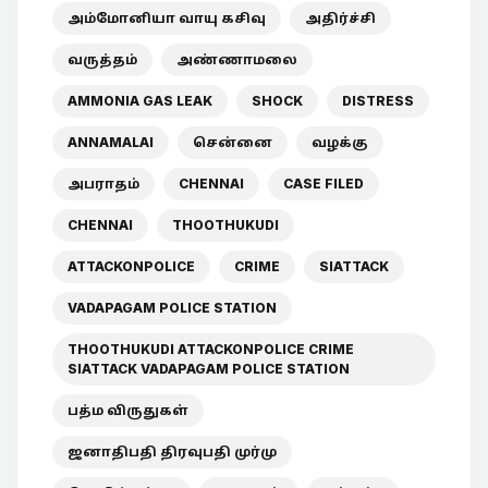
அம்மோனியா வாயு கசிவு
அதிர்ச்சி
வருத்தம்
அண்ணாமலை
AMMONIA GAS LEAK
SHOCK
DISTRESS
ANNAMALAI
சென்னை
வழக்கு
அபராதம்
CHENNAI
CASE FILED
CHENNAI
THOOTHUKUDI
ATTACKONPOLICE
CRIME
SIATTACK
VADAPAGAM POLICE STATION
THOOTHUKUDI ATTACKONPOLICE CRIME
SIATTACK VADAPAGAM POLICE STATION
பத்ம விருதுகள்
ஜனாதிபதி திரவுபதி முர்மு