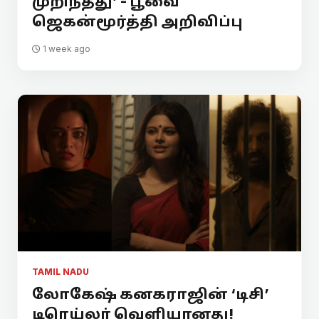
முறிந்தது’ - பூவை
ஜெகன்மூர்த்தி அறிவிப்பு
1 week ago
TAMIL NADU
லோகேஷ் கனகராஜின் ‘டிசி’
டிரெய்லர் வெளியானது!