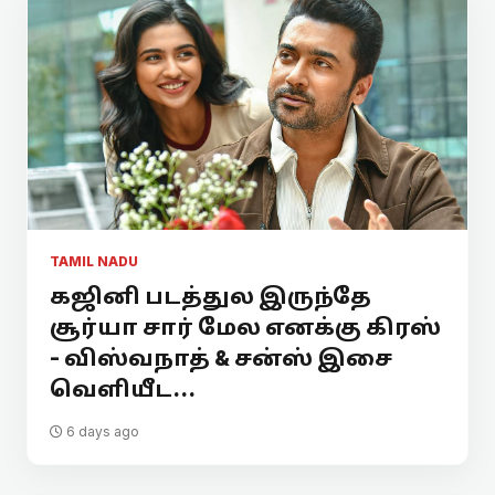
TAMIL NADU
கஜினி படத்துல இருந்தே
சூர்யா சார் மேல எனக்கு கிரஸ்
- விஸ்வநாத் & சன்ஸ் இசை
வெளியீட...
6 days ago