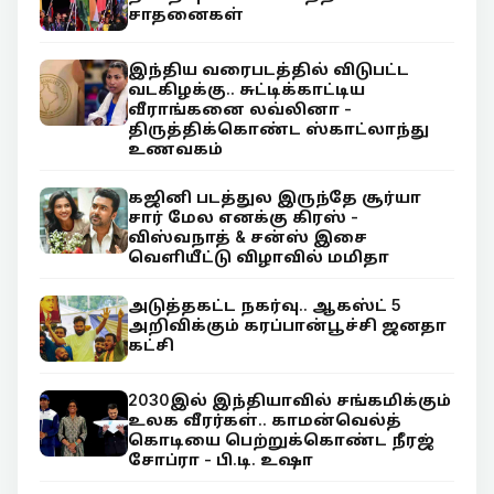
சாதனைகள்
இந்திய வரைபடத்தில் விடுபட்ட
வடகிழக்கு.. சுட்டிக்காட்டிய
வீராங்கனை லவ்லினா -
திருத்திக்கொண்ட ஸ்காட்லாந்து
உணவகம்
கஜினி படத்துல இருந்தே சூர்யா
சார் மேல எனக்கு கிரஸ் -
விஸ்வநாத் & சன்ஸ் இசை
வெளியீட்டு விழாவில் மமிதா
அடுத்தகட்ட நகர்வு.. ஆகஸ்ட் 5
அறிவிக்கும் கரப்பான்பூச்சி ஜனதா
கட்சி
2030இல் இந்தியாவில் சங்கமிக்கும்
உலக வீரர்கள்.. காமன்வெல்த்
கொடியை பெற்றுக்கொண்ட நீரஜ்
சோப்ரா - பி.டி. உஷா