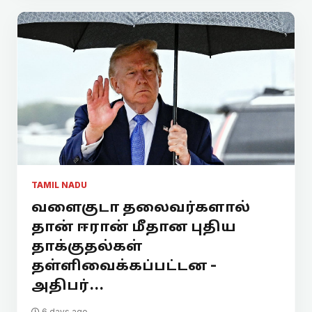
TAMIL NADU
வளைகுடா தலைவர்களால்
தான் ஈரான் மீதான புதிய
தாக்குதல்கள்
தள்ளிவைக்கப்பட்டன -
அதிபர்...
6 days ago