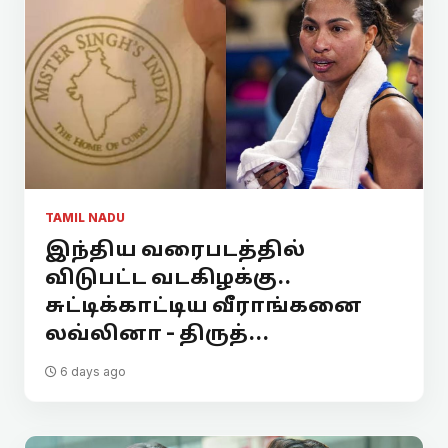
TAMIL NADU
இந்திய வரைபடத்தில்
விடுபட்ட வடகிழக்கு..
சுட்டிக்காட்டிய வீராங்கனை
லவ்லினா - திருத்...
6 days ago