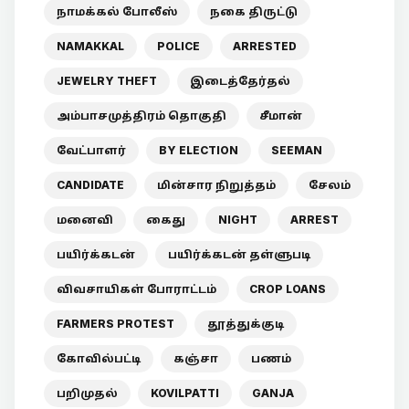
நாமக்கல் போலீஸ்
நகை திருட்டு
NAMAKKAL
POLICE
ARRESTED
JEWELRY THEFT
இடைத்தேர்தல்
அம்பாசமுத்திரம் தொகுதி
சீமான்
வேட்பாளர்
BY ELECTION
SEEMAN
CANDIDATE
மின்சார நிறுத்தம்
சேலம்
மனைவி
கைது
NIGHT
ARREST
பயிர்க்கடன்
பயிர்க்கடன் தள்ளுபடி
விவசாயிகள் போராட்டம்
CROP LOANS
FARMERS PROTEST
தூத்துக்குடி
கோவில்பட்டி
கஞ்சா
பணம்
பறிமுதல்
KOVILPATTI
GANJA