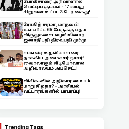
போலீசாரை அரிவாளால்
வெட்டிய கும்பல் - 17 வயது
சிறுவன் உட்பட 3 பேர் கைது!
ரோகித் சர்மா, மாதவன்
உள்ளிட்ட 65 பேருக்கு பத்ம
விருதுகளை வழங்கினார்
ஜனாதிபதி திரவுபதி முர்மு
எம்எல்ஏ உதவியாளரை
தாக்கிய அமைச்சர் நாசர்!
வைரலாகும் வீடியோவால்
அறிவாலயம் அப்செட்..!!
விசிக-வில் அதிகார மையம்
மாறுகிறதா? – அரசியல்
வட்டாரங்களில் பரபரப்பு!
Trending Tags