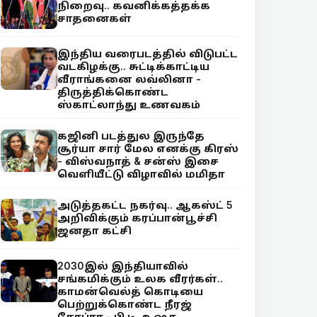
நிறைவு.. கவனிக்கத்தக்க
சாதனைகள்
இந்திய வரைபடத்தில் விடுபட்ட
வடகிழக்கு.. சுட்டிக்காட்டிய
வீராங்கனை லவ்லினா -
திருத்திக்கொண்ட
ஸ்காட்லாந்து உணவகம்
கஜினி படத்துல இருந்தே
சூர்யா சார் மேல எனக்கு கிரஸ்
- விஸ்வநாத் & சன்ஸ் இசை
வெளியீட்டு விழாவில் மமிதா
அடுத்தகட்ட நகர்வு.. ஆகஸ்ட் 5
அறிவிக்கும் கரப்பான்பூச்சி
ஜனதா கட்சி
2030இல் இந்தியாவில்
சங்கமிக்கும் உலக வீரர்கள்..
காமன்வெல்த் கொடியை
பெற்றுக்கொண்ட நீரஜ்
சோப்ரா - பி.டி. உஷா