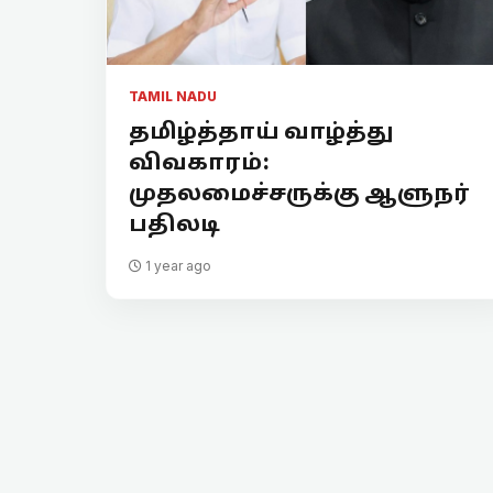
TAMIL NADU
தமிழ்த்தாய் வாழ்த்து
விவகாரம்:
முதலமைச்சருக்கு ஆளுநர்
பதிலடி
1 year ago