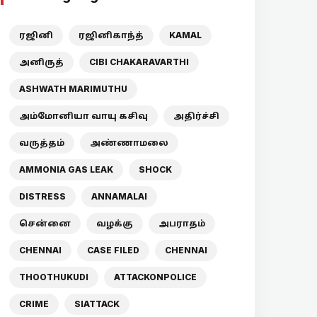
ரஜினி
ரஜினிகாந்த்
KAMAL
அனிருத்
CIBI CHAKARAVARTHI
ASHWATH MARIMUTHU
அம்மோனியா வாயு கசிவு
அதிர்ச்சி
வருத்தம்
அண்ணாமலை
AMMONIA GAS LEAK
SHOCK
DISTRESS
ANNAMALAI
சென்னை
வழக்கு
அபராதம்
CHENNAI
CASE FILED
CHENNAI
THOOTHUKUDI
ATTACKONPOLICE
CRIME
SIATTACK