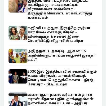
இந்திய வரைபடத்தில் விடுபட்ட
வடகிழக்கு.. சுட்டிக்காட்டிய
வீராங்கனை லவ்லினா -
திருத்திக்கொண்ட ஸ்காட்லாந்து
உணவகம்
கஜினி படத்துல இருந்தே சூர்யா
சார் மேல எனக்கு கிரஸ் -
விஸ்வநாத் & சன்ஸ் இசை
வெளியீட்டு விழாவில் மமிதா
அடுத்தகட்ட நகர்வு.. ஆகஸ்ட் 5
அறிவிக்கும் கரப்பான்பூச்சி ஜனதா
கட்சி
2030இல் இந்தியாவில் சங்கமிக்கும்
உலக வீரர்கள்.. காமன்வெல்த்
கொடியை பெற்றுக்கொண்ட நீரஜ்
சோப்ரா - பி.டி. உஷா
வளைகுடா தலைவர்களால் தான்
ஈரான் மீதான புதிய தாக்குதல்கள்
தள்ளிவைக்கப்பட்டன - அதிபர்