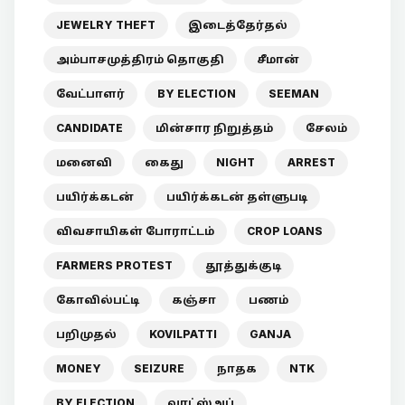
JEWELRY THEFT
இடைத்தேர்தல்
அம்பாசமுத்திரம் தொகுதி
சீமான்
வேட்பாளர்
BY ELECTION
SEEMAN
CANDIDATE
மின்சார நிறுத்தம்
சேலம்
மனைவி
கைது
NIGHT
ARREST
பயிர்க்கடன்
பயிர்க்கடன் தள்ளுபடி
விவசாயிகள் போராட்டம்
CROP LOANS
FARMERS PROTEST
தூத்துக்குடி
கோவில்பட்டி
கஞ்சா
பணம்
பறிமுதல்
KOVILPATTI
GANJA
MONEY
SEIZURE
நாதக
NTK
BY ELECTION
வாட்ஸ்அப்