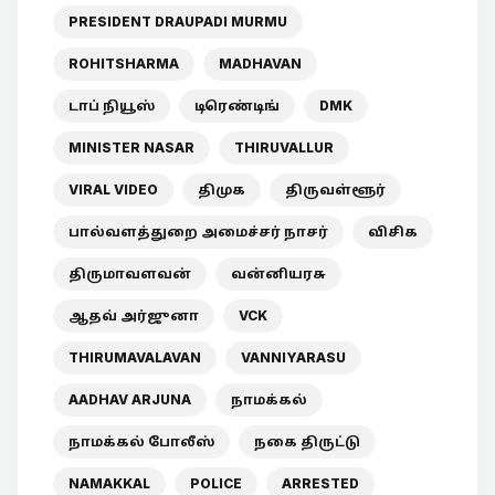
PRESIDENT DRAUPADI MURMU
ROHITSHARMA
MADHAVAN
டாப் நியூஸ்
டிரெண்டிங்
DMK
MINISTER NASAR
THIRUVALLUR
VIRAL VIDEO
திமுக
திருவள்ளூர்
பால்வளத்துறை அமைச்சர் நாசர்
விசிக
திருமாவளவன்
வன்னியரசு
ஆதவ் அர்ஜுனா
VCK
THIRUMAVALAVAN
VANNIYARASU
AADHAV ARJUNA
நாமக்கல்
நாமக்கல் போலீஸ்
நகை திருட்டு
NAMAKKAL
POLICE
ARRESTED