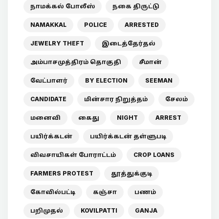
நாமக்கல் போலீஸ்
நகை திருட்டு
NAMAKKAL
POLICE
ARRESTED
JEWELRY THEFT
இடைத்தேர்தல்
அம்பாசமுத்திரம் தொகுதி
சீமான்
வேட்பாளர்
BY ELECTION
SEEMAN
CANDIDATE
மின்சார நிறுத்தம்
சேலம்
மனைவி
கைது
NIGHT
ARREST
பயிர்க்கடன்
பயிர்க்கடன் தள்ளுபடி
விவசாயிகள் போராட்டம்
CROP LOANS
FARMERS PROTEST
தூத்துக்குடி
கோவில்பட்டி
கஞ்சா
பணம்
பறிமுதல்
KOVILPATTI
GANJA