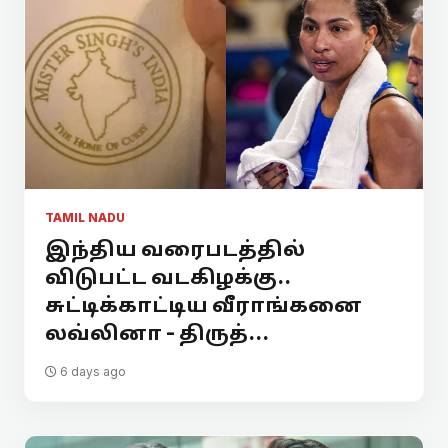
TAMIL NADU
இந்திய வரைபடத்தில்
விடுபட்ட வடகிழக்கு..
சுட்டிக்காட்டிய வீராங்கனை
லவ்லினா - திருத்...
6 days ago