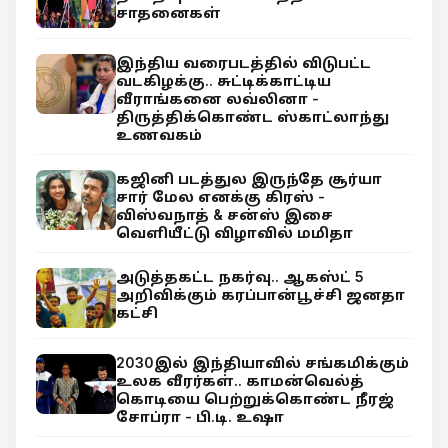
சாதனைகள்
இந்திய வரைபடத்தில் விடுபட்ட
வடகிழக்கு.. சுட்டிக்காட்டிய
வீராங்கனை லவ்லினா -
திருத்திக்கொண்ட ஸ்காட்லாந்து
உணவகம்
கஜினி படத்துல இருந்தே சூர்யா
சார் மேல எனக்கு கிரஸ் -
விஸ்வநாத் & சன்ஸ் இசை
வெளியீட்டு விழாவில் மமிதா
அடுத்தகட்ட நகர்வு.. ஆகஸ்ட் 5
அறிவிக்கும் கரப்பான்பூச்சி ஜனதா
கட்சி
2030இல் இந்தியாவில் சங்கமிக்கும்
உலக வீரர்கள்.. காமன்வெல்த்
கொடியை பெற்றுக்கொண்ட நீரஜ்
சோப்ரா - பி.டி. உஷா