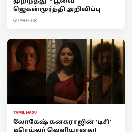
முறிந்தது’ - பூவை
ஜெகன்மூர்த்தி அறிவிப்பு
1 week ago
TAMIL NADU
லோகேஷ் கனகராஜின் ‘டிசி’
டிரெய்லர் வெளியானது!