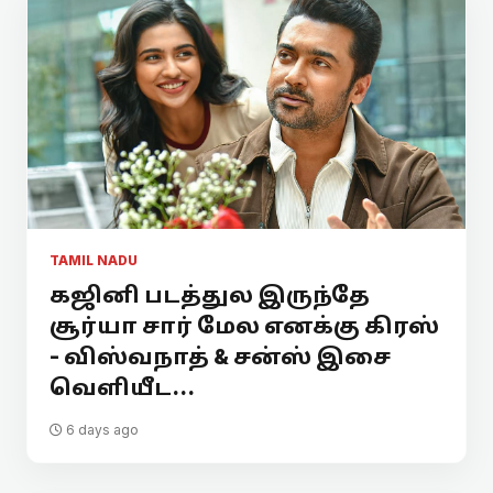
TAMIL NADU
கஜினி படத்துல இருந்தே
சூர்யா சார் மேல எனக்கு கிரஸ்
- விஸ்வநாத் & சன்ஸ் இசை
வெளியீட...
6 days ago