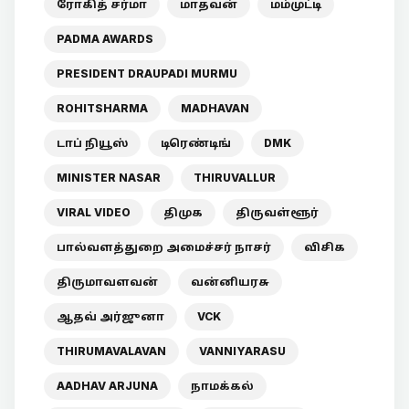
ரோகித் சர்மா
மாதவன்
மம்முட்டி
PADMA AWARDS
PRESIDENT DRAUPADI MURMU
ROHITSHARMA
MADHAVAN
டாப் நியூஸ்
டிரெண்டிங்
DMK
MINISTER NASAR
THIRUVALLUR
VIRAL VIDEO
திமுக
திருவள்ளூர்
பால்வளத்துறை அமைச்சர் நாசர்
விசிக
திருமாவளவன்
வன்னியரசு
ஆதவ் அர்ஜுனா
VCK
THIRUMAVALAVAN
VANNIYARASU
AADHAV ARJUNA
நாமக்கல்