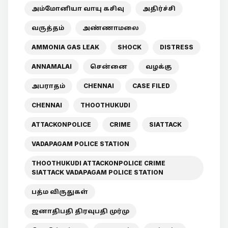
அம்மோனியா வாயு கசிவு
அதிர்ச்சி
வருத்தம்
அண்ணாமலை
AMMONIA GAS LEAK
SHOCK
DISTRESS
ANNAMALAI
சென்னை
வழக்கு
அபராதம்
CHENNAI
CASE FILED
CHENNAI
THOOTHUKUDI
ATTACKONPOLICE
CRIME
SIATTACK
VADAPAGAM POLICE STATION
THOOTHUKUDI ATTACKONPOLICE CRIME
SIATTACK VADAPAGAM POLICE STATION
பத்ம விருதுகள்
ஜனாதிபதி திரவுபதி முர்மு