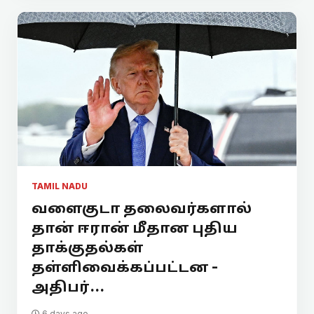
TAMIL NADU
வளைகுடா தலைவர்களால்
தான் ஈரான் மீதான புதிய
தாக்குதல்கள்
தள்ளிவைக்கப்பட்டன -
அதிபர்...
6 days ago