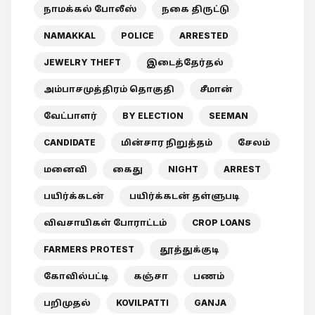
நாமக்கல் போலீஸ்
நகை திருட்டு
NAMAKKAL
POLICE
ARRESTED
JEWELRY THEFT
இடைத்தேர்தல்
அம்பாசமுத்திரம் தொகுதி
சீமான்
வேட்பாளர்
BY ELECTION
SEEMAN
CANDIDATE
மின்சார நிறுத்தம்
சேலம்
மனைவி
கைது
NIGHT
ARREST
பயிர்க்கடன்
பயிர்க்கடன் தள்ளுபடி
விவசாயிகள் போராட்டம்
CROP LOANS
FARMERS PROTEST
தூத்துக்குடி
கோவில்பட்டி
கஞ்சா
பணம்
பறிமுதல்
KOVILPATTI
GANJA