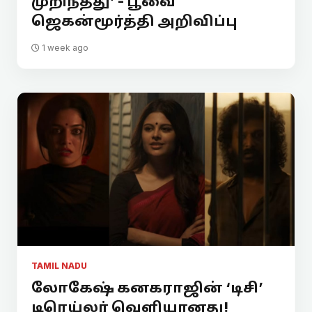
முறிந்தது’ - பூவை
ஜெகன்மூர்த்தி அறிவிப்பு
1 week ago
TAMIL NADU
லோகேஷ் கனகராஜின் ‘டிசி’
டிரெய்லர் வெளியானது!