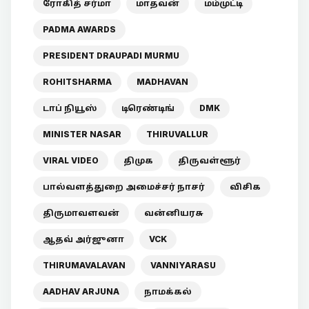
ரோகித் சர்மா
மாதவன்
மம்முட்டி
PADMA AWARDS
PRESIDENT DRAUPADI MURMU
ROHITSHARMA
MADHAVAN
டாப் நியூஸ்
டிரெண்டிங்
DMK
MINISTER NASAR
THIRUVALLUR
VIRAL VIDEO
திமுக
திருவள்ளூர்
பால்வளத்துறை அமைச்சர் நாசர்
விசிக
திருமாவளவன்
வன்னியரசு
ஆதவ் அர்ஜுனா
VCK
THIRUMAVALAVAN
VANNIYARASU
AADHAV ARJUNA
நாமக்கல்