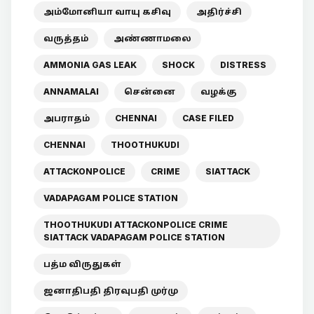
அம்மோனியா வாயு கசிவு
அதிர்ச்சி
வருத்தம்
அண்ணாமலை
AMMONIA GAS LEAK
SHOCK
DISTRESS
ANNAMALAI
சென்னை
வழக்கு
அபராதம்
CHENNAI
CASE FILED
CHENNAI
THOOTHUKUDI
ATTACKONPOLICE
CRIME
SIATTACK
VADAPAGAM POLICE STATION
THOOTHUKUDI ATTACKONPOLICE CRIME
SIATTACK VADAPAGAM POLICE STATION
பத்ம விருதுகள்
ஜனாதிபதி திரவுபதி முர்மு