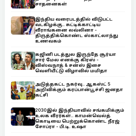
சாதனைகள்
இந்திய வரைபடத்தில் விடுபட்ட
வடகிழக்கு.. சுட்டிக்காட்டிய
வீராங்கனை லவ்லினா -
திருத்திக்கொண்ட ஸ்காட்லாந்து
உணவகம்
கஜினி படத்துல இருந்தே சூர்யா
சார் மேல எனக்கு கிரஸ் -
விஸ்வநாத் & சன்ஸ் இசை
வெளியீட்டு விழாவில் மமிதா
அடுத்தகட்ட நகர்வு.. ஆகஸ்ட் 5
அறிவிக்கும் கரப்பான்பூச்சி ஜனதா
கட்சி
2030இல் இந்தியாவில் சங்கமிக்கும்
உலக வீரர்கள்.. காமன்வெல்த்
கொடியை பெற்றுக்கொண்ட நீரஜ்
சோப்ரா - பி.டி. உஷா