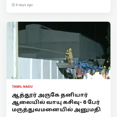
6 days ago
TAMIL NADU
ஆத்தூர் அருகே தனியார்
ஆலையில் வாயு கசிவு- 6 பேர்
மருத்துவமனையில் அனுமதி