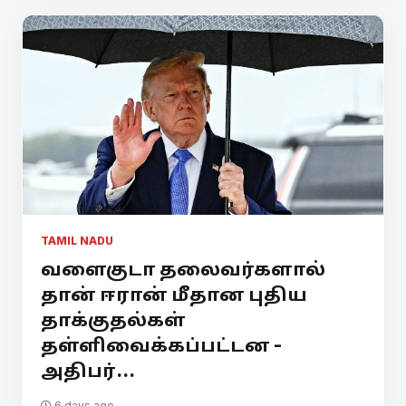
TAMIL NADU
வளைகுடா தலைவர்களால்
தான் ஈரான் மீதான புதிய
தாக்குதல்கள்
தள்ளிவைக்கப்பட்டன -
அதிபர்...
6 days ago