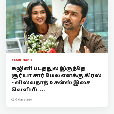
TAMIL NADU
கஜினி படத்துல இருந்தே
சூர்யா சார் மேல எனக்கு கிரஸ்
- விஸ்வநாத் & சன்ஸ் இசை
வெளியீட...
6 days ago