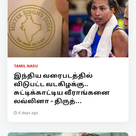
TAMIL NADU
இந்திய வரைபடத்தில்
விடுபட்ட வடகிழக்கு..
சுட்டிக்காட்டிய வீராங்கனை
லவ்லினா - திருத்...
6 days ago