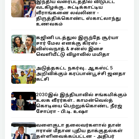
இந்திய வரைபடத்தில் விடுபட்ட
வடகிழக்கு.. சுட்டிக்காட்டிய
வீராங்கனை லவ்லினா -
திருத்திக்கொண்ட ஸ்காட்லாந்து
உணவகம்
கஜினி படத்துல இருந்தே சூர்யா
சார் மேல எனக்கு கிரஸ் -
விஸ்வநாத் & சன்ஸ் இசை
வெளியீட்டு விழாவில் மமிதா
அடுத்தகட்ட நகர்வு.. ஆகஸ்ட் 5
அறிவிக்கும் கரப்பான்பூச்சி ஜனதா
கட்சி
2030இல் இந்தியாவில் சங்கமிக்கும்
உலக வீரர்கள்.. காமன்வெல்த்
கொடியை பெற்றுக்கொண்ட நீரஜ்
சோப்ரா - பி.டி. உஷா
வளைகுடா தலைவர்களால் தான்
ஈரான் மீதான புதிய தாக்குதல்கள்
தள்ளிவைக்கப்பட்டன - அதிபர்