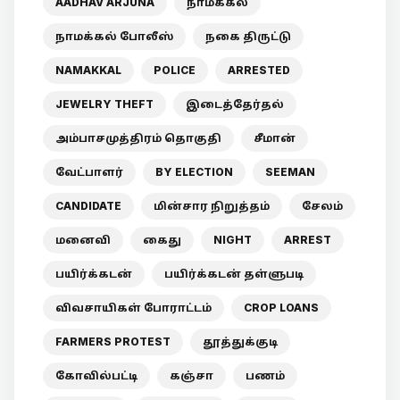
AADHAV ARJUNA
நாமக்கல்
நாமக்கல் போலீஸ்
நகை திருட்டு
NAMAKKAL
POLICE
ARRESTED
JEWELRY THEFT
இடைத்தேர்தல்
அம்பாசமுத்திரம் தொகுதி
சீமான்
வேட்பாளர்
BY ELECTION
SEEMAN
CANDIDATE
மின்சார நிறுத்தம்
சேலம்
மனைவி
கைது
NIGHT
ARREST
பயிர்க்கடன்
பயிர்க்கடன் தள்ளுபடி
விவசாயிகள் போராட்டம்
CROP LOANS
FARMERS PROTEST
தூத்துக்குடி
கோவில்பட்டி
கஞ்சா
பணம்