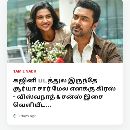
TAMIL NADU
கஜினி படத்துல இருந்தே
சூர்யா சார் மேல எனக்கு கிரஸ்
- விஸ்வநாத் & சன்ஸ் இசை
வெளியீட...
3 days ago