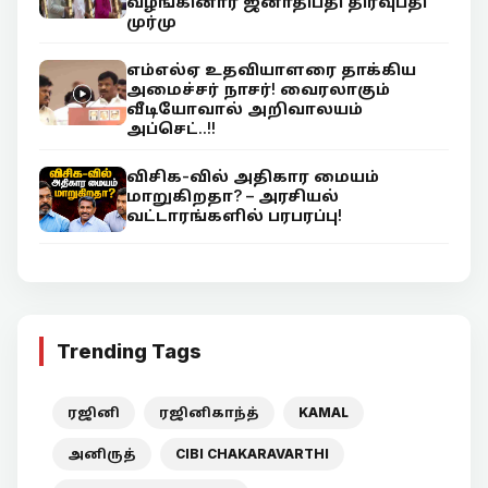
வழங்கினார் ஜனாதிபதி திரவுபதி
முர்மு
எம்எல்ஏ உதவியாளரை தாக்கிய
அமைச்சர் நாசர்! வைரலாகும்
வீடியோவால் அறிவாலயம்
அப்செட்..!!
விசிக-வில் அதிகார மையம்
மாறுகிறதா? – அரசியல்
வட்டாரங்களில் பரபரப்பு!
Trending Tags
ரஜினி
ரஜினிகாந்த்
KAMAL
அனிருத்
CIBI CHAKARAVARTHI