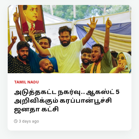
TAMIL NADU
அடுத்தகட்ட நகர்வு.. ஆகஸ்ட் 5
அறிவிக்கும் கரப்பான்பூச்சி
ஜனதா கட்சி
3 days ago