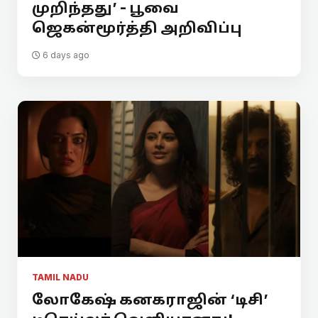
முறிந்தது’ - பூவை
ஜெகன்மூர்த்தி அறிவிப்பு
6 days ago
TAMIL NADU
லோகேஷ் கனகராஜின் ‘டிசி’