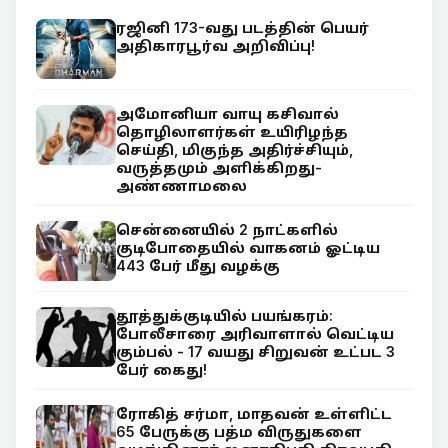
ரஜினி 173-வது படத்தின் பெயர்
அதிகாரபூர்வ அறிவிப்பு!
அமோனியா வாயு கசிவால்
தொழிலாளர்கள் உயிரிழந்த
செய்தி, மிகுந்த அதிர்ச்சியும்,
வருத்தமும் அளிக்கிறது-
அண்ணாமலை
சென்னையில் 2 நாட்களில்
குடிபோதையில் வாகனம் ஓட்டிய
443 பேர் மீது வழக்கு
தூத்துக்குடியில் பயங்கரம்:
போலீசாரை அரிவாளால் வெட்டிய
கும்பல் - 17 வயது சிறுவன் உட்பட 3
பேர் கைது!
ரோகித் சர்மா, மாதவன் உள்ளிட்ட
65 பேருக்கு பத்ம விருதுகளை