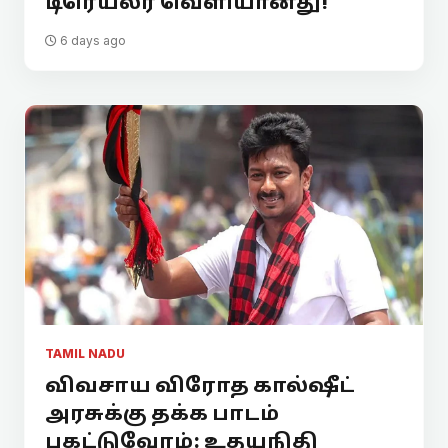
டிரெய்லர் வெளியானது!
6 days ago
TAMIL NADU
விவசாய விரோத கால்ஷீட்
அரசுக்கு தக்க பாடம்
புகட்டுவோம்: உதயநிதி