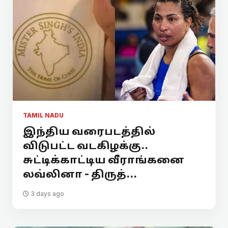
TAMIL NADU
இந்திய வரைபடத்தில்
விடுபட்ட வடகிழக்கு..
சுட்டிக்காட்டிய வீராங்கனை
லவ்லினா - திருத்...
3 days ago