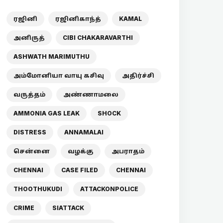
ரஜினி
ரஜினிகாந்த்
KAMAL
அனிருத்
CIBI CHAKARAVARTHI
ASHWATH MARIMUTHU
அம்மோனியா வாயு கசிவு
அதிர்ச்சி
வருத்தம்
அண்ணாமலை
AMMONIA GAS LEAK
SHOCK
DISTRESS
ANNAMALAI
சென்னை
வழக்கு
அபராதம்
CHENNAI
CASE FILED
CHENNAI
THOOTHUKUDI
ATTACKONPOLICE
CRIME
SIATTACK