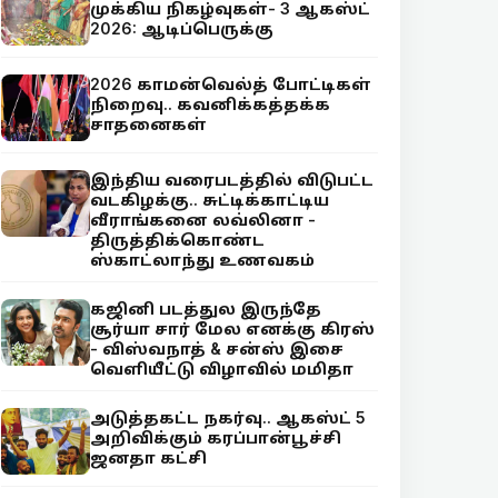
முக்கிய நிகழ்வுகள்- 3 ஆகஸ்ட்
2026: ஆடிப்பெருக்கு
2026 காமன்வெல்த் போட்டிகள்
நிறைவு.. கவனிக்கத்தக்க
சாதனைகள்
இந்திய வரைபடத்தில் விடுபட்ட
வடகிழக்கு.. சுட்டிக்காட்டிய
வீராங்கனை லவ்லினா -
திருத்திக்கொண்ட
ஸ்காட்லாந்து உணவகம்
கஜினி படத்துல இருந்தே
சூர்யா சார் மேல எனக்கு கிரஸ்
- விஸ்வநாத் & சன்ஸ் இசை
வெளியீட்டு விழாவில் மமிதா
அடுத்தகட்ட நகர்வு.. ஆகஸ்ட் 5
அறிவிக்கும் கரப்பான்பூச்சி
ஜனதா கட்சி