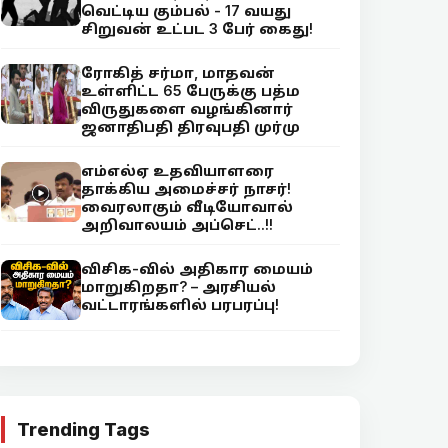
வெட்டிய கும்பல் - 17 வயது
சிறுவன் உட்பட 3 பேர் கைது!
ரோகித் சர்மா, மாதவன்
உள்ளிட்ட 65 பேருக்கு பத்ம
விருதுகளை வழங்கினார்
ஜனாதிபதி திரவுபதி முர்மு
எம்எல்ஏ உதவியாளரை
தாக்கிய அமைச்சர் நாசர்!
வைரலாகும் வீடியோவால்
அறிவாலயம் அப்செட்..!!
விசிக-வில் அதிகார மையம்
மாறுகிறதா? – அரசியல்
வட்டாரங்களில் பரபரப்பு!
Trending Tags