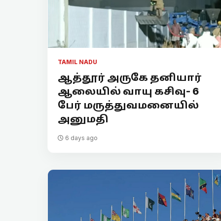
TAMIL NADU
ஆத்தூர் அருகே தனியார்
ஆலையில் வாயு கசிவு- 6
பேர் மருத்துவமனையில்
அனுமதி
6 days ago