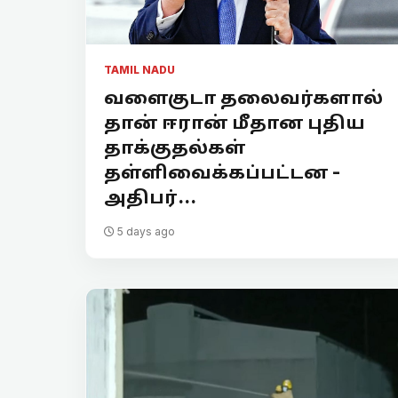
TAMIL NADU
வளைகுடா தலைவர்களால்
தான் ஈரான் மீதான புதிய
தாக்குதல்கள்
தள்ளிவைக்கப்பட்டன -
அதிபர்...
5 days ago