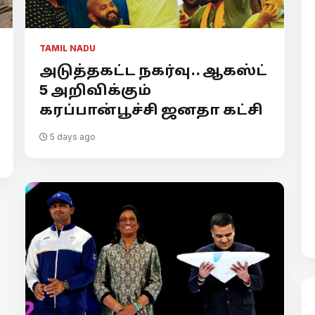
TAMIL NADU
அடுத்தகட்ட நகர்வு.. ஆகஸ்ட்
5 அறிவிக்கும்
கரப்பான்பூச்சி ஜனதா கட்சி
5 days ago