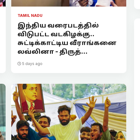
TAMIL NADU
இந்திய வரைபடத்தில்
விடுபட்ட வடகிழக்கு..
சுட்டிக்காட்டிய வீராங்கனை
லவ்லினா - திருத்...
5 days ago