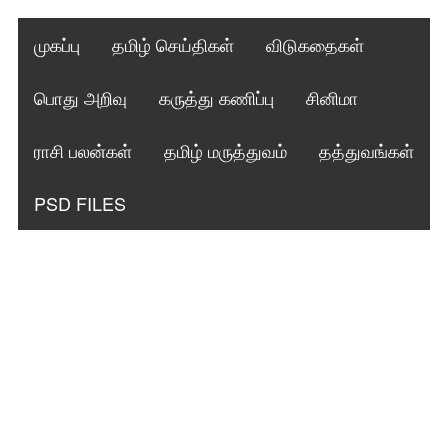
முகப்பு
தமிழ் செய்திகள்
விடுகதைகள்
பொது அறிவு
கருத்து கணிப்பு
சினிமா
ராசி பலன்கள்
தமிழ் மருத்துவம்
தத்துவங்கள்
PSD FILES