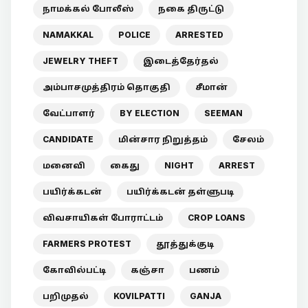
நாமக்கல் போலீஸ்
நகை திருட்டு
NAMAKKAL
POLICE
ARRESTED
JEWELRY THEFT
இடைத்தேர்தல்
அம்பாசமுத்திரம் தொகுதி
சீமான்
வேட்பாளர்
BY ELECTION
SEEMAN
CANDIDATE
மின்சார நிறுத்தம்
சேலம்
மனைவி
கைது
NIGHT
ARREST
பயிர்க்கடன்
பயிர்க்கடன் தள்ளுபடி
விவசாயிகள் போராட்டம்
CROP LOANS
FARMERS PROTEST
தூத்துக்குடி
கோவில்பட்டி
கஞ்சா
பணம்
பறிமுதல்
KOVILPATTI
GANJA