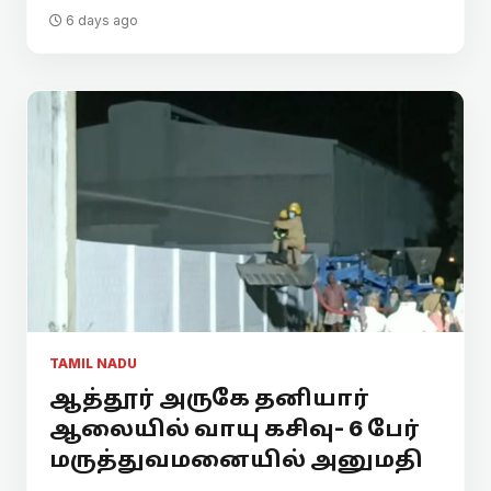
6 days ago
TAMIL NADU
ஆத்தூர் அருகே தனியார்
ஆலையில் வாயு கசிவு- 6 பேர்
மருத்துவமனையில் அனுமதி