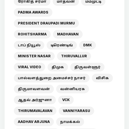
ரோகித் சர்மா
மாதவன்
மம்முட்டி
PADMA AWARDS
PRESIDENT DRAUPADI MURMU
ROHITSHARMA
MADHAVAN
டாப் நியூஸ்
டிரெண்டிங்
DMK
MINISTER NASAR
THIRUVALLUR
VIRAL VIDEO
திமுக
திருவள்ளூர்
பால்வளத்துறை அமைச்சர் நாசர்
விசிக
திருமாவளவன்
வன்னியரசு
ஆதவ் அர்ஜுனா
VCK
THIRUMAVALAVAN
VANNIYARASU
AADHAV ARJUNA
நாமக்கல்