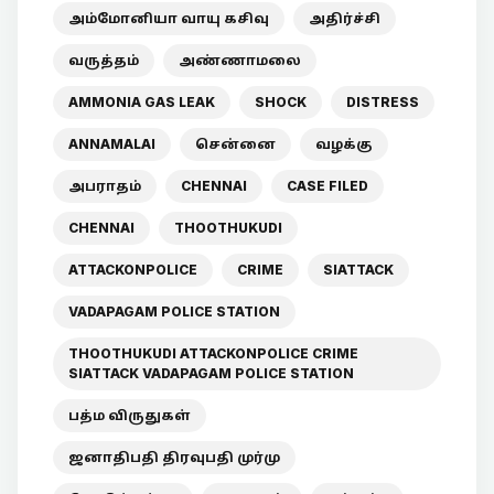
அம்மோனியா வாயு கசிவு
அதிர்ச்சி
வருத்தம்
அண்ணாமலை
AMMONIA GAS LEAK
SHOCK
DISTRESS
ANNAMALAI
சென்னை
வழக்கு
அபராதம்
CHENNAI
CASE FILED
CHENNAI
THOOTHUKUDI
ATTACKONPOLICE
CRIME
SIATTACK
VADAPAGAM POLICE STATION
THOOTHUKUDI ATTACKONPOLICE CRIME
SIATTACK VADAPAGAM POLICE STATION
பத்ம விருதுகள்
ஜனாதிபதி திரவுபதி முர்மு