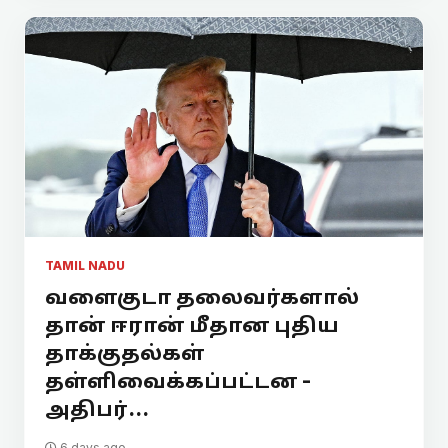
TAMIL NADU
வளைகுடா தலைவர்களால்
தான் ஈரான் மீதான புதிய
தாக்குதல்கள்
தள்ளிவைக்கப்பட்டன -
அதிபர்...
6 days ago