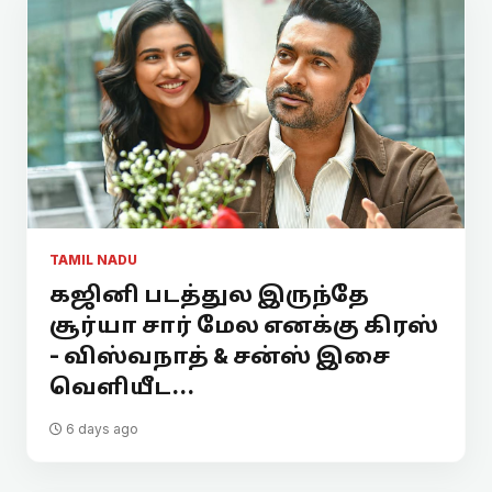
TAMIL NADU
கஜினி படத்துல இருந்தே
சூர்யா சார் மேல எனக்கு கிரஸ்
- விஸ்வநாத் & சன்ஸ் இசை
வெளியீட...
6 days ago