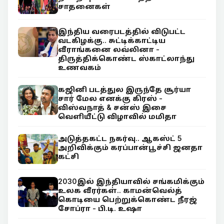
சாதனைகள்
இந்திய வரைபடத்தில் விடுபட்ட
வடகிழக்கு.. சுட்டிக்காட்டிய
வீராங்கனை லவ்லினா -
திருத்திக்கொண்ட ஸ்காட்லாந்து
உணவகம்
கஜினி படத்துல இருந்தே சூர்யா
சார் மேல எனக்கு கிரஸ் -
விஸ்வநாத் & சன்ஸ் இசை
வெளியீட்டு விழாவில் மமிதா
அடுத்தகட்ட நகர்வு.. ஆகஸ்ட் 5
அறிவிக்கும் கரப்பான்பூச்சி ஜனதா
கட்சி
2030இல் இந்தியாவில் சங்கமிக்கும்
உலக வீரர்கள்.. காமன்வெல்த்
கொடியை பெற்றுக்கொண்ட நீரஜ்
சோப்ரா - பி.டி. உஷா