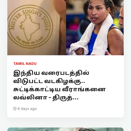
TAMIL NADU
இந்திய வரைபடத்தில்
விடுபட்ட வடகிழக்கு..
சுட்டிக்காட்டிய வீராங்கனை
லவ்லினா - திருத்...
6 days ago