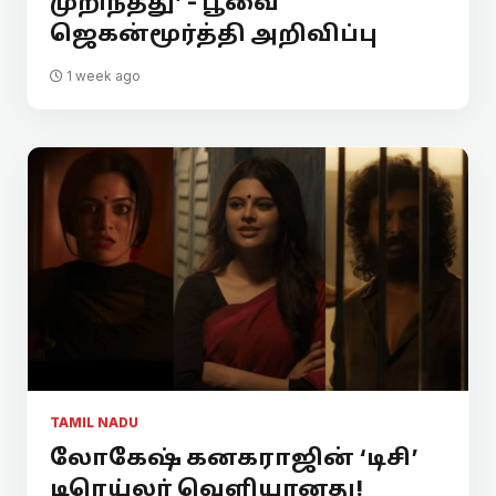
முறிந்தது’ - பூவை
ஜெகன்மூர்த்தி அறிவிப்பு
1 week ago
TAMIL NADU
லோகேஷ் கனகராஜின் ‘டிசி’
டிரெய்லர் வெளியானது!