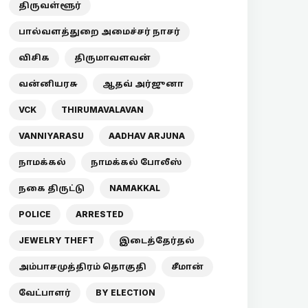
திருவள்ளூர்
பால்வளத்துறை அமைச்சர் நாசர்
விசிக
திருமாவளவன்
வன்னியரசு
ஆதவ் அர்ஜுனா
VCK
THIRUMAVALAVAN
VANNIYARASU
AADHAV ARJUNA
நாமக்கல்
நாமக்கல் போலீஸ்
நகை திருட்டு
NAMAKKAL
POLICE
ARRESTED
JEWELRY THEFT
இடைத்தேர்தல்
அம்பாசமுத்திரம் தொகுதி
சீமான்
வேட்பாளர்
BY ELECTION