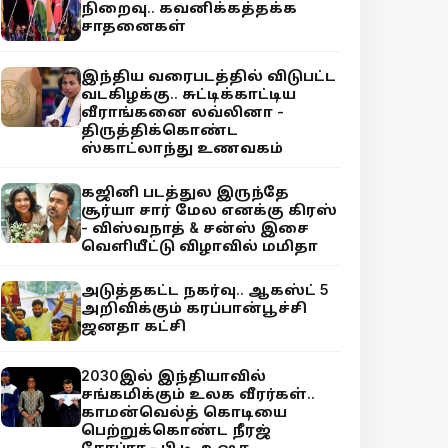
நிறைவு.. கவனிக்கத்தக்க
சாதனைகள்
இந்திய வரைபடத்தில் விடுபட்ட
வடகிழக்கு.. சுட்டிக்காட்டிய
வீராங்கனை லவ்லினா -
திருத்திக்கொண்ட
ஸ்காட்லாந்து உணவகம்
கஜினி படத்துல இருந்தே
சூர்யா சார் மேல எனக்கு கிரஸ்
- விஸ்வநாத் & சன்ஸ் இசை
வெளியீட்டு விழாவில் மமிதா
அடுத்தகட்ட நகர்வு.. ஆகஸ்ட் 5
அறிவிக்கும் கரப்பான்பூச்சி
ஜனதா கட்சி
2030இல் இந்தியாவில்
சங்கமிக்கும் உலக வீரர்கள்..
காமன்வெல்த் கொடியை
பெற்றுக்கொண்ட நீரஜ்
சோப்ரா - பி.டி. உஷா