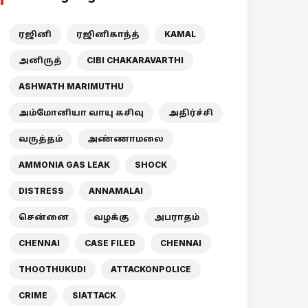
ரஜினி
ரஜினிகாந்த்
KAMAL
அனிருத்
CIBI CHAKARAVARTHI
ASHWATH MARIMUTHU
அம்மோனியா வாயு கசிவு
அதிர்ச்சி
வருத்தம்
அண்ணாமலை
AMMONIA GAS LEAK
SHOCK
DISTRESS
ANNAMALAI
சென்னை
வழக்கு
அபராதம்
CHENNAI
CASE FILED
CHENNAI
THOOTHUKUDI
ATTACKONPOLICE
CRIME
SIATTACK