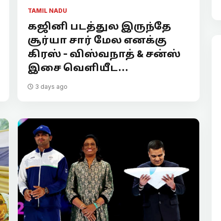
TAMIL NADU
கஜினி படத்துல இருந்தே
சூர்யா சார் மேல எனக்கு
கிரஸ் - விஸ்வநாத் & சன்ஸ்
இசை வெளியீட...
3 days ago