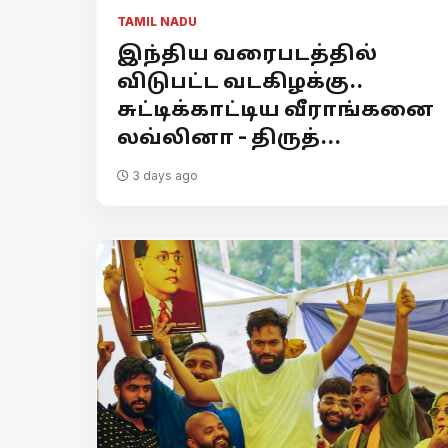
TAMIL NADU
இந்திய வரைபடத்தில்
விடுபட்ட வடகிழக்கு..
சுட்டிக்காட்டிய வீராங்கனை
லவ்லினா - திருத்...
3 days ago