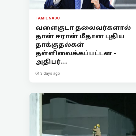
TAMIL NADU
வளைகுடா தலைவர்களால்
தான் ஈரான் மீதான புதிய
தாக்குதல்கள்
தள்ளிவைக்கப்பட்டன -
அதிபர்...
3 days ago