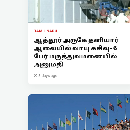
TAMIL NADU
ஆத்தூர் அருகே தனியார்
ஆலையில் வாயு கசிவு- 6
பேர் மருத்துவமனையில்
அனுமதி
3 days ago