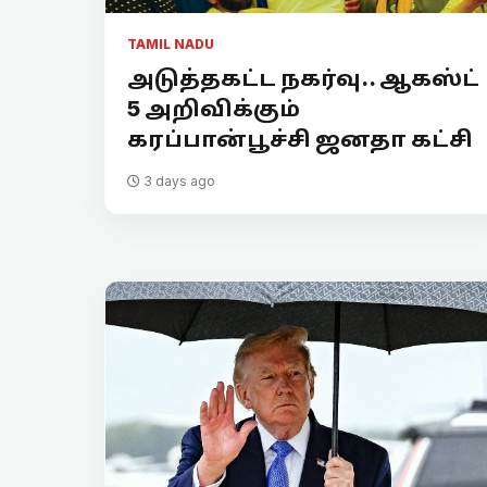
TAMIL NADU
அடுத்தகட்ட நகர்வு.. ஆகஸ்ட்
5 அறிவிக்கும்
கரப்பான்பூச்சி ஜனதா கட்சி
3 days ago