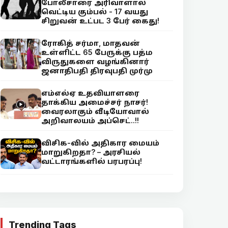
போலீசாரை அரிவாளால்
வெட்டிய கும்பல் - 17 வயது
சிறுவன் உட்பட 3 பேர் கைது!
ரோகித் சர்மா, மாதவன்
உள்ளிட்ட 65 பேருக்கு பத்ம
விருதுகளை வழங்கினார்
ஜனாதிபதி திரவுபதி முர்மு
எம்எல்ஏ உதவியாளரை
தாக்கிய அமைச்சர் நாசர்!
வைரலாகும் வீடியோவால்
அறிவாலயம் அப்செட்..!!
விசிக-வில் அதிகார மையம்
மாறுகிறதா? – அரசியல்
வட்டாரங்களில் பரபரப்பு!
Trending Tags