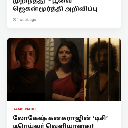
முறிந்தது’ - பூவை
ஜெகன்மூர்த்தி அறிவிப்பு
1 week ago
TAMIL NADU
லோகேஷ் கனகராஜின் ‘டிசி’
டிரெய்லர் வெளியானது!