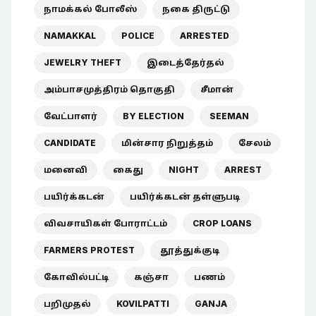
நாமக்கல் போலீஸ்
நகை திருட்டு
NAMAKKAL
POLICE
ARRESTED
JEWELRY THEFT
இடைத்தேர்தல்
அம்பாசமுத்திரம் தொகுதி
சீமான்
வேட்பாளர்
BY ELECTION
SEEMAN
CANDIDATE
மின்சார நிறுத்தம்
சேலம்
மனைவி
கைது
NIGHT
ARREST
பயிர்க்கடன்
பயிர்க்கடன் தள்ளுபடி
விவசாயிகள் போராட்டம்
CROP LOANS
FARMERS PROTEST
தூத்துக்குடி
கோவில்பட்டி
கஞ்சா
பணம்
பறிமுதல்
KOVILPATTI
GANJA