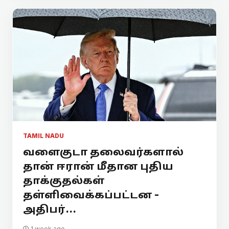
TAMIL NADU
வளைகுடா தலைவர்களால்
தான் ஈரான் மீதான புதிய
தாக்குதல்கள்
தள்ளிவைக்கப்பட்டன -
அதிபர்...
1 week ago