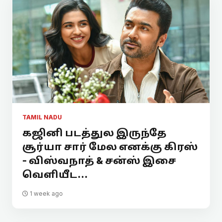
TAMIL NADU
கஜினி படத்துல இருந்தே
சூர்யா சார் மேல எனக்கு கிரஸ்
- விஸ்வநாத் & சன்ஸ் இசை
வெளியீட...
1 week ago