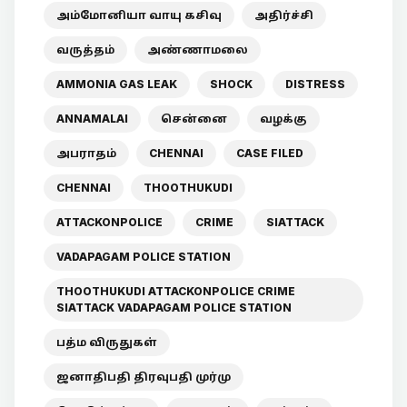
அம்மோனியா வாயு கசிவு
அதிர்ச்சி
வருத்தம்
அண்ணாமலை
AMMONIA GAS LEAK
SHOCK
DISTRESS
ANNAMALAI
சென்னை
வழக்கு
அபராதம்
CHENNAI
CASE FILED
CHENNAI
THOOTHUKUDI
ATTACKONPOLICE
CRIME
SIATTACK
VADAPAGAM POLICE STATION
THOOTHUKUDI ATTACKONPOLICE CRIME
SIATTACK VADAPAGAM POLICE STATION
பத்ம விருதுகள்
ஜனாதிபதி திரவுபதி முர்மு