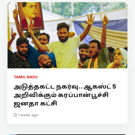
TAMIL NADU
அடுத்தகட்ட நகர்வு.. ஆகஸ்ட் 5
அறிவிக்கும் கரப்பான்பூச்சி
ஜனதா கட்சி
1 week ago