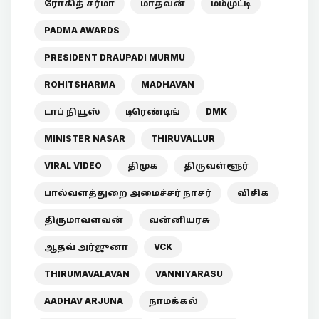
ரோகித் சர்மா
மாதவன்
மம்முட்டி
PADMA AWARDS
PRESIDENT DRAUPADI MURMU
ROHITSHARMA
MADHAVAN
டாப் நியூஸ்
டிரெண்டிங்
DMK
MINISTER NASAR
THIRUVALLUR
VIRAL VIDEO
திமுக
திருவள்ளூர்
பால்வளத்துறை அமைச்சர் நாசர்
விசிக
திருமாவளவன்
வன்னியரசு
ஆதவ் அர்ஜுனா
VCK
THIRUMAVALAVAN
VANNIYARASU
AADHAV ARJUNA
நாமக்கல்