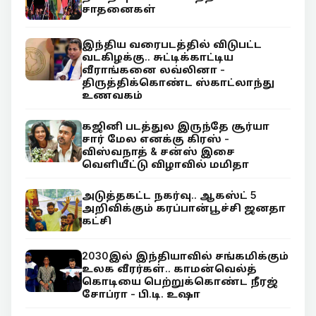
சாதனைகள்
இந்திய வரைபடத்தில் விடுபட்ட
வடகிழக்கு.. சுட்டிக்காட்டிய
வீராங்கனை லவ்லினா -
திருத்திக்கொண்ட ஸ்காட்லாந்து
உணவகம்
கஜினி படத்துல இருந்தே சூர்யா
சார் மேல எனக்கு கிரஸ் -
விஸ்வநாத் & சன்ஸ் இசை
வெளியீட்டு விழாவில் மமிதா
அடுத்தகட்ட நகர்வு.. ஆகஸ்ட் 5
அறிவிக்கும் கரப்பான்பூச்சி ஜனதா
கட்சி
2030இல் இந்தியாவில் சங்கமிக்கும்
உலக வீரர்கள்.. காமன்வெல்த்
கொடியை பெற்றுக்கொண்ட நீரஜ்
சோப்ரா - பி.டி. உஷா