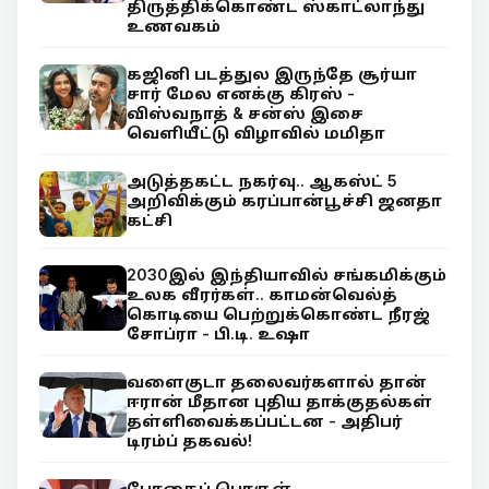
திருத்திக்கொண்ட ஸ்காட்லாந்து
உணவகம்
கஜினி படத்துல இருந்தே சூர்யா
சார் மேல எனக்கு கிரஸ் -
விஸ்வநாத் & சன்ஸ் இசை
வெளியீட்டு விழாவில் மமிதா
அடுத்தகட்ட நகர்வு.. ஆகஸ்ட் 5
அறிவிக்கும் கரப்பான்பூச்சி ஜனதா
கட்சி
2030இல் இந்தியாவில் சங்கமிக்கும்
உலக வீரர்கள்.. காமன்வெல்த்
கொடியை பெற்றுக்கொண்ட நீரஜ்
சோப்ரா - பி.டி. உஷா
வளைகுடா தலைவர்களால் தான்
ஈரான் மீதான புதிய தாக்குதல்கள்
தள்ளிவைக்கப்பட்டன - அதிபர்
டிரம்ப் தகவல்!
போதைப் பொருள்