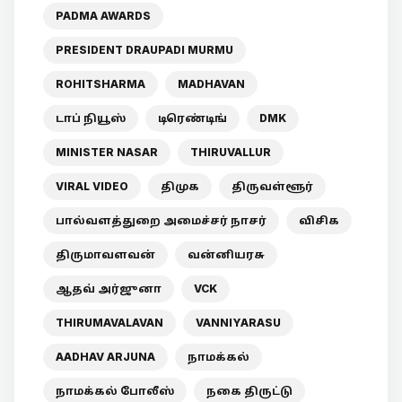
PADMA AWARDS
PRESIDENT DRAUPADI MURMU
ROHITSHARMA
MADHAVAN
டாப் நியூஸ்
டிரெண்டிங்
DMK
MINISTER NASAR
THIRUVALLUR
VIRAL VIDEO
திமுக
திருவள்ளூர்
பால்வளத்துறை அமைச்சர் நாசர்
விசிக
திருமாவளவன்
வன்னியரசு
ஆதவ் அர்ஜுனா
VCK
THIRUMAVALAVAN
VANNIYARASU
AADHAV ARJUNA
நாமக்கல்
நாமக்கல் போலீஸ்
நகை திருட்டு