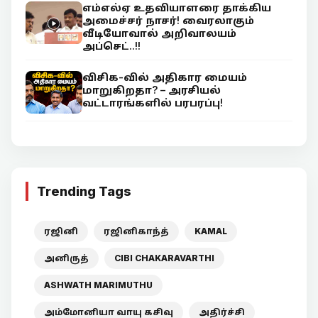
எம்எல்ஏ உதவியாளரை தாக்கிய
அமைச்சர் நாசர்! வைரலாகும்
வீடியோவால் அறிவாலயம்
அப்செட்..!!
விசிக-வில் அதிகார மையம்
மாறுகிறதா? – அரசியல்
வட்டாரங்களில் பரபரப்பு!
Trending Tags
ரஜினி
ரஜினிகாந்த்
KAMAL
அனிருத்
CIBI CHAKARAVARTHI
ASHWATH MARIMUTHU
அம்மோனியா வாயு கசிவு
அதிர்ச்சி