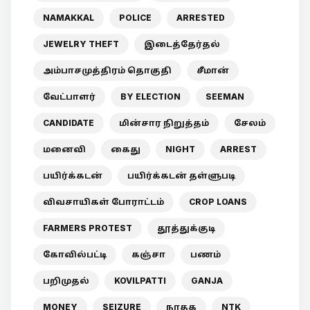
NAMAKKAL
POLICE
ARRESTED
JEWELRY THEFT
இடைத்தேர்தல்
அம்பாசமுத்திரம் தொகுதி
சீமான்
வேட்பாளர்
BY ELECTION
SEEMAN
CANDIDATE
மின்சார நிறுத்தம்
சேலம்
மனைவி
கைது
NIGHT
ARREST
பயிர்க்கடன்
பயிர்க்கடன் தள்ளுபடி
விவசாயிகள் போராட்டம்
CROP LOANS
FARMERS PROTEST
தூத்துக்குடி
கோவில்பட்டி
கஞ்சா
பணம்
பறிமுதல்
KOVILPATTI
GANJA
MONEY
SEIZURE
நாதக
NTK