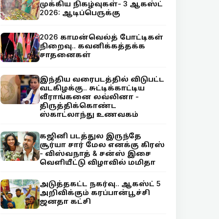
முக்கிய நிகழ்வுகள்- 3 ஆகஸ்ட்
2026: ஆடிப்பெருக்கு
2026 காமன்வெல்த் போட்டிகள்
நிறைவு.. கவனிக்கத்தக்க
சாதனைகள்
இந்திய வரைபடத்தில் விடுபட்ட
வடகிழக்கு.. சுட்டிக்காட்டிய
வீராங்கனை லவ்லினா -
திருத்திக்கொண்ட
ஸ்காட்லாந்து உணவகம்
கஜினி படத்துல இருந்தே
சூர்யா சார் மேல எனக்கு கிரஸ்
- விஸ்வநாத் & சன்ஸ் இசை
வெளியீட்டு விழாவில் மமிதா
அடுத்தகட்ட நகர்வு.. ஆகஸ்ட் 5
அறிவிக்கும் கரப்பான்பூச்சி
ஜனதா கட்சி