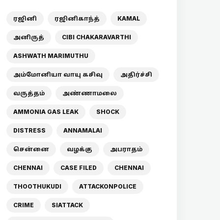
ரஜினி
ரஜினிகாந்த்
KAMAL
அனிருத்
CIBI CHAKARAVARTHI
ASHWATH MARIMUTHU
அம்மோனியா வாயு கசிவு
அதிர்ச்சி
வருத்தம்
அண்ணாமலை
AMMONIA GAS LEAK
SHOCK
DISTRESS
ANNAMALAI
சென்னை
வழக்கு
அபராதம்
CHENNAI
CASE FILED
CHENNAI
THOOTHUKUDI
ATTACKONPOLICE
CRIME
SIATTACK