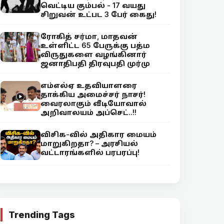
வெட்டிய கும்பல் - 17 வயது
சிறுவன் உட்பட 3 பேர் கைது!
ரோகித் சர்மா, மாதவன்
உள்ளிட்ட 65 பேருக்கு பத்ம
விருதுகளை வழங்கினார்
ஜனாதிபதி திரவுபதி முர்மு
எம்எல்ஏ உதவியாளரை
தாக்கிய அமைச்சர் நாசர்!
வைரலாகும் வீடியோவால்
அறிவாலயம் அப்செட்..!!
விசிக-வில் அதிகார மையம்
மாறுகிறதா? – அரசியல்
வட்டாரங்களில் பரபரப்பு!
Trending Tags