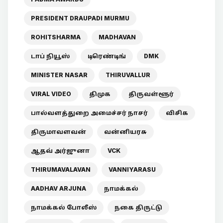
PRESIDENT DRAUPADI MURMU
ROHITSHARMA
MADHAVAN
டாப் நியூஸ்
டிரெண்டிங்
DMK
MINISTER NASAR
THIRUVALLUR
VIRAL VIDEO
திமுக
திருவள்ளூர்
பால்வளத்துறை அமைச்சர் நாசர்
விசிக
திருமாவளவன்
வன்னியரசு
ஆதவ் அர்ஜுனா
VCK
THIRUMAVALAVAN
VANNIYARASU
AADHAV ARJUNA
நாமக்கல்
நாமக்கல் போலீஸ்
நகை திருட்டு