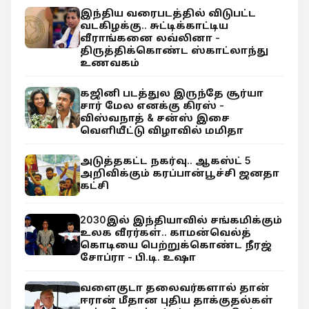
இந்திய வரைபடத்தில் விடுபட்ட
வடகிழக்கு.. சுட்டிக்காட்டிய
வீராங்கனை லவ்லினா -
திருத்திக்கொண்ட ஸ்காட்லாந்து
உணவகம்
கஜினி படத்துல இருந்தே சூர்யா
சார் மேல எனக்கு கிரஸ் -
விஸ்வநாத் & சன்ஸ் இசை
வெளியீட்டு விழாவில் மமிதா
அடுத்தகட்ட நகர்வு.. ஆகஸ்ட் 5
அறிவிக்கும் கரப்பான்பூச்சி ஜனதா
கட்சி
2030இல் இந்தியாவில் சங்கமிக்கும்
உலக வீரர்கள்.. காமன்வெல்த்
கொடியை பெற்றுக்கொண்ட நீரஜ்
சோப்ரா - பி.டி. உஷா
வளைகுடா தலைவர்களால் தான்
ஈரான் மீதான புதிய தாக்குதல்கள்