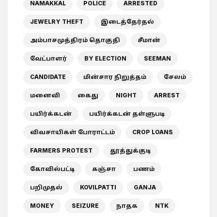
NAMAKKAL
POLICE
ARRESTED
JEWELRY THEFT
இடைத்தேர்தல்
அம்பாசமுத்திரம் தொகுதி
சீமான்
வேட்பாளர்
BY ELECTION
SEEMAN
CANDIDATE
மின்சார நிறுத்தம்
சேலம்
மனைவி
கைது
NIGHT
ARREST
பயிர்க்கடன்
பயிர்க்கடன் தள்ளுபடி
விவசாயிகள் போராட்டம்
CROP LOANS
FARMERS PROTEST
தூத்துக்குடி
கோவில்பட்டி
கஞ்சா
பணம்
பறிமுதல்
KOVILPATTI
GANJA
MONEY
SEIZURE
நாதக
NTK