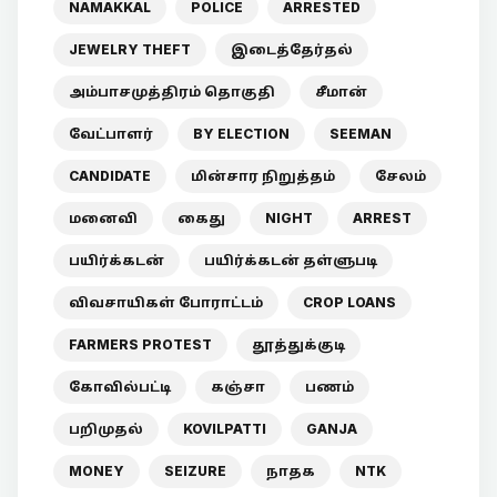
NAMAKKAL
POLICE
ARRESTED
JEWELRY THEFT
இடைத்தேர்தல்
அம்பாசமுத்திரம் தொகுதி
சீமான்
வேட்பாளர்
BY ELECTION
SEEMAN
CANDIDATE
மின்சார நிறுத்தம்
சேலம்
மனைவி
கைது
NIGHT
ARREST
பயிர்க்கடன்
பயிர்க்கடன் தள்ளுபடி
விவசாயிகள் போராட்டம்
CROP LOANS
FARMERS PROTEST
தூத்துக்குடி
கோவில்பட்டி
கஞ்சா
பணம்
பறிமுதல்
KOVILPATTI
GANJA
MONEY
SEIZURE
நாதக
NTK