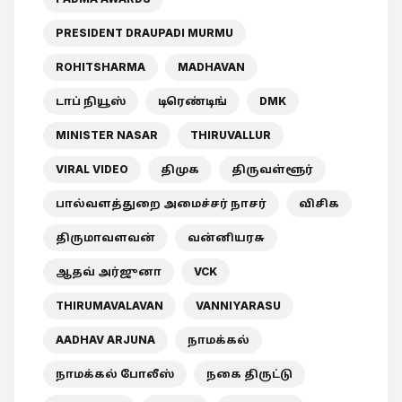
PRESIDENT DRAUPADI MURMU
ROHITSHARMA
MADHAVAN
டாப் நியூஸ்
டிரெண்டிங்
DMK
MINISTER NASAR
THIRUVALLUR
VIRAL VIDEO
திமுக
திருவள்ளூர்
பால்வளத்துறை அமைச்சர் நாசர்
விசிக
திருமாவளவன்
வன்னியரசு
ஆதவ் அர்ஜுனா
VCK
THIRUMAVALAVAN
VANNIYARASU
AADHAV ARJUNA
நாமக்கல்
நாமக்கல் போலீஸ்
நகை திருட்டு