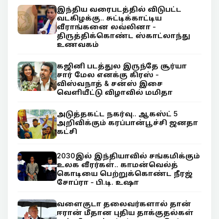
இந்திய வரைபடத்தில் விடுபட்ட
வடகிழக்கு.. சுட்டிக்காட்டிய
வீராங்கனை லவ்லினா -
திருத்திக்கொண்ட ஸ்காட்லாந்து
உணவகம்
கஜினி படத்துல இருந்தே சூர்யா
சார் மேல எனக்கு கிரஸ் -
விஸ்வநாத் & சன்ஸ் இசை
வெளியீட்டு விழாவில் மமிதா
அடுத்தகட்ட நகர்வு.. ஆகஸ்ட் 5
அறிவிக்கும் கரப்பான்பூச்சி ஜனதா
கட்சி
2030இல் இந்தியாவில் சங்கமிக்கும்
உலக வீரர்கள்.. காமன்வெல்த்
கொடியை பெற்றுக்கொண்ட நீரஜ்
சோப்ரா - பி.டி. உஷா
வளைகுடா தலைவர்களால் தான்
ஈரான் மீதான புதிய தாக்குதல்கள்