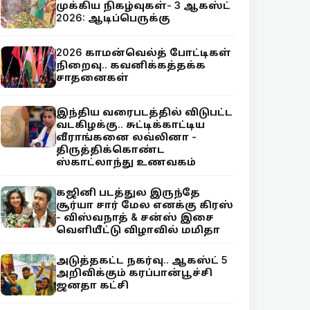
முக்கிய நிகழ்வுகள்- 3 ஆகஸ்ட்
2026: ஆடிப்பெருக்கு
2026 காமன்வெல்த் போட்டிகள்
நிறைவு.. கவனிக்கத்தக்க
சாதனைகள்
இந்திய வரைபடத்தில் விடுபட்ட
வடகிழக்கு.. சுட்டிக்காட்டிய
வீராங்கனை லவ்லினா -
திருத்திக்கொண்ட
ஸ்காட்லாந்து உணவகம்
கஜினி படத்துல இருந்தே
சூர்யா சார் மேல எனக்கு கிரஸ்
- விஸ்வநாத் & சன்ஸ் இசை
வெளியீட்டு விழாவில் மமிதா
அடுத்தகட்ட நகர்வு.. ஆகஸ்ட் 5
அறிவிக்கும் கரப்பான்பூச்சி
ஜனதா கட்சி