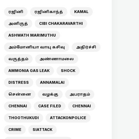
ரஜினி
ரஜினிகாந்த்
KAMAL
அனிருத்
CIBI CHAKARAVARTHI
ASHWATH MARIMUTHU
அம்மோனியா வாயு கசிவு
அதிர்ச்சி
வருத்தம்
அண்ணாமலை
AMMONIA GAS LEAK
SHOCK
DISTRESS
ANNAMALAI
சென்னை
வழக்கு
அபராதம்
CHENNAI
CASE FILED
CHENNAI
THOOTHUKUDI
ATTACKONPOLICE
CRIME
SIATTACK