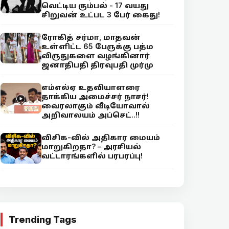
வெட்டிய கும்பல் - 17 வயது
சிறுவன் உட்பட 3 பேர் கைது!
ரோகித் சர்மா, மாதவன்
உள்ளிட்ட 65 பேருக்கு பத்ம
விருதுகளை வழங்கினார்
ஜனாதிபதி திரவுபதி முர்மு
எம்எல்ஏ உதவியாளரை
தாக்கிய அமைச்சர் நாசர்!
வைரலாகும் வீடியோவால்
அறிவாலயம் அப்செட்..!!
விசிக-வில் அதிகார மையம்
மாறுகிறதா? – அரசியல்
வட்டாரங்களில் பரபரப்பு!
Trending Tags