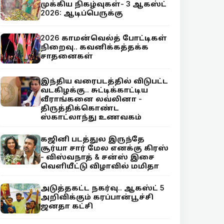
முக்கிய நிகழ்வுகள்- 3 ஆகஸ்ட்
2026: ஆடிப்பெருக்கு
2026 காமன்வெல்த் போட்டிகள்
நிறைவு.. கவனிக்கத்தக்க
சாதனைகள்
இந்திய வரைபடத்தில் விடுபட்ட
வடகிழக்கு.. சுட்டிக்காட்டிய
வீராங்கனை லவ்லினா -
திருத்திக்கொண்ட
ஸ்காட்லாந்து உணவகம்
கஜினி படத்துல இருந்தே
சூர்யா சார் மேல எனக்கு கிரஸ்
- விஸ்வநாத் & சன்ஸ் இசை
வெளியீட்டு விழாவில் மமிதா
அடுத்தகட்ட நகர்வு.. ஆகஸ்ட் 5
அறிவிக்கும் கரப்பான்பூச்சி
ஜனதா கட்சி