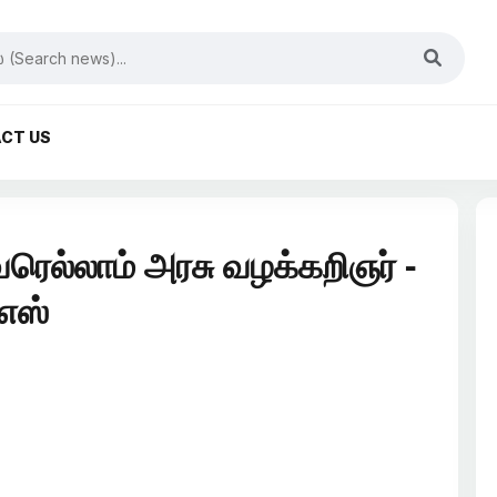
CT US
ரெல்லாம் அரசு வழக்கறிஞர் -
எஸ்