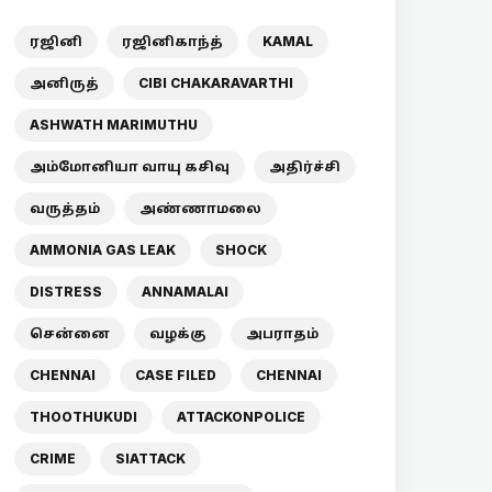
ரஜினி
ரஜினிகாந்த்
KAMAL
அனிருத்
CIBI CHAKARAVARTHI
ASHWATH MARIMUTHU
அம்மோனியா வாயு கசிவு
அதிர்ச்சி
வருத்தம்
அண்ணாமலை
AMMONIA GAS LEAK
SHOCK
DISTRESS
ANNAMALAI
சென்னை
வழக்கு
அபராதம்
CHENNAI
CASE FILED
CHENNAI
THOOTHUKUDI
ATTACKONPOLICE
CRIME
SIATTACK