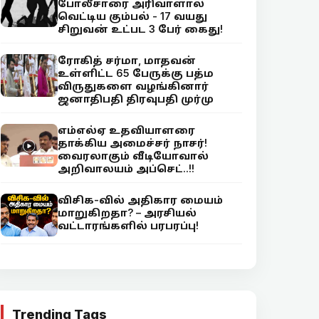
போலீசாரை அரிவாளால்
வெட்டிய கும்பல் - 17 வயது
சிறுவன் உட்பட 3 பேர் கைது!
ரோகித் சர்மா, மாதவன்
உள்ளிட்ட 65 பேருக்கு பத்ம
விருதுகளை வழங்கினார்
ஜனாதிபதி திரவுபதி முர்மு
எம்எல்ஏ உதவியாளரை
தாக்கிய அமைச்சர் நாசர்!
வைரலாகும் வீடியோவால்
அறிவாலயம் அப்செட்..!!
விசிக-வில் அதிகார மையம்
மாறுகிறதா? – அரசியல்
வட்டாரங்களில் பரபரப்பு!
Trending Tags