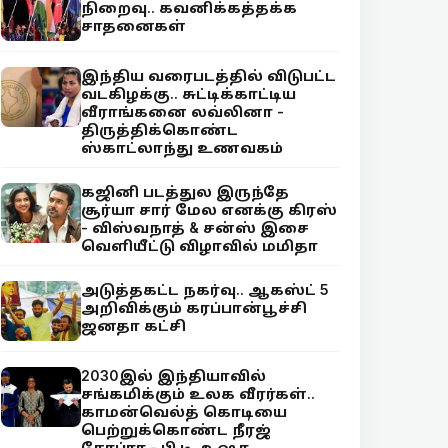
நிறைவு.. கவனிக்கத்தக்க
சாதனைகள்
இந்திய வரைபடத்தில் விடுபட்ட
வடகிழக்கு.. சுட்டிக்காட்டிய
வீராங்கனை லவ்லினா -
திருத்திக்கொண்ட
ஸ்காட்லாந்து உணவகம்
கஜினி படத்துல இருந்தே
சூர்யா சார் மேல எனக்கு கிரஸ்
- விஸ்வநாத் & சன்ஸ் இசை
வெளியீட்டு விழாவில் மமிதா
அடுத்தகட்ட நகர்வு.. ஆகஸ்ட் 5
அறிவிக்கும் கரப்பான்பூச்சி
ஜனதா கட்சி
2030இல் இந்தியாவில்
சங்கமிக்கும் உலக வீரர்கள்..
காமன்வெல்த் கொடியை
பெற்றுக்கொண்ட நீரஜ்
சோப்ரா - பி.டி. உஷா