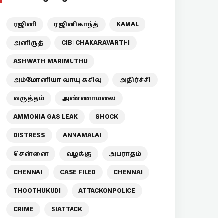
ரஜினி
ரஜினிகாந்த்
KAMAL
அனிருத்
CIBI CHAKARAVARTHI
ASHWATH MARIMUTHU
அம்மோனியா வாயு கசிவு
அதிர்ச்சி
வருத்தம்
அண்ணாமலை
AMMONIA GAS LEAK
SHOCK
DISTRESS
ANNAMALAI
சென்னை
வழக்கு
அபராதம்
CHENNAI
CASE FILED
CHENNAI
THOOTHUKUDI
ATTACKONPOLICE
CRIME
SIATTACK