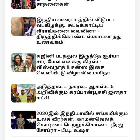
சாதனைகள்
இந்திய வரைபடத்தில் விடுபட்ட
வடகிழக்கு.. சுட்டிக்காட்டிய
வீராங்கனை லவ்லினா -
திருத்திக்கொண்ட ஸ்காட்லாந்து
உணவகம்
கஜினி படத்துல இருந்தே சூர்யா
சார் மேல எனக்கு கிரஸ் -
விஸ்வநாத் & சன்ஸ் இசை
வெளியீட்டு விழாவில் மமிதா
அடுத்தகட்ட நகர்வு.. ஆகஸ்ட் 5
அறிவிக்கும் கரப்பான்பூச்சி ஜனதா
கட்சி
2030இல் இந்தியாவில் சங்கமிக்கும்
உலக வீரர்கள்.. காமன்வெல்த்
கொடியை பெற்றுக்கொண்ட நீரஜ்
சோப்ரா - பி.டி. உஷா