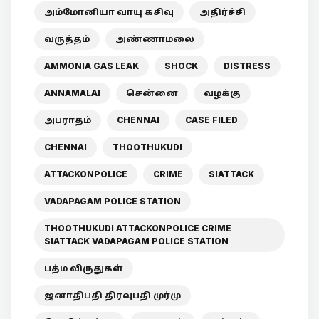
அம்மோனியா வாயு கசிவு
அதிர்ச்சி
வருத்தம்
அண்ணாமலை
AMMONIA GAS LEAK
SHOCK
DISTRESS
ANNAMALAI
சென்னை
வழக்கு
அபராதம்
CHENNAI
CASE FILED
CHENNAI
THOOTHUKUDI
ATTACKONPOLICE
CRIME
SIATTACK
VADAPAGAM POLICE STATION
THOOTHUKUDI ATTACKONPOLICE CRIME
SIATTACK VADAPAGAM POLICE STATION
பத்ம விருதுகள்
ஜனாதிபதி திரவுபதி முர்மு