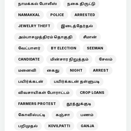
நாமக்கல் போலீஸ்
நகை திருட்டு
NAMAKKAL
POLICE
ARRESTED
JEWELRY THEFT
இடைத்தேர்தல்
அம்பாசமுத்திரம் தொகுதி
சீமான்
வேட்பாளர்
BY ELECTION
SEEMAN
CANDIDATE
மின்சார நிறுத்தம்
சேலம்
மனைவி
கைது
NIGHT
ARREST
பயிர்க்கடன்
பயிர்க்கடன் தள்ளுபடி
விவசாயிகள் போராட்டம்
CROP LOANS
FARMERS PROTEST
தூத்துக்குடி
கோவில்பட்டி
கஞ்சா
பணம்
பறிமுதல்
KOVILPATTI
GANJA