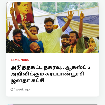
TAMIL NADU
அடுத்தகட்ட நகர்வு.. ஆகஸ்ட் 5
அறிவிக்கும் கரப்பான்பூச்சி
ஜனதா கட்சி
1 week ago