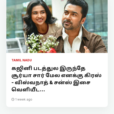
TAMIL NADU
கஜினி படத்துல இருந்தே
சூர்யா சார் மேல எனக்கு கிரஸ்
- விஸ்வநாத் & சன்ஸ் இசை
வெளியீட...
1 week ago