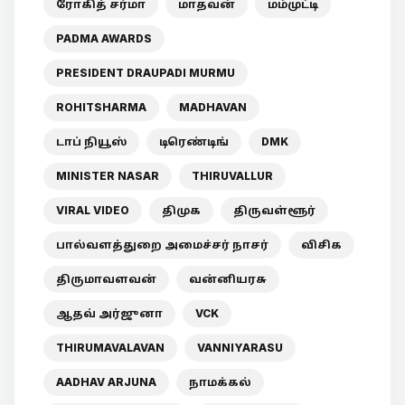
ரோகித் சர்மா
மாதவன்
மம்முட்டி
PADMA AWARDS
PRESIDENT DRAUPADI MURMU
ROHITSHARMA
MADHAVAN
டாப் நியூஸ்
டிரெண்டிங்
DMK
MINISTER NASAR
THIRUVALLUR
VIRAL VIDEO
திமுக
திருவள்ளூர்
பால்வளத்துறை அமைச்சர் நாசர்
விசிக
திருமாவளவன்
வன்னியரசு
ஆதவ் அர்ஜுனா
VCK
THIRUMAVALAVAN
VANNIYARASU
AADHAV ARJUNA
நாமக்கல்