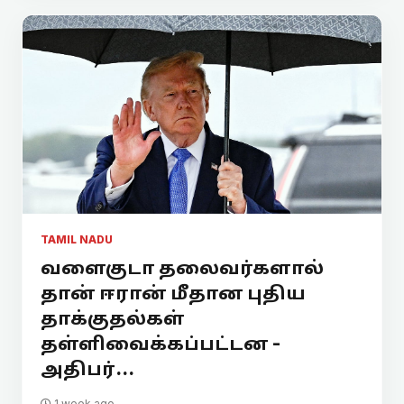
TAMIL NADU
வளைகுடா தலைவர்களால்
தான் ஈரான் மீதான புதிய
தாக்குதல்கள்
தள்ளிவைக்கப்பட்டன -
அதிபர்...
1 week ago