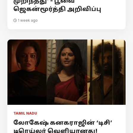
முறிந்தது’ - பூவை
ஜெகன்மூர்த்தி அறிவிப்பு
1 week ago
TAMIL NADU
லோகேஷ் கனகராஜின் ‘டிசி’
டிரெய்லர் வெளியானது!