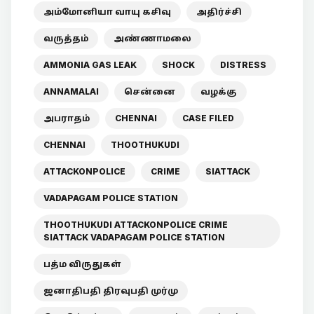
அம்மோனியா வாயு கசிவு
அதிர்ச்சி
வருத்தம்
அண்ணாமலை
AMMONIA GAS LEAK
SHOCK
DISTRESS
ANNAMALAI
சென்னை
வழக்கு
அபராதம்
CHENNAI
CASE FILED
CHENNAI
THOOTHUKUDI
ATTACKONPOLICE
CRIME
SIATTACK
VADAPAGAM POLICE STATION
THOOTHUKUDI ATTACKONPOLICE CRIME
SIATTACK VADAPAGAM POLICE STATION
பத்ம விருதுகள்
ஜனாதிபதி திரவுபதி முர்மு