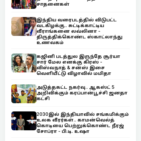
சாதனைகள்
இந்திய வரைபடத்தில் விடுபட்ட
வடகிழக்கு.. சுட்டிக்காட்டிய
வீராங்கனை லவ்லினா -
திருத்திக்கொண்ட ஸ்காட்லாந்து
உணவகம்
கஜினி படத்துல இருந்தே சூர்யா
சார் மேல எனக்கு கிரஸ் -
விஸ்வநாத் & சன்ஸ் இசை
வெளியீட்டு விழாவில் மமிதா
அடுத்தகட்ட நகர்வு.. ஆகஸ்ட் 5
அறிவிக்கும் கரப்பான்பூச்சி ஜனதா
கட்சி
2030இல் இந்தியாவில் சங்கமிக்கும்
உலக வீரர்கள்.. காமன்வெல்த்
கொடியை பெற்றுக்கொண்ட நீரஜ்
சோப்ரா - பி.டி. உஷா