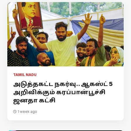
TAMIL NADU
அடுத்தகட்ட நகர்வு.. ஆகஸ்ட் 5
அறிவிக்கும் கரப்பான்பூச்சி
ஜனதா கட்சி
1 week ago