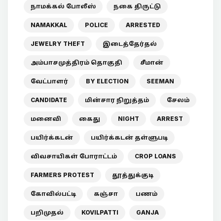
நாமக்கல் போலீஸ்
நகை திருட்டு
NAMAKKAL
POLICE
ARRESTED
JEWELRY THEFT
இடைத்தேர்தல்
அம்பாசமுத்திரம் தொகுதி
சீமான்
வேட்பாளர்
BY ELECTION
SEEMAN
CANDIDATE
மின்சார நிறுத்தம்
சேலம்
மனைவி
கைது
NIGHT
ARREST
பயிர்க்கடன்
பயிர்க்கடன் தள்ளுபடி
விவசாயிகள் போராட்டம்
CROP LOANS
FARMERS PROTEST
தூத்துக்குடி
கோவில்பட்டி
கஞ்சா
பணம்
பறிமுதல்
KOVILPATTI
GANJA