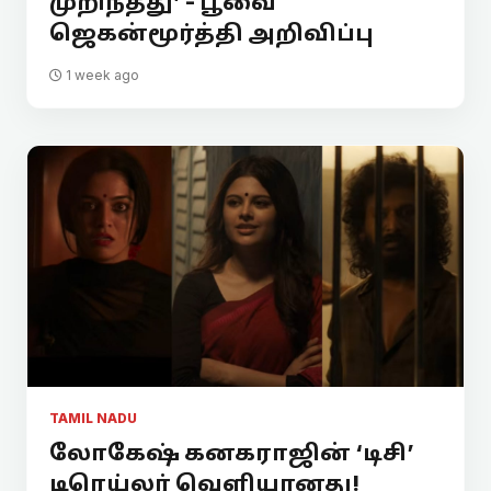
முறிந்தது’ - பூவை
ஜெகன்மூர்த்தி அறிவிப்பு
1 week ago
TAMIL NADU
லோகேஷ் கனகராஜின் ‘டிசி’
டிரெய்லர் வெளியானது!