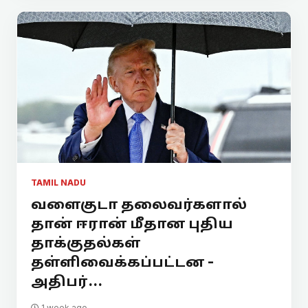
TAMIL NADU
வளைகுடா தலைவர்களால்
தான் ஈரான் மீதான புதிய
தாக்குதல்கள்
தள்ளிவைக்கப்பட்டன -
அதிபர்...
1 week ago