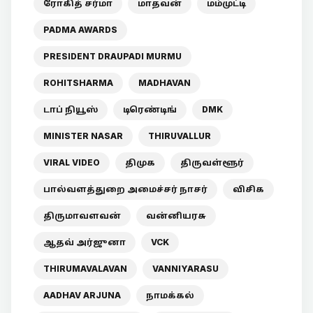
ரோகித் சர்மா
மாதவன்
மம்முட்டி
PADMA AWARDS
PRESIDENT DRAUPADI MURMU
ROHITSHARMA
MADHAVAN
டாப் நியூஸ்
டிரெண்டிங்
DMK
MINISTER NASAR
THIRUVALLUR
VIRAL VIDEO
திமுக
திருவள்ளூர்
பால்வளத்துறை அமைச்சர் நாசர்
விசிக
திருமாவளவன்
வன்னியரசு
ஆதவ் அர்ஜுனா
VCK
THIRUMAVALAVAN
VANNIYARASU
AADHAV ARJUNA
நாமக்கல்