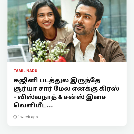
TAMIL NADU
கஜினி படத்துல இருந்தே
சூர்யா சார் மேல எனக்கு கிரஸ்
- விஸ்வநாத் & சன்ஸ் இசை
வெளியீட...
1 week ago