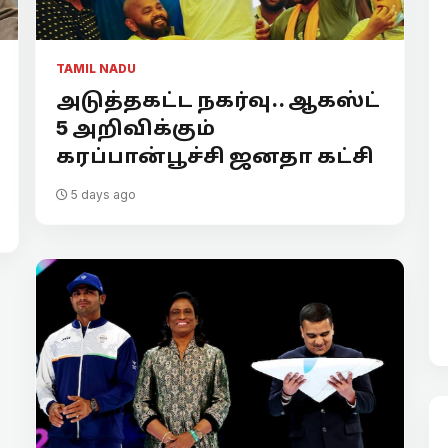
TAMIL NADU
அடுத்தகட்ட நகர்வு.. ஆகஸ்ட்
5 அறிவிக்கும்
கரப்பான்பூச்சி ஜனதா கட்சி
5 days ago