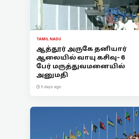
TAMIL NADU
ஆத்தூர் அருகே தனியார்
ஆலையில் வாயு கசிவு- 6
பேர் மருத்துவமனையில்
அனுமதி
5 days ago