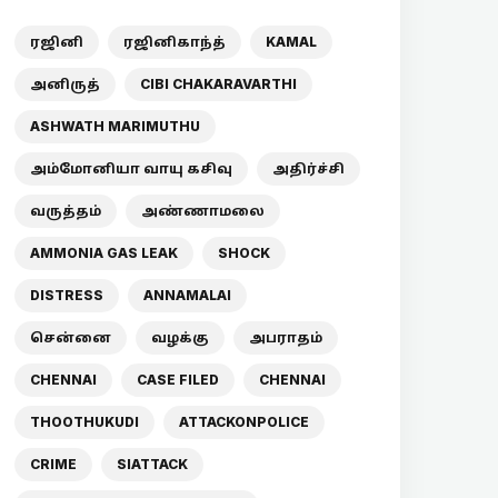
ரஜினி
ரஜினிகாந்த்
KAMAL
அனிருத்
CIBI CHAKARAVARTHI
ASHWATH MARIMUTHU
அம்மோனியா வாயு கசிவு
அதிர்ச்சி
வருத்தம்
அண்ணாமலை
AMMONIA GAS LEAK
SHOCK
DISTRESS
ANNAMALAI
சென்னை
வழக்கு
அபராதம்
CHENNAI
CASE FILED
CHENNAI
THOOTHUKUDI
ATTACKONPOLICE
CRIME
SIATTACK