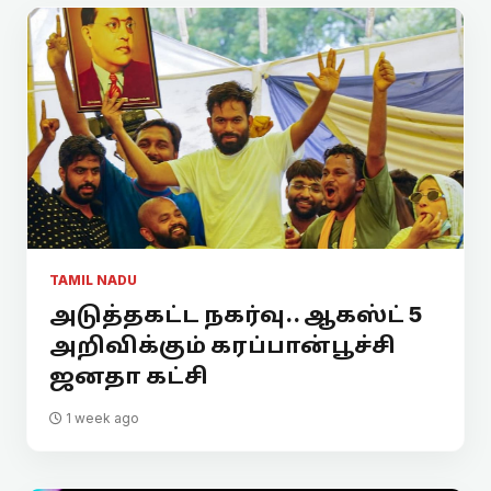
TAMIL NADU
அடுத்தகட்ட நகர்வு.. ஆகஸ்ட் 5
அறிவிக்கும் கரப்பான்பூச்சி
ஜனதா கட்சி
1 week ago