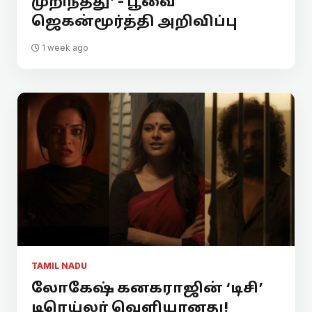
முறிந்தது’ - பூவை
ஜெகன்மூர்த்தி அறிவிப்பு
1 week ago
TAMIL NADU
லோகேஷ் கனகராஜின் ‘டிசி’
டிரெய்லர் வெளியானது!