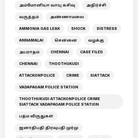
அம்மோனியா வாயு கசிவு
அதிர்ச்சி
வருத்தம்
அண்ணாமலை
AMMONIA GAS LEAK
SHOCK
DISTRESS
ANNAMALAI
சென்னை
வழக்கு
அபராதம்
CHENNAI
CASE FILED
CHENNAI
THOOTHUKUDI
ATTACKONPOLICE
CRIME
SIATTACK
VADAPAGAM POLICE STATION
THOOTHUKUDI ATTACKONPOLICE CRIME
SIATTACK VADAPAGAM POLICE STATION
பத்ம விருதுகள்
ஜனாதிபதி திரவுபதி முர்மு