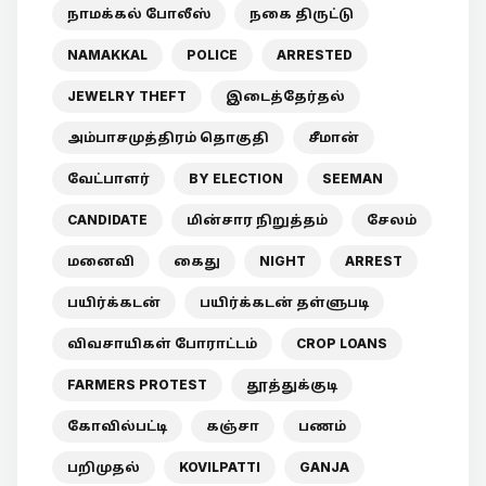
நாமக்கல் போலீஸ்
நகை திருட்டு
NAMAKKAL
POLICE
ARRESTED
JEWELRY THEFT
இடைத்தேர்தல்
அம்பாசமுத்திரம் தொகுதி
சீமான்
வேட்பாளர்
BY ELECTION
SEEMAN
CANDIDATE
மின்சார நிறுத்தம்
சேலம்
மனைவி
கைது
NIGHT
ARREST
பயிர்க்கடன்
பயிர்க்கடன் தள்ளுபடி
விவசாயிகள் போராட்டம்
CROP LOANS
FARMERS PROTEST
தூத்துக்குடி
கோவில்பட்டி
கஞ்சா
பணம்
பறிமுதல்
KOVILPATTI
GANJA