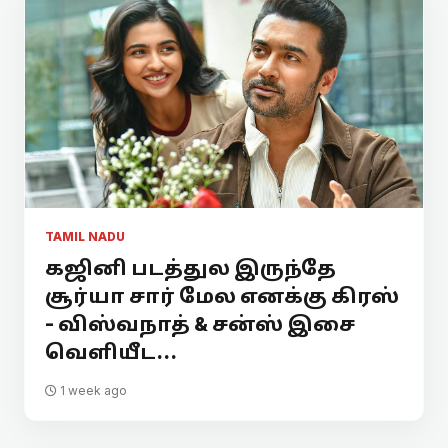
TAMIL NADU
கஜினி படத்துல இருந்தே
சூர்யா சார் மேல எனக்கு கிரஸ்
- விஸ்வநாத் & சன்ஸ் இசை
வெளியீட...
1 week ago