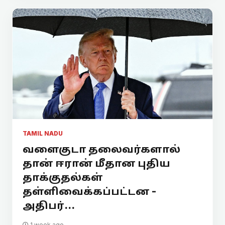
TAMIL NADU
வளைகுடா தலைவர்களால்
தான் ஈரான் மீதான புதிய
தாக்குதல்கள்
தள்ளிவைக்கப்பட்டன -
அதிபர்...
1 week ago