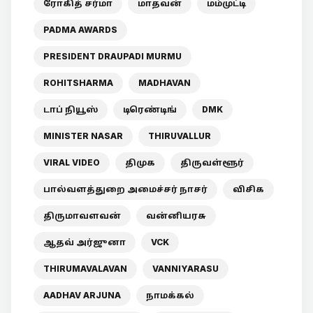
ரோகித் சர்மா
மாதவன்
மம்முட்டி
PADMA AWARDS
PRESIDENT DRAUPADI MURMU
ROHITSHARMA
MADHAVAN
டாப் நியூஸ்
டிரெண்டிங்
DMK
MINISTER NASAR
THIRUVALLUR
VIRAL VIDEO
திமுக
திருவள்ளூர்
பால்வளத்துறை அமைச்சர் நாசர்
விசிக
திருமாவளவன்
வன்னியரசு
ஆதவ் அர்ஜுனா
VCK
THIRUMAVALAVAN
VANNIYARASU
AADHAV ARJUNA
நாமக்கல்