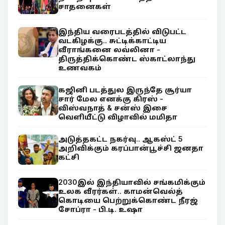
சாதனைகள்
இந்திய வரைபடத்தில் விடுபட்ட
வடகிழக்கு.. சுட்டிக்காட்டிய
வீராங்கனை லவ்லினா -
திருத்திக்கொண்ட ஸ்காட்லாந்து
உணவகம்
கஜினி படத்துல இருந்தே சூர்யா
சார் மேல எனக்கு கிரஸ் -
விஸ்வநாத் & சன்ஸ் இசை
வெளியீட்டு விழாவில் மமிதா
அடுத்தகட்ட நகர்வு.. ஆகஸ்ட் 5
அறிவிக்கும் கரப்பான்பூச்சி ஜனதா
கட்சி
2030இல் இந்தியாவில் சங்கமிக்கும்
உலக வீரர்கள்.. காமன்வெல்த்
கொடியை பெற்றுக்கொண்ட நீரஜ்
சோப்ரா - பி.டி. உஷா