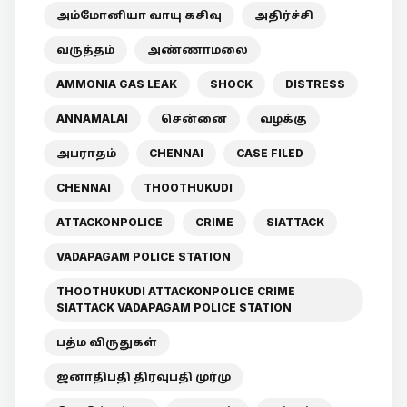
அம்மோனியா வாயு கசிவு
அதிர்ச்சி
வருத்தம்
அண்ணாமலை
AMMONIA GAS LEAK
SHOCK
DISTRESS
ANNAMALAI
சென்னை
வழக்கு
அபராதம்
CHENNAI
CASE FILED
CHENNAI
THOOTHUKUDI
ATTACKONPOLICE
CRIME
SIATTACK
VADAPAGAM POLICE STATION
THOOTHUKUDI ATTACKONPOLICE CRIME
SIATTACK VADAPAGAM POLICE STATION
பத்ம விருதுகள்
ஜனாதிபதி திரவுபதி முர்மு