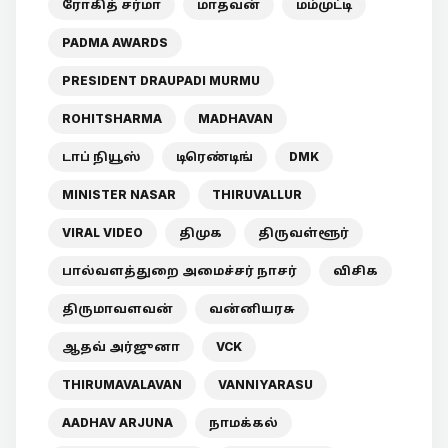
ரோகித் சர்மா
மாதவன்
மம்முட்டி
PADMA AWARDS
PRESIDENT DRAUPADI MURMU
ROHITSHARMA
MADHAVAN
டாப் நியூஸ்
டிரெண்டிங்
DMK
MINISTER NASAR
THIRUVALLUR
VIRAL VIDEO
திமுக
திருவள்ளூர்
பால்வளத்துறை அமைச்சர் நாசர்
விசிக
திருமாவளவன்
வன்னியரசு
ஆதவ் அர்ஜுனா
VCK
THIRUMAVALAVAN
VANNIYARASU
AADHAV ARJUNA
நாமக்கல்