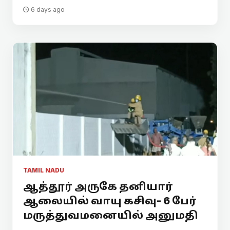
6 days ago
TAMIL NADU
ஆத்தூர் அருகே தனியார்
ஆலையில் வாயு கசிவு- 6 பேர்
மருத்துவமனையில் அனுமதி