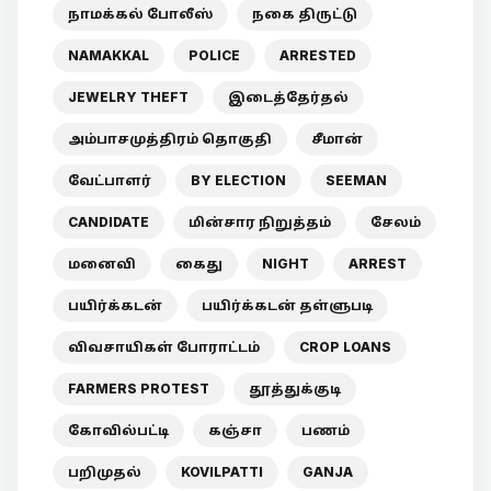
நாமக்கல் போலீஸ்
நகை திருட்டு
NAMAKKAL
POLICE
ARRESTED
JEWELRY THEFT
இடைத்தேர்தல்
அம்பாசமுத்திரம் தொகுதி
சீமான்
வேட்பாளர்
BY ELECTION
SEEMAN
CANDIDATE
மின்சார நிறுத்தம்
சேலம்
மனைவி
கைது
NIGHT
ARREST
பயிர்க்கடன்
பயிர்க்கடன் தள்ளுபடி
விவசாயிகள் போராட்டம்
CROP LOANS
FARMERS PROTEST
தூத்துக்குடி
கோவில்பட்டி
கஞ்சா
பணம்
பறிமுதல்
KOVILPATTI
GANJA