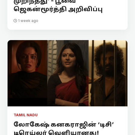
முறிந்தது’ - பூவை
ஜெகன்மூர்த்தி அறிவிப்பு
1 week ago
TAMIL NADU
லோகேஷ் கனகராஜின் ‘டிசி’
டிரெய்லர் வெளியானது!