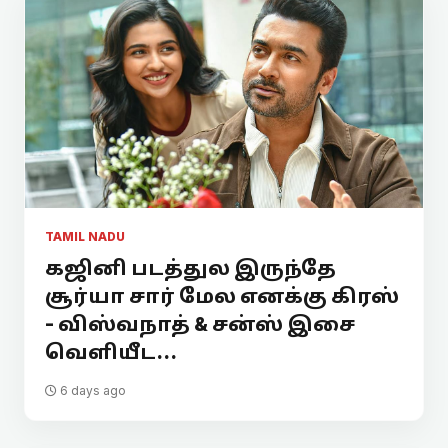
TAMIL NADU
கஜினி படத்துல இருந்தே
சூர்யா சார் மேல எனக்கு கிரஸ்
- விஸ்வநாத் & சன்ஸ் இசை
வெளியீட...
6 days ago