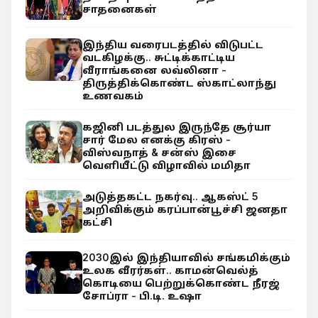
சாதனைகள்
இந்திய வரைபடத்தில் விடுபட்ட
வடகிழக்கு.. சுட்டிக்காட்டிய
வீராங்கனை லவ்லினா -
திருத்திக்கொண்ட ஸ்காட்லாந்து
உணவகம்
கஜினி படத்துல இருந்தே சூர்யா
சார் மேல எனக்கு கிரஸ் -
விஸ்வநாத் & சன்ஸ் இசை
வெளியீட்டு விழாவில் மமிதா
அடுத்தகட்ட நகர்வு.. ஆகஸ்ட் 5
அறிவிக்கும் கரப்பான்பூச்சி ஜனதா
கட்சி
2030இல் இந்தியாவில் சங்கமிக்கும்
உலக வீரர்கள்.. காமன்வெல்த்
கொடியை பெற்றுக்கொண்ட நீரஜ்
சோப்ரா - பி.டி. உஷா