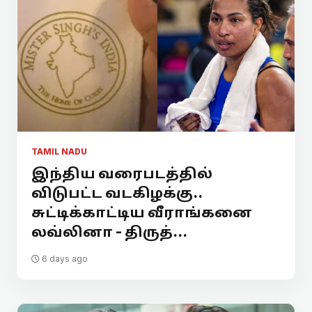
TAMIL NADU
இந்திய வரைபடத்தில்
விடுபட்ட வடகிழக்கு..
சுட்டிக்காட்டிய வீராங்கனை
லவ்லினா - திருத்...
6 days ago