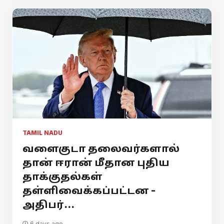
TAMIL NADU
வளைகுடா தலைவர்களால்
தான் ஈரான் மீதான புதிய
தாக்குதல்கள்
தள்ளிவைக்கப்பட்டன -
அதிபர்...
6 days ago