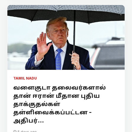
TAMIL NADU
வளைகுடா தலைவர்களால்
தான் ஈரான் மீதான புதிய
தாக்குதல்கள்
தள்ளிவைக்கப்பட்டன -
அதிபர்...
5 days ago