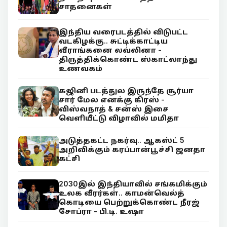
சாதனைகள்
இந்திய வரைபடத்தில் விடுபட்ட
வடகிழக்கு.. சுட்டிக்காட்டிய
வீராங்கனை லவ்லினா -
திருத்திக்கொண்ட ஸ்காட்லாந்து
உணவகம்
கஜினி படத்துல இருந்தே சூர்யா
சார் மேல எனக்கு கிரஸ் -
விஸ்வநாத் & சன்ஸ் இசை
வெளியீட்டு விழாவில் மமிதா
அடுத்தகட்ட நகர்வு.. ஆகஸ்ட் 5
அறிவிக்கும் கரப்பான்பூச்சி ஜனதா
கட்சி
2030இல் இந்தியாவில் சங்கமிக்கும்
உலக வீரர்கள்.. காமன்வெல்த்
கொடியை பெற்றுக்கொண்ட நீரஜ்
சோப்ரா - பி.டி. உஷா