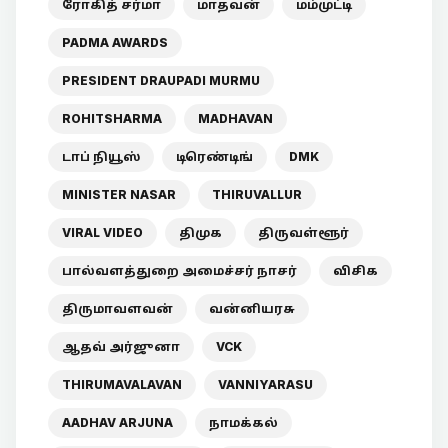
ரோகித் சர்மா
மாதவன்
மம்முட்டி
PADMA AWARDS
PRESIDENT DRAUPADI MURMU
ROHITSHARMA
MADHAVAN
டாப் நியூஸ்
டிரெண்டிங்
DMK
MINISTER NASAR
THIRUVALLUR
VIRAL VIDEO
திமுக
திருவள்ளூர்
பால்வளத்துறை அமைச்சர் நாசர்
விசிக
திருமாவளவன்
வன்னியரசு
ஆதவ் அர்ஜுனா
VCK
THIRUMAVALAVAN
VANNIYARASU
AADHAV ARJUNA
நாமக்கல்