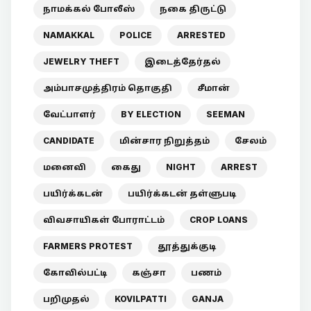
நாமக்கல் போலீஸ்
நகை திருட்டு
NAMAKKAL
POLICE
ARRESTED
JEWELRY THEFT
இடைத்தேர்தல்
அம்பாசமுத்திரம் தொகுதி
சீமான்
வேட்பாளர்
BY ELECTION
SEEMAN
CANDIDATE
மின்சார நிறுத்தம்
சேலம்
மனைவி
கைது
NIGHT
ARREST
பயிர்க்கடன்
பயிர்க்கடன் தள்ளுபடி
விவசாயிகள் போராட்டம்
CROP LOANS
FARMERS PROTEST
தூத்துக்குடி
கோவில்பட்டி
கஞ்சா
பணம்
பறிமுதல்
KOVILPATTI
GANJA