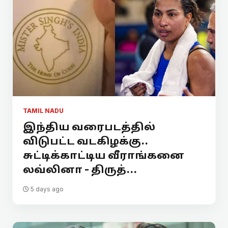
TAMIL NADU
இந்திய வரைபடத்தில்
விடுபட்ட வடகிழக்கு..
சுட்டிக்காட்டிய வீராங்கனை
லவ்லினா - திருத்...
5 days ago