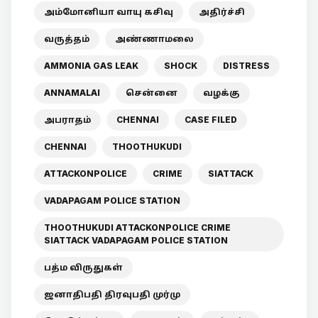
அம்மோனியா வாயு கசிவு
அதிர்ச்சி
வருத்தம்
அண்ணாமலை
AMMONIA GAS LEAK
SHOCK
DISTRESS
ANNAMALAI
சென்னை
வழக்கு
அபராதம்
CHENNAI
CASE FILED
CHENNAI
THOOTHUKUDI
ATTACKONPOLICE
CRIME
SIATTACK
VADAPAGAM POLICE STATION
THOOTHUKUDI ATTACKONPOLICE CRIME
SIATTACK VADAPAGAM POLICE STATION
பத்ம விருதுகள்
ஜனாதிபதி திரவுபதி முர்மு