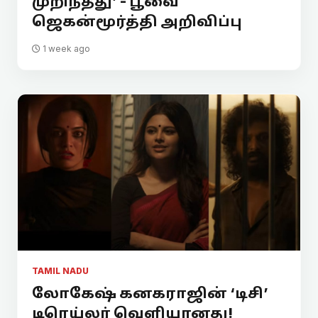
முறிந்தது’ - பூவை
ஜெகன்மூர்த்தி அறிவிப்பு
1 week ago
TAMIL NADU
லோகேஷ் கனகராஜின் ‘டிசி’
டிரெய்லர் வெளியானது!