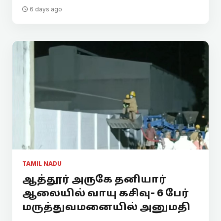
6 days ago
TAMIL NADU
ஆத்தூர் அருகே தனியார்
ஆலையில் வாயு கசிவு- 6 பேர்
மருத்துவமனையில் அனுமதி