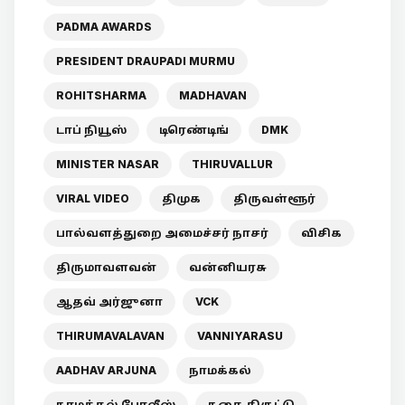
PADMA AWARDS
PRESIDENT DRAUPADI MURMU
ROHITSHARMA
MADHAVAN
டாப் நியூஸ்
டிரெண்டிங்
DMK
MINISTER NASAR
THIRUVALLUR
VIRAL VIDEO
திமுக
திருவள்ளூர்
பால்வளத்துறை அமைச்சர் நாசர்
விசிக
திருமாவளவன்
வன்னியரசு
ஆதவ் அர்ஜுனா
VCK
THIRUMAVALAVAN
VANNIYARASU
AADHAV ARJUNA
நாமக்கல்
நாமக்கல் போலீஸ்
நகை திருட்டு