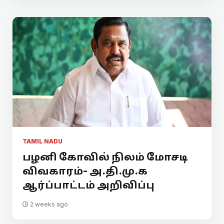
TAMIL NADU
பழனி கோவில் நிலம் மோசடி
விவகாரம்- அ.தி.மு.க
ஆர்ப்பாட்டம் அறிவிப்பு
2 weeks ago