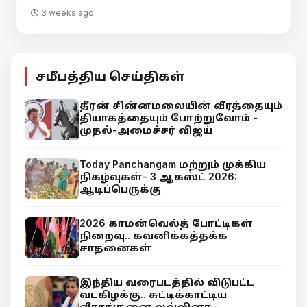
3 weeks ago
சமீபத்திய செய்திகள்
தீரன் சின்னமலையின் வீரத்தையும்
தியாகத்தையும் போற்றுவோம் -
முதல்-அமைச்சர் விஜய்
Today Panchangam மற்றும் முக்கிய
நிகழ்வுகள்- 3 ஆகஸ்ட் 2026:
ஆடிப்பெருக்கு
2026 காமன்வெல்த் போட்டிகள்
நிறைவு.. கவனிக்கத்தக்க
சாதனைகள்
இந்திய வரைபடத்தில் விடுபட்ட
வடகிழக்கு.. சுட்டிக்காட்டிய
வீராங்கனை லவ்லினா -