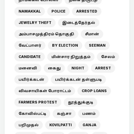
NAMAKKAL
POLICE
ARRESTED
JEWELRY THEFT
இடைத்தேர்தல்
அம்பாசமுத்திரம் தொகுதி
சீமான்
வேட்பாளர்
BY ELECTION
SEEMAN
CANDIDATE
மின்சார நிறுத்தம்
சேலம்
மனைவி
கைது
NIGHT
ARREST
பயிர்க்கடன்
பயிர்க்கடன் தள்ளுபடி
விவசாயிகள் போராட்டம்
CROP LOANS
FARMERS PROTEST
தூத்துக்குடி
கோவில்பட்டி
கஞ்சா
பணம்
பறிமுதல்
KOVILPATTI
GANJA