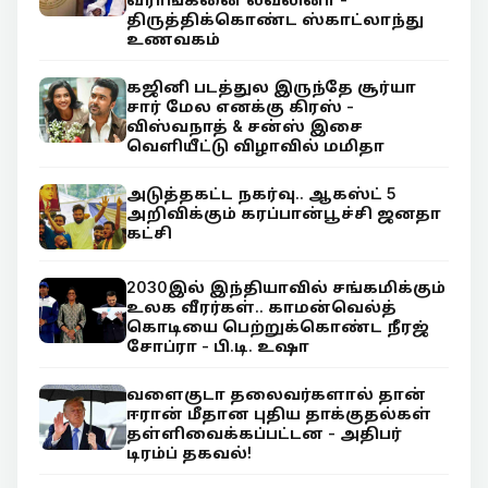
திருத்திக்கொண்ட ஸ்காட்லாந்து
உணவகம்
கஜினி படத்துல இருந்தே சூர்யா
சார் மேல எனக்கு கிரஸ் -
விஸ்வநாத் & சன்ஸ் இசை
வெளியீட்டு விழாவில் மமிதா
அடுத்தகட்ட நகர்வு.. ஆகஸ்ட் 5
அறிவிக்கும் கரப்பான்பூச்சி ஜனதா
கட்சி
2030இல் இந்தியாவில் சங்கமிக்கும்
உலக வீரர்கள்.. காமன்வெல்த்
கொடியை பெற்றுக்கொண்ட நீரஜ்
சோப்ரா - பி.டி. உஷா
வளைகுடா தலைவர்களால் தான்
ஈரான் மீதான புதிய தாக்குதல்கள்
தள்ளிவைக்கப்பட்டன - அதிபர்
டிரம்ப் தகவல்!