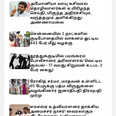
அமோனியா வாயு கசிவால்
தொழிலாளர்கள் உயிரிழந்த
செய்தி, மிகுந்த அதிர்ச்சியும்,
வருத்தமும் அளிக்கிறது-
அண்ணாமலை
சென்னையில் 2 நாட்களில்
குடிபோதையில் வாகனம் ஓட்டிய
443 பேர் மீது வழக்கு
தூத்துக்குடியில் பயங்கரம்:
போலீசாரை அரிவாளால் வெட்டிய
கும்பல் - 17 வயது சிறுவன் உட்பட 3
பேர் கைது!
ரோகித் சர்மா, மாதவன் உள்ளிட்ட
65 பேருக்கு பத்ம விருதுகளை
வழங்கினார் ஜனாதிபதி திரவுபதி
முர்மு
எம்எல்ஏ உதவியாளரை தாக்கிய
அமைச்சர் நாசர்! வைரலாகும்
வீடியோவால் அறிவாலயம்