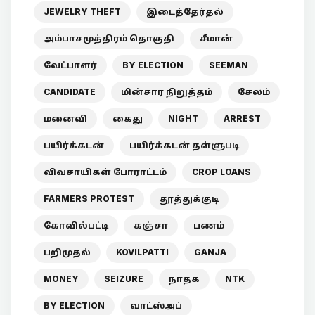
JEWELRY THEFT
இடைத்தேர்தல்
அம்பாசமுத்திரம் தொகுதி
சீமான்
வேட்பாளர்
BY ELECTION
SEEMAN
CANDIDATE
மின்சார நிறுத்தம்
சேலம்
மனைவி
கைது
NIGHT
ARREST
பயிர்க்கடன்
பயிர்க்கடன் தள்ளுபடி
விவசாயிகள் போராட்டம்
CROP LOANS
FARMERS PROTEST
தூத்துக்குடி
கோவில்பட்டி
கஞ்சா
பணம்
பறிமுதல்
KOVILPATTI
GANJA
MONEY
SEIZURE
நாதக
NTK
BY ELECTION
வாட்ஸ்அப்