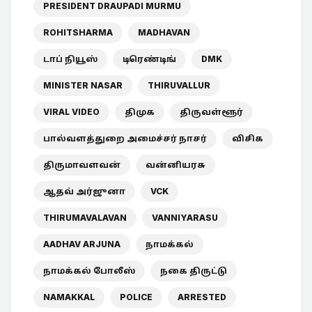
PRESIDENT DRAUPADI MURMU
ROHITSHARMA
MADHAVAN
டாப் நியூஸ்
டிரெண்டிங்
DMK
MINISTER NASAR
THIRUVALLUR
VIRAL VIDEO
திமுக
திருவள்ளூர்
பால்வளத்துறை அமைச்சர் நாசர்
விசிக
திருமாவளவன்
வன்னியரசு
ஆதவ் அர்ஜுனா
VCK
THIRUMAVALAVAN
VANNIYARASU
AADHAV ARJUNA
நாமக்கல்
நாமக்கல் போலீஸ்
நகை திருட்டு
NAMAKKAL
POLICE
ARRESTED