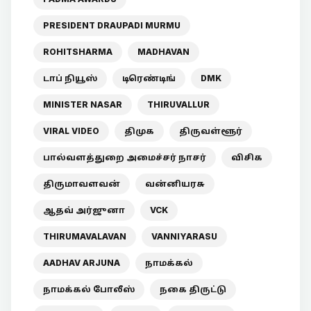
PRESIDENT DRAUPADI MURMU
ROHITSHARMA
MADHAVAN
டாப் நியூஸ்
டிரெண்டிங்
DMK
MINISTER NASAR
THIRUVALLUR
VIRAL VIDEO
திமுக
திருவள்ளூர்
பால்வளத்துறை அமைச்சர் நாசர்
விசிக
திருமாவளவன்
வன்னியரசு
ஆதவ் அர்ஜுனா
VCK
THIRUMAVALAVAN
VANNIYARASU
AADHAV ARJUNA
நாமக்கல்
நாமக்கல் போலீஸ்
நகை திருட்டு