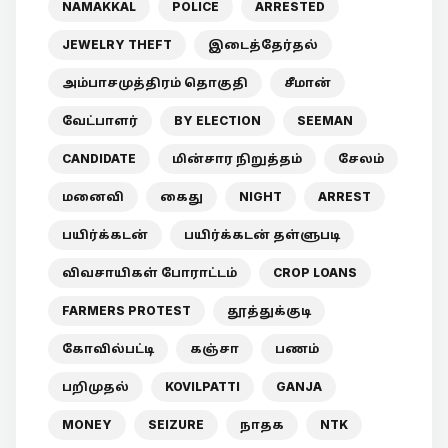
NAMAKKAL
POLICE
ARRESTED
JEWELRY THEFT
இடைத்தேர்தல்
அம்பாசமுத்திரம் தொகுதி
சீமான்
வேட்பாளர்
BY ELECTION
SEEMAN
CANDIDATE
மின்சார நிறுத்தம்
சேலம்
மனைவி
கைது
NIGHT
ARREST
பயிர்க்கடன்
பயிர்க்கடன் தள்ளுபடி
விவசாயிகள் போராட்டம்
CROP LOANS
FARMERS PROTEST
தூத்துக்குடி
கோவில்பட்டி
கஞ்சா
பணம்
பறிமுதல்
KOVILPATTI
GANJA
MONEY
SEIZURE
நாதக
NTK