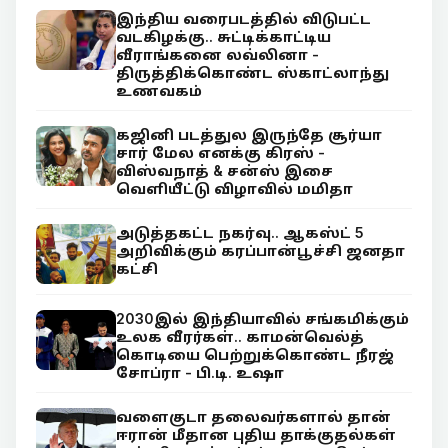
இந்திய வரைபடத்தில் விடுபட்ட
வடகிழக்கு.. சுட்டிக்காட்டிய
வீராங்கனை லவ்லினா -
திருத்திக்கொண்ட ஸ்காட்லாந்து
உணவகம்
கஜினி படத்துல இருந்தே சூர்யா
சார் மேல எனக்கு கிரஸ் -
விஸ்வநாத் & சன்ஸ் இசை
வெளியீட்டு விழாவில் மமிதா
அடுத்தகட்ட நகர்வு.. ஆகஸ்ட் 5
அறிவிக்கும் கரப்பான்பூச்சி ஜனதா
கட்சி
2030இல் இந்தியாவில் சங்கமிக்கும்
உலக வீரர்கள்.. காமன்வெல்த்
கொடியை பெற்றுக்கொண்ட நீரஜ்
சோப்ரா - பி.டி. உஷா
வளைகுடா தலைவர்களால் தான்
ஈரான் மீதான புதிய தாக்குதல்கள்