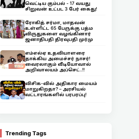
வெட்டிய கும்பல் - 17 வயது
சிறுவன் உட்பட 3 பேர் கைது!
ரோகித் சர்மா, மாதவன்
உள்ளிட்ட 65 பேருக்கு பத்ம
விருதுகளை வழங்கினார்
ஜனாதிபதி திரவுபதி முர்மு
எம்எல்ஏ உதவியாளரை
தாக்கிய அமைச்சர் நாசர்!
வைரலாகும் வீடியோவால்
அறிவாலயம் அப்செட்..!!
விசிக-வில் அதிகார மையம்
மாறுகிறதா? – அரசியல்
வட்டாரங்களில் பரபரப்பு!
Trending Tags