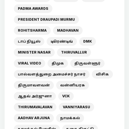
PADMA AWARDS
PRESIDENT DRAUPADI MURMU
ROHITSHARMA
MADHAVAN
டாப் நியூஸ்
டிரெண்டிங்
DMK
MINISTER NASAR
THIRUVALLUR
VIRAL VIDEO
திமுக
திருவள்ளூர்
பால்வளத்துறை அமைச்சர் நாசர்
விசிக
திருமாவளவன்
வன்னியரசு
ஆதவ் அர்ஜுனா
VCK
THIRUMAVALAVAN
VANNIYARASU
AADHAV ARJUNA
நாமக்கல்
நாமக்கல் போலீஸ்
நகை திருட்டு