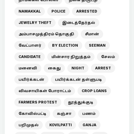
NAMAKKAL
POLICE
ARRESTED
JEWELRY THEFT
இடைத்தேர்தல்
அம்பாசமுத்திரம் தொகுதி
சீமான்
வேட்பாளர்
BY ELECTION
SEEMAN
CANDIDATE
மின்சார நிறுத்தம்
சேலம்
மனைவி
கைது
NIGHT
ARREST
பயிர்க்கடன்
பயிர்க்கடன் தள்ளுபடி
விவசாயிகள் போராட்டம்
CROP LOANS
FARMERS PROTEST
தூத்துக்குடி
கோவில்பட்டி
கஞ்சா
பணம்
பறிமுதல்
KOVILPATTI
GANJA