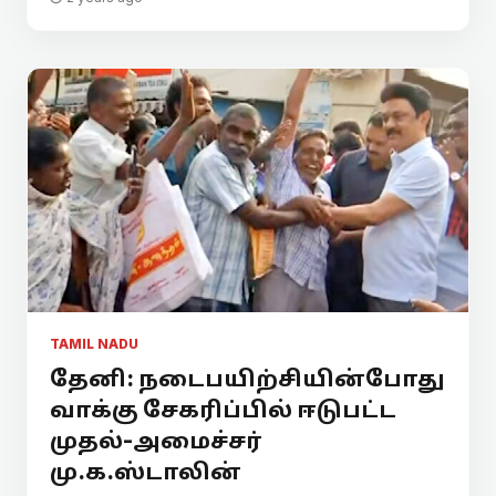
TAMIL NADU
தேனி: நடைபயிற்சியின்போது
வாக்கு சேகரிப்பில் ஈடுபட்ட
முதல்-அமைச்சர்
மு.க.ஸ்டாலின்