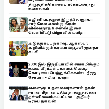
திருத்திக்கொண்ட ஸ்காட்லாந்து
உணவகம்
கஜினி படத்துல இருந்தே சூர்யா
சார் மேல எனக்கு கிரஸ் -
விஸ்வநாத் & சன்ஸ் இசை
வெளியீட்டு விழாவில் மமிதா
அடுத்தகட்ட நகர்வு.. ஆகஸ்ட் 5
அறிவிக்கும் கரப்பான்பூச்சி ஜனதா
கட்சி
2030இல் இந்தியாவில் சங்கமிக்கும்
உலக வீரர்கள்.. காமன்வெல்த்
கொடியை பெற்றுக்கொண்ட நீரஜ்
சோப்ரா - பி.டி. உஷா
வளைகுடா தலைவர்களால் தான்
ஈரான் மீதான புதிய தாக்குதல்கள்
தள்ளிவைக்கப்பட்டன - அதிபர்
டிரம்ப் தகவல்!