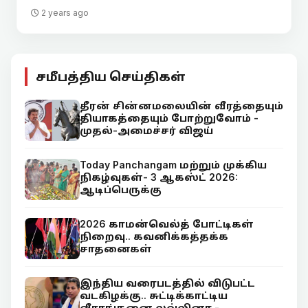
2 years ago
சமீபத்திய செய்திகள்
தீரன் சின்னமலையின் வீரத்தையும்
தியாகத்தையும் போற்றுவோம் -
முதல்-அமைச்சர் விஜய்
Today Panchangam மற்றும் முக்கிய
நிகழ்வுகள்- 3 ஆகஸ்ட் 2026:
ஆடிப்பெருக்கு
2026 காமன்வெல்த் போட்டிகள்
நிறைவு.. கவனிக்கத்தக்க
சாதனைகள்
இந்திய வரைபடத்தில் விடுபட்ட
வடகிழக்கு.. சுட்டிக்காட்டிய
வீராங்கனை லவ்லினா -