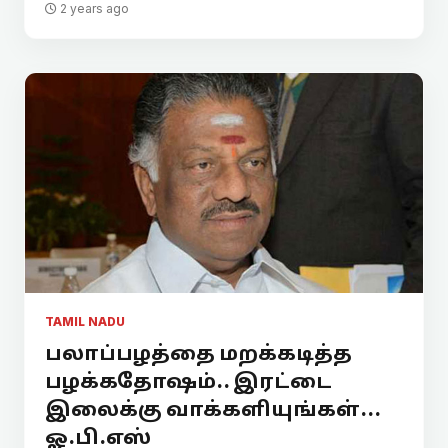
2 years ago
TAMIL NADU
பலாப்பழத்தை மறக்கடித்த
பழக்கதோஷம்.. இரட்டை
இலைக்கு வாக்களியுங்கள்...
ஓ.பி.எஸ்