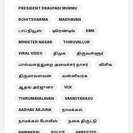
PRESIDENT DRAUPADI MURMU
ROHITSHARMA
MADHAVAN
டாப் நியூஸ்
டிரெண்டிங்
DMK
MINISTER NASAR
THIRUVALLUR
VIRAL VIDEO
திமுக
திருவள்ளூர்
பால்வளத்துறை அமைச்சர் நாசர்
விசிக
திருமாவளவன்
வன்னியரசு
ஆதவ் அர்ஜுனா
VCK
THIRUMAVALAVAN
VANNIYARASU
AADHAV ARJUNA
நாமக்கல்
நாமக்கல் போலீஸ்
நகை திருட்டு
NAMAKKAL
POLICE
ARRESTED