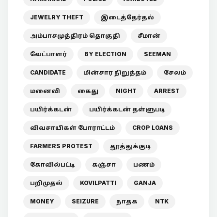
JEWELRY THEFT
இடைத்தேர்தல்
அம்பாசமுத்திரம் தொகுதி
சீமான்
வேட்பாளர்
BY ELECTION
SEEMAN
CANDIDATE
மின்சார நிறுத்தம்
சேலம்
மனைவி
கைது
NIGHT
ARREST
பயிர்க்கடன்
பயிர்க்கடன் தள்ளுபடி
விவசாயிகள் போராட்டம்
CROP LOANS
FARMERS PROTEST
தூத்துக்குடி
கோவில்பட்டி
கஞ்சா
பணம்
பறிமுதல்
KOVILPATTI
GANJA
MONEY
SEIZURE
நாதக
NTK