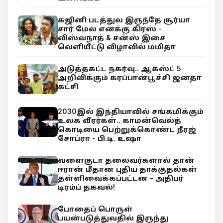
கஜினி படத்துல இருந்தே சூர்யா
சார் மேல எனக்கு கிரஸ் -
விஸ்வநாத் & சன்ஸ் இசை
வெளியீட்டு விழாவில் மமிதா
அடுத்தகட்ட நகர்வு.. ஆகஸ்ட் 5
அறிவிக்கும் கரப்பான்பூச்சி ஜனதா
கட்சி
2030இல் இந்தியாவில் சங்கமிக்கும்
உலக வீரர்கள்.. காமன்வெல்த்
கொடியை பெற்றுக்கொண்ட நீரஜ்
சோப்ரா - பி.டி. உஷா
வளைகுடா தலைவர்களால் தான்
ஈரான் மீதான புதிய தாக்குதல்கள்
தள்ளிவைக்கப்பட்டன - அதிபர்
டிரம்ப் தகவல்!
போதைப் பொருள்
பயன்படுத்துவதில் இருந்து