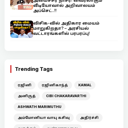
அமைச்சர் நாசர்! வைரலாகும்
வீடியோவால் அறிவாலயம்
அப்செட்..!!
விசிக-வில் அதிகார மையம்
மாறுகிறதா? – அரசியல்
வட்டாரங்களில் பரபரப்பு!
Trending Tags
ரஜினி
ரஜினிகாந்த்
KAMAL
அனிருத்
CIBI CHAKARAVARTHI
ASHWATH MARIMUTHU
அம்மோனியா வாயு கசிவு
அதிர்ச்சி