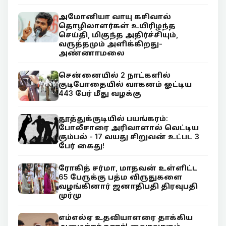
அமோனியா வாயு கசிவால்
தொழிலாளர்கள் உயிரிழந்த
செய்தி, மிகுந்த அதிர்ச்சியும்,
வருத்தமும் அளிக்கிறது-
அண்ணாமலை
சென்னையில் 2 நாட்களில்
குடிபோதையில் வாகனம் ஓட்டிய
443 பேர் மீது வழக்கு
தூத்துக்குடியில் பயங்கரம்:
போலீசாரை அரிவாளால் வெட்டிய
கும்பல் - 17 வயது சிறுவன் உட்பட 3
பேர் கைது!
ரோகித் சர்மா, மாதவன் உள்ளிட்ட
65 பேருக்கு பத்ம விருதுகளை
வழங்கினார் ஜனாதிபதி திரவுபதி
முர்மு
எம்எல்ஏ உதவியாளரை தாக்கிய