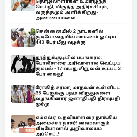
தொழிலாளர்கள் உயிரிழந்த
செய்தி, மிகுந்த அதிர்ச்சியும்,
வருத்தமும் அளிக்கிறது-
அண்ணாமலை
சென்னையில் 2 நாட்களில்
குடிபோதையில் வாகனம் ஓட்டிய
443 பேர் மீது வழக்கு
தூத்துக்குடியில் பயங்கரம்:
போலீசாரை அரிவாளால் வெட்டிய
கும்பல் - 17 வயது சிறுவன் உட்பட 3
பேர் கைது!
ரோகித் சர்மா, மாதவன் உள்ளிட்ட
65 பேருக்கு பத்ம விருதுகளை
வழங்கினார் ஜனாதிபதி திரவுபதி
முர்மு
எம்எல்ஏ உதவியாளரை தாக்கிய
அமைச்சர் நாசர்! வைரலாகும்
வீடியோவால் அறிவாலயம்
அப்செட்..!!