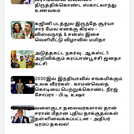
திருத்திக்கொண்ட ஸ்காட்லாந்து
உணவகம்
கஜினி படத்துல இருந்தே சூர்யா
சார் மேல எனக்கு கிரஸ் -
விஸ்வநாத் & சன்ஸ் இசை
வெளியீட்டு விழாவில் மமிதா
அடுத்தகட்ட நகர்வு.. ஆகஸ்ட் 5
அறிவிக்கும் கரப்பான்பூச்சி ஜனதா
கட்சி
2030இல் இந்தியாவில் சங்கமிக்கும்
உலக வீரர்கள்.. காமன்வெல்த்
கொடியை பெற்றுக்கொண்ட நீரஜ்
சோப்ரா - பி.டி. உஷா
வளைகுடா தலைவர்களால் தான்
ஈரான் மீதான புதிய தாக்குதல்கள்
தள்ளிவைக்கப்பட்டன - அதிபர்
டிரம்ப் தகவல்!