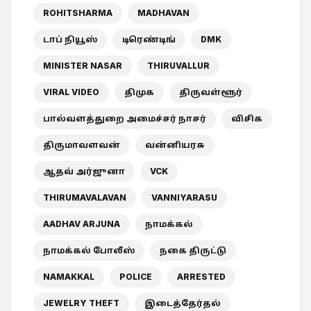
ROHITSHARMA
MADHAVAN
டாப் நியூஸ்
டிரெண்டிங்
DMK
MINISTER NASAR
THIRUVALLUR
VIRAL VIDEO
திமுக
திருவள்ளூர்
பால்வளத்துறை அமைச்சர் நாசர்
விசிக
திருமாவளவன்
வன்னியரசு
ஆதவ் அர்ஜுனா
VCK
THIRUMAVALAVAN
VANNIYARASU
AADHAV ARJUNA
நாமக்கல்
நாமக்கல் போலீஸ்
நகை திருட்டு
NAMAKKAL
POLICE
ARRESTED
JEWELRY THEFT
இடைத்தேர்தல்