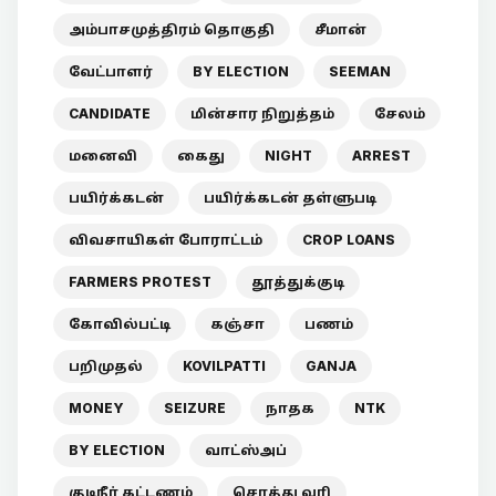
அம்பாசமுத்திரம் தொகுதி
சீமான்
வேட்பாளர்
BY ELECTION
SEEMAN
CANDIDATE
மின்சார நிறுத்தம்
சேலம்
மனைவி
கைது
NIGHT
ARREST
பயிர்க்கடன்
பயிர்க்கடன் தள்ளுபடி
விவசாயிகள் போராட்டம்
CROP LOANS
FARMERS PROTEST
தூத்துக்குடி
கோவில்பட்டி
கஞ்சா
பணம்
பறிமுதல்
KOVILPATTI
GANJA
MONEY
SEIZURE
நாதக
NTK
BY ELECTION
வாட்ஸ்அப்
குடிநீர் கட்டணம்
சொத்து வரி