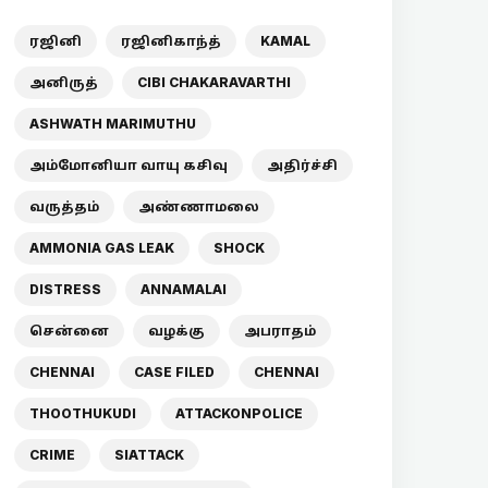
ரஜினி
ரஜினிகாந்த்
KAMAL
அனிருத்
CIBI CHAKARAVARTHI
ASHWATH MARIMUTHU
அம்மோனியா வாயு கசிவு
அதிர்ச்சி
வருத்தம்
அண்ணாமலை
AMMONIA GAS LEAK
SHOCK
DISTRESS
ANNAMALAI
சென்னை
வழக்கு
அபராதம்
CHENNAI
CASE FILED
CHENNAI
THOOTHUKUDI
ATTACKONPOLICE
CRIME
SIATTACK