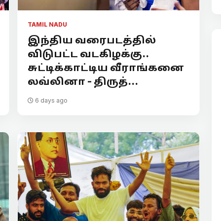
TAMIL NADU
இந்திய வரைபடத்தில்
விடுபட்ட வடகிழக்கு..
சுட்டிக்காட்டிய வீராங்கனை
லவ்லினா - திருத்...
6 days ago