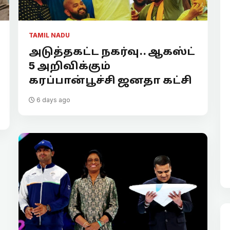
TAMIL NADU
அடுத்தகட்ட நகர்வு.. ஆகஸ்ட்
5 அறிவிக்கும்
கரப்பான்பூச்சி ஜனதா கட்சி
6 days ago