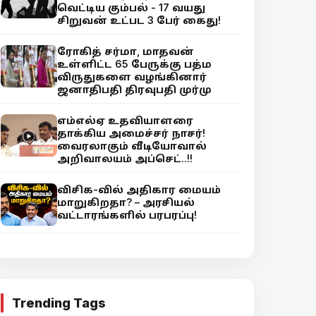
வெட்டிய கும்பல் - 17 வயது
சிறுவன் உட்பட 3 பேர் கைது!
ரோகித் சர்மா, மாதவன்
உள்ளிட்ட 65 பேருக்கு பத்ம
விருதுகளை வழங்கினார்
ஜனாதிபதி திரவுபதி முர்மு
எம்எல்ஏ உதவியாளரை
தாக்கிய அமைச்சர் நாசர்!
வைரலாகும் வீடியோவால்
அறிவாலயம் அப்செட்..!!
விசிக-வில் அதிகார மையம்
மாறுகிறதா? – அரசியல்
வட்டாரங்களில் பரபரப்பு!
Trending Tags