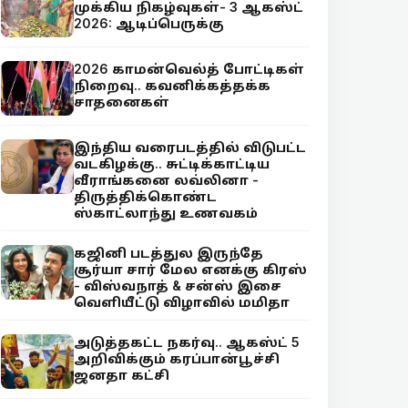
முக்கிய நிகழ்வுகள்- 3 ஆகஸ்ட்
2026: ஆடிப்பெருக்கு
2026 காமன்வெல்த் போட்டிகள்
நிறைவு.. கவனிக்கத்தக்க
சாதனைகள்
இந்திய வரைபடத்தில் விடுபட்ட
வடகிழக்கு.. சுட்டிக்காட்டிய
வீராங்கனை லவ்லினா -
திருத்திக்கொண்ட
ஸ்காட்லாந்து உணவகம்
கஜினி படத்துல இருந்தே
சூர்யா சார் மேல எனக்கு கிரஸ்
- விஸ்வநாத் & சன்ஸ் இசை
வெளியீட்டு விழாவில் மமிதா
அடுத்தகட்ட நகர்வு.. ஆகஸ்ட் 5
அறிவிக்கும் கரப்பான்பூச்சி
ஜனதா கட்சி