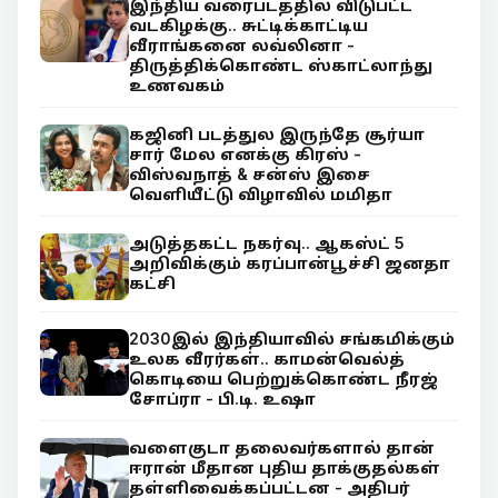
இந்திய வரைபடத்தில் விடுபட்ட
வடகிழக்கு.. சுட்டிக்காட்டிய
வீராங்கனை லவ்லினா -
திருத்திக்கொண்ட ஸ்காட்லாந்து
உணவகம்
கஜினி படத்துல இருந்தே சூர்யா
சார் மேல எனக்கு கிரஸ் -
விஸ்வநாத் & சன்ஸ் இசை
வெளியீட்டு விழாவில் மமிதா
அடுத்தகட்ட நகர்வு.. ஆகஸ்ட் 5
அறிவிக்கும் கரப்பான்பூச்சி ஜனதா
கட்சி
2030இல் இந்தியாவில் சங்கமிக்கும்
உலக வீரர்கள்.. காமன்வெல்த்
கொடியை பெற்றுக்கொண்ட நீரஜ்
சோப்ரா - பி.டி. உஷா
வளைகுடா தலைவர்களால் தான்
ஈரான் மீதான புதிய தாக்குதல்கள்
தள்ளிவைக்கப்பட்டன - அதிபர்