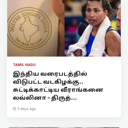
TAMIL NADU
இந்திய வரைபடத்தில்
விடுபட்ட வடகிழக்கு..
சுட்டிக்காட்டிய வீராங்கனை
லவ்லினா - திருத்...
3 days ago