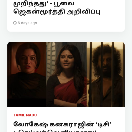
முறிந்தது’ - பூவை
ஜெகன்மூர்த்தி அறிவிப்பு
6 days ago
TAMIL NADU
லோகேஷ் கனகராஜின் ‘டிசி’