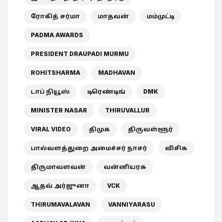
ரோகித் சர்மா
மாதவன்
மம்முட்டி
PADMA AWARDS
PRESIDENT DRAUPADI MURMU
ROHITSHARMA
MADHAVAN
டாப் நியூஸ்
டிரெண்டிங்
DMK
MINISTER NASAR
THIRUVALLUR
VIRAL VIDEO
திமுக
திருவள்ளூர்
பால்வளத்துறை அமைச்சர் நாசர்
விசிக
திருமாவளவன்
வன்னியரசு
ஆதவ் அர்ஜுனா
VCK
THIRUMAVALAVAN
VANNIYARASU