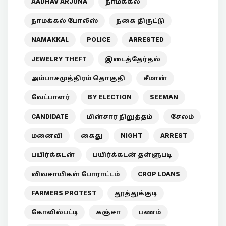
AADHAV ARJUNA
நாமக்கல்
நாமக்கல் போலீஸ்
நகை திருட்டு
NAMAKKAL
POLICE
ARRESTED
JEWELRY THEFT
இடைத்தேர்தல்
அம்பாசமுத்திரம் தொகுதி
சீமான்
வேட்பாளர்
BY ELECTION
SEEMAN
CANDIDATE
மின்சார நிறுத்தம்
சேலம்
மனைவி
கைது
NIGHT
ARREST
பயிர்க்கடன்
பயிர்க்கடன் தள்ளுபடி
விவசாயிகள் போராட்டம்
CROP LOANS
FARMERS PROTEST
தூத்துக்குடி
கோவில்பட்டி
கஞ்சா
பணம்