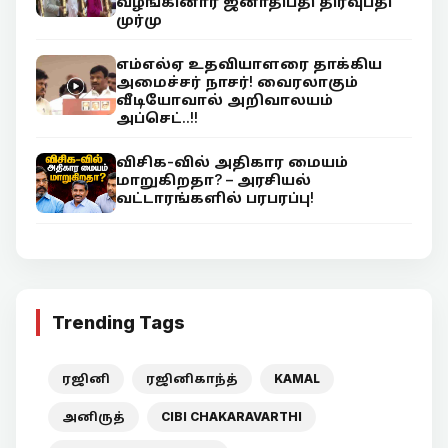
வழங்கினார் ஜனாதிபதி திரவுபதி
முர்மு
எம்எல்ஏ உதவியாளரை தாக்கிய
அமைச்சர் நாசர்! வைரலாகும்
வீடியோவால் அறிவாலயம்
அப்செட்..!!
விசிக-வில் அதிகார மையம்
மாறுகிறதா? – அரசியல்
வட்டாரங்களில் பரபரப்பு!
Trending Tags
ரஜினி
ரஜினிகாந்த்
KAMAL
அனிருத்
CIBI CHAKARAVARTHI