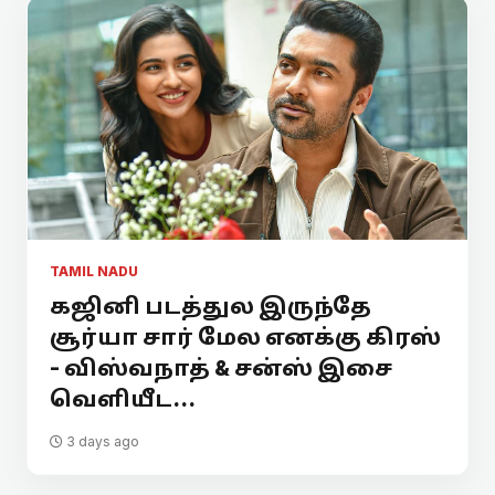
TAMIL NADU
கஜினி படத்துல இருந்தே
சூர்யா சார் மேல எனக்கு கிரஸ்
- விஸ்வநாத் & சன்ஸ் இசை
வெளியீட...
3 days ago