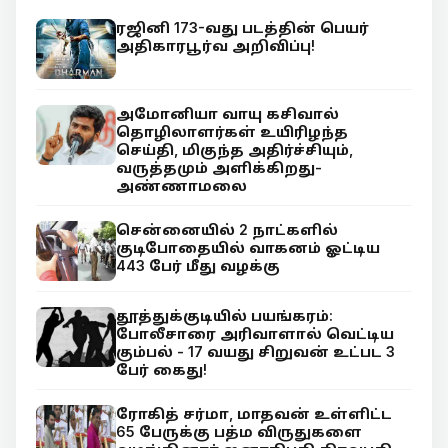
ரஜினி 173-வது படத்தின் பெயர்
அதிகாரபூர்வ அறிவிப்பு!
அமோனியா வாயு கசிவால்
தொழிலாளர்கள் உயிரிழந்த
செய்தி, மிகுந்த அதிர்ச்சியும்,
வருத்தமும் அளிக்கிறது-
அண்ணாமலை
சென்னையில் 2 நாட்களில்
குடிபோதையில் வாகனம் ஓட்டிய
443 பேர் மீது வழக்கு
தூத்துக்குடியில் பயங்கரம்:
போலீசாரை அரிவாளால் வெட்டிய
கும்பல் - 17 வயது சிறுவன் உட்பட 3
பேர் கைது!
ரோகித் சர்மா, மாதவன் உள்ளிட்ட
65 பேருக்கு பத்ம விருதுகளை