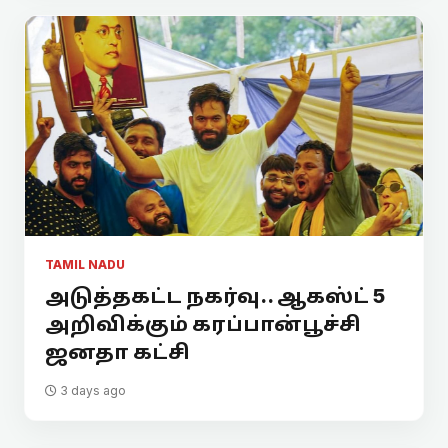
TAMIL NADU
அடுத்தகட்ட நகர்வு.. ஆகஸ்ட் 5
அறிவிக்கும் கரப்பான்பூச்சி
ஜனதா கட்சி
3 days ago