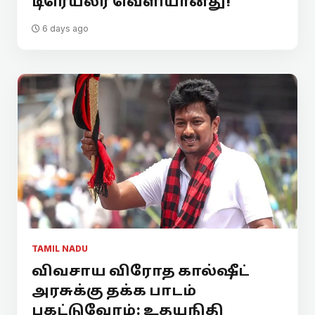
டிரெய்லர் வெளியானது!
6 days ago
TAMIL NADU
விவசாய விரோத கால்ஷீட்
அரசுக்கு தக்க பாடம்
புகட்டுவோம்: உதயநிதி