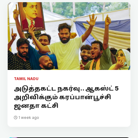
TAMIL NADU
அடுத்தகட்ட நகர்வு.. ஆகஸ்ட் 5
அறிவிக்கும் கரப்பான்பூச்சி
ஜனதா கட்சி
1 week ago