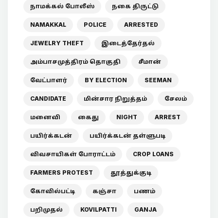
நாமக்கல் போலீஸ்
நகை திருட்டு
NAMAKKAL
POLICE
ARRESTED
JEWELRY THEFT
இடைத்தேர்தல்
அம்பாசமுத்திரம் தொகுதி
சீமான்
வேட்பாளர்
BY ELECTION
SEEMAN
CANDIDATE
மின்சார நிறுத்தம்
சேலம்
மனைவி
கைது
NIGHT
ARREST
பயிர்க்கடன்
பயிர்க்கடன் தள்ளுபடி
விவசாயிகள் போராட்டம்
CROP LOANS
FARMERS PROTEST
தூத்துக்குடி
கோவில்பட்டி
கஞ்சா
பணம்
பறிமுதல்
KOVILPATTI
GANJA