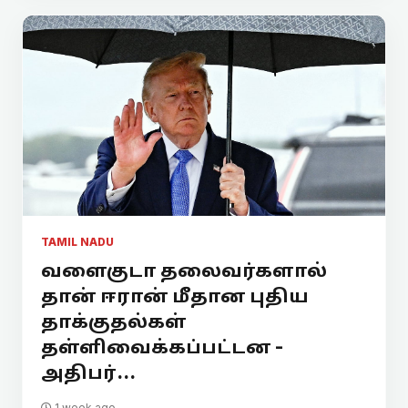
TAMIL NADU
வளைகுடா தலைவர்களால்
தான் ஈரான் மீதான புதிய
தாக்குதல்கள்
தள்ளிவைக்கப்பட்டன -
அதிபர்...
1 week ago