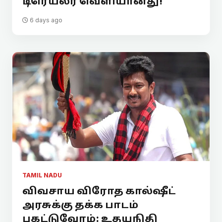
டிரெய்லர் வெளியானது!
6 days ago
TAMIL NADU
விவசாய விரோத கால்ஷீட்
அரசுக்கு தக்க பாடம்
புகட்டுவோம்: உதயநிதி