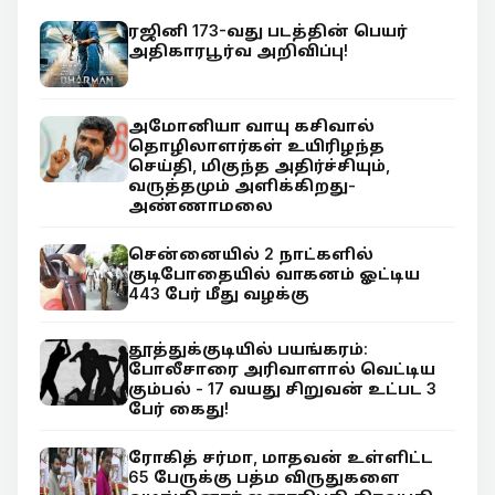
ரஜினி 173-வது படத்தின் பெயர்
அதிகாரபூர்வ அறிவிப்பு!
அமோனியா வாயு கசிவால்
தொழிலாளர்கள் உயிரிழந்த
செய்தி, மிகுந்த அதிர்ச்சியும்,
வருத்தமும் அளிக்கிறது-
அண்ணாமலை
சென்னையில் 2 நாட்களில்
குடிபோதையில் வாகனம் ஓட்டிய
443 பேர் மீது வழக்கு
தூத்துக்குடியில் பயங்கரம்:
போலீசாரை அரிவாளால் வெட்டிய
கும்பல் - 17 வயது சிறுவன் உட்பட 3
பேர் கைது!
ரோகித் சர்மா, மாதவன் உள்ளிட்ட
65 பேருக்கு பத்ம விருதுகளை