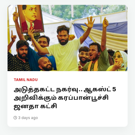
TAMIL NADU
அடுத்தகட்ட நகர்வு.. ஆகஸ்ட் 5
அறிவிக்கும் கரப்பான்பூச்சி
ஜனதா கட்சி
3 days ago