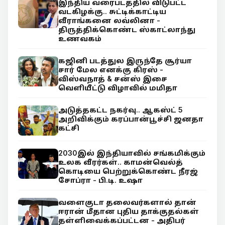
இந்திய வரைபடத்தில் விடுபட்ட
வடகிழக்கு.. சுட்டிக்காட்டிய
வீராங்கனை லவ்லினா -
திருத்திக்கொண்ட ஸ்காட்லாந்து
உணவகம்
கஜினி படத்துல இருந்தே சூர்யா
சார் மேல எனக்கு கிரஸ் -
விஸ்வநாத் & சன்ஸ் இசை
வெளியீட்டு விழாவில் மமிதா
அடுத்தகட்ட நகர்வு.. ஆகஸ்ட் 5
அறிவிக்கும் கரப்பான்பூச்சி ஜனதா
கட்சி
2030இல் இந்தியாவில் சங்கமிக்கும்
உலக வீரர்கள்.. காமன்வெல்த்
கொடியை பெற்றுக்கொண்ட நீரஜ்
சோப்ரா - பி.டி. உஷா
வளைகுடா தலைவர்களால் தான்
ஈரான் மீதான புதிய தாக்குதல்கள்
தள்ளிவைக்கப்பட்டன - அதிபர்