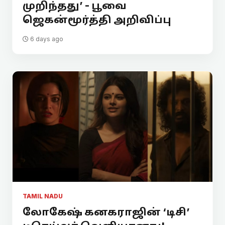
முறிந்தது’ - பூவை
ஜெகன்மூர்த்தி அறிவிப்பு
6 days ago
TAMIL NADU
லோகேஷ் கனகராஜின் ‘டிசி’