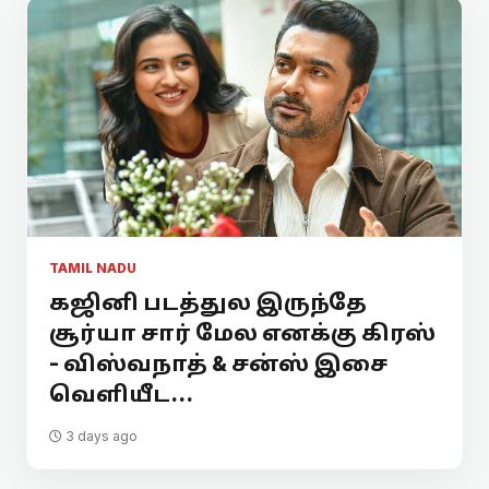
TAMIL NADU
கஜினி படத்துல இருந்தே
சூர்யா சார் மேல எனக்கு கிரஸ்
- விஸ்வநாத் & சன்ஸ் இசை
வெளியீட...
3 days ago