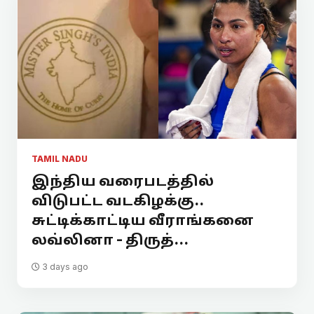
TAMIL NADU
இந்திய வரைபடத்தில்
விடுபட்ட வடகிழக்கு..
சுட்டிக்காட்டிய வீராங்கனை
லவ்லினா - திருத்...
3 days ago