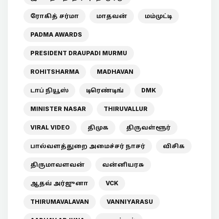
ரோகித் சர்மா
மாதவன்
மம்முட்டி
PADMA AWARDS
PRESIDENT DRAUPADI MURMU
ROHITSHARMA
MADHAVAN
டாப் நியூஸ்
டிரெண்டிங்
DMK
MINISTER NASAR
THIRUVALLUR
VIRAL VIDEO
திமுக
திருவள்ளூர்
பால்வளத்துறை அமைச்சர் நாசர்
விசிக
திருமாவளவன்
வன்னியரசு
ஆதவ் அர்ஜுனா
VCK
THIRUMAVALAVAN
VANNIYARASU