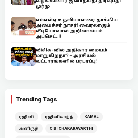
வழங்கினார் ஜனாதிபதி திரவுபதி
முர்மு
எம்எல்ஏ உதவியாளரை தாக்கிய
அமைச்சர் நாசர்! வைரலாகும்
வீடியோவால் அறிவாலயம்
அப்செட்..!!
விசிக-வில் அதிகார மையம்
மாறுகிறதா? – அரசியல்
வட்டாரங்களில் பரபரப்பு!
Trending Tags
ரஜினி
ரஜினிகாந்த்
KAMAL
அனிருத்
CIBI CHAKARAVARTHI