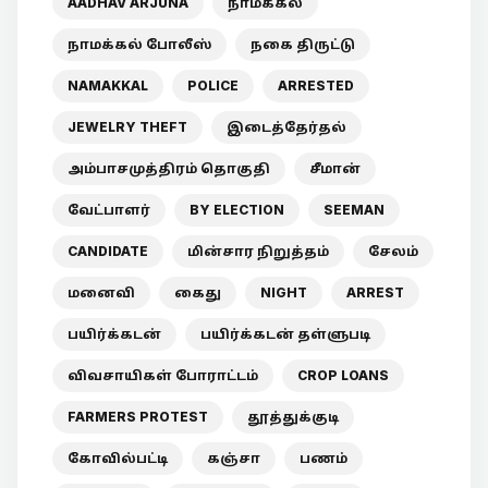
AADHAV ARJUNA
நாமக்கல்
நாமக்கல் போலீஸ்
நகை திருட்டு
NAMAKKAL
POLICE
ARRESTED
JEWELRY THEFT
இடைத்தேர்தல்
அம்பாசமுத்திரம் தொகுதி
சீமான்
வேட்பாளர்
BY ELECTION
SEEMAN
CANDIDATE
மின்சார நிறுத்தம்
சேலம்
மனைவி
கைது
NIGHT
ARREST
பயிர்க்கடன்
பயிர்க்கடன் தள்ளுபடி
விவசாயிகள் போராட்டம்
CROP LOANS
FARMERS PROTEST
தூத்துக்குடி
கோவில்பட்டி
கஞ்சா
பணம்