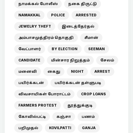
நாமக்கல் போலீஸ்
நகை திருட்டு
NAMAKKAL
POLICE
ARRESTED
JEWELRY THEFT
இடைத்தேர்தல்
அம்பாசமுத்திரம் தொகுதி
சீமான்
வேட்பாளர்
BY ELECTION
SEEMAN
CANDIDATE
மின்சார நிறுத்தம்
சேலம்
மனைவி
கைது
NIGHT
ARREST
பயிர்க்கடன்
பயிர்க்கடன் தள்ளுபடி
விவசாயிகள் போராட்டம்
CROP LOANS
FARMERS PROTEST
தூத்துக்குடி
கோவில்பட்டி
கஞ்சா
பணம்
பறிமுதல்
KOVILPATTI
GANJA