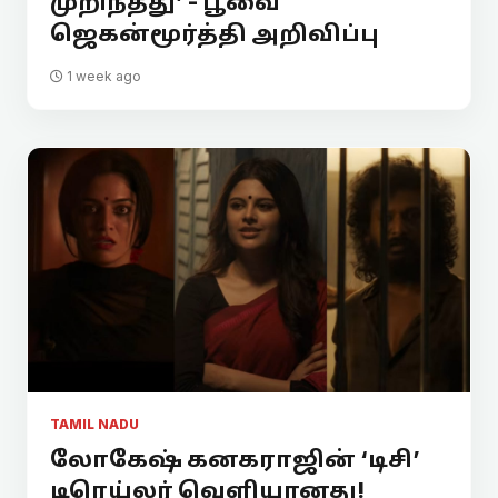
முறிந்தது’ - பூவை
ஜெகன்மூர்த்தி அறிவிப்பு
1 week ago
TAMIL NADU
லோகேஷ் கனகராஜின் ‘டிசி’
டிரெய்லர் வெளியானது!