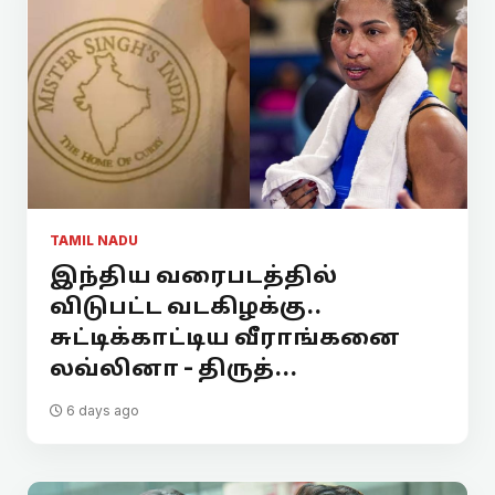
TAMIL NADU
இந்திய வரைபடத்தில்
விடுபட்ட வடகிழக்கு..
சுட்டிக்காட்டிய வீராங்கனை
லவ்லினா - திருத்...
6 days ago