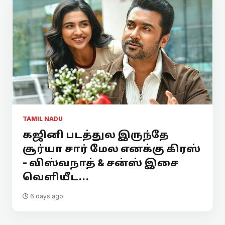
TAMIL NADU
கஜினி படத்துல இருந்தே
சூர்யா சார் மேல எனக்கு கிரஸ்
- விஸ்வநாத் & சன்ஸ் இசை
வெளியீட...
6 days ago