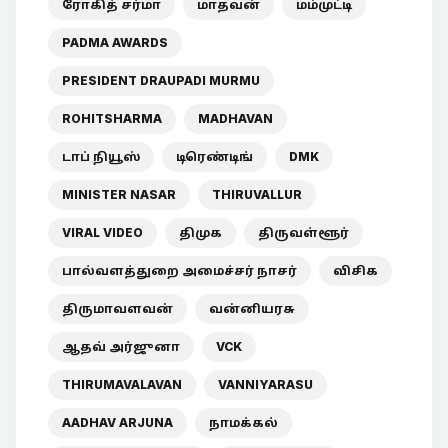
ரோகித் சர்மா
மாதவன்
மம்முட்டி
PADMA AWARDS
PRESIDENT DRAUPADI MURMU
ROHITSHARMA
MADHAVAN
டாப் நியூஸ்
டிரெண்டிங்
DMK
MINISTER NASAR
THIRUVALLUR
VIRAL VIDEO
திமுக
திருவள்ளூர்
பால்வளத்துறை அமைச்சர் நாசர்
விசிக
திருமாவளவன்
வன்னியரசு
ஆதவ் அர்ஜுனா
VCK
THIRUMAVALAVAN
VANNIYARASU
AADHAV ARJUNA
நாமக்கல்