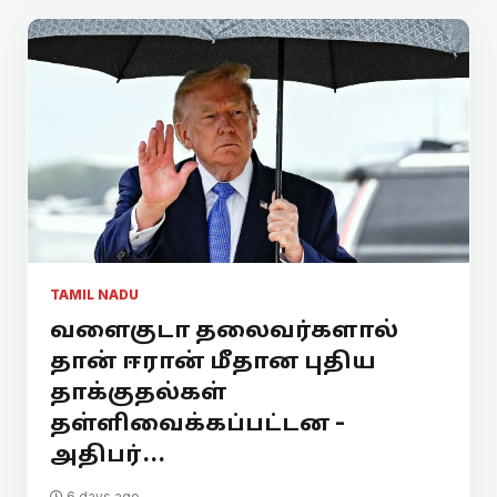
TAMIL NADU
வளைகுடா தலைவர்களால்
தான் ஈரான் மீதான புதிய
தாக்குதல்கள்
தள்ளிவைக்கப்பட்டன -
அதிபர்...
6 days ago