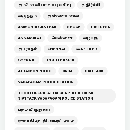
அம்மோனியா வாயு கசிவு
அதிர்ச்சி
வருத்தம்
அண்ணாமலை
AMMONIA GAS LEAK
SHOCK
DISTRESS
ANNAMALAI
சென்னை
வழக்கு
அபராதம்
CHENNAI
CASE FILED
CHENNAI
THOOTHUKUDI
ATTACKONPOLICE
CRIME
SIATTACK
VADAPAGAM POLICE STATION
THOOTHUKUDI ATTACKONPOLICE CRIME
SIATTACK VADAPAGAM POLICE STATION
பத்ம விருதுகள்
ஜனாதிபதி திரவுபதி முர்மு