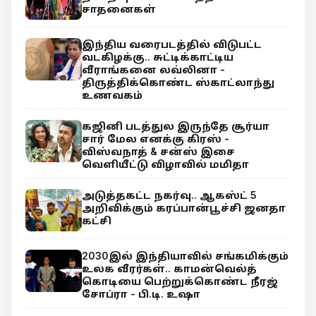
சாதனைகள்
இந்திய வரைபடத்தில் விடுபட்ட
வடகிழக்கு.. சுட்டிக்காட்டிய
வீராங்கனை லவ்லினா -
திருத்திக்கொண்ட ஸ்காட்லாந்து
உணவகம்
கஜினி படத்துல இருந்தே சூர்யா
சார் மேல எனக்கு கிரஸ் -
விஸ்வநாத் & சன்ஸ் இசை
வெளியீட்டு விழாவில் மமிதா
அடுத்தகட்ட நகர்வு.. ஆகஸ்ட் 5
அறிவிக்கும் கரப்பான்பூச்சி ஜனதா
கட்சி
2030இல் இந்தியாவில் சங்கமிக்கும்
உலக வீரர்கள்.. காமன்வெல்த்
கொடியை பெற்றுக்கொண்ட நீரஜ்
சோப்ரா - பி.டி. உஷா