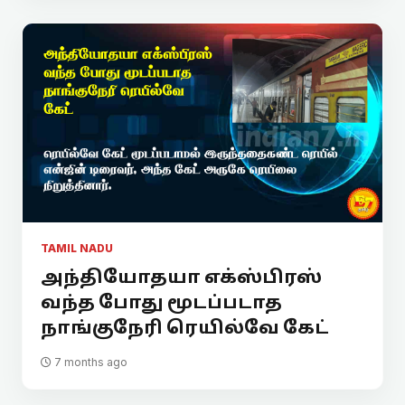
TAMIL NADU
அந்தியோதயா எக்ஸ்பிரஸ்
வந்த போது மூடப்படாத
நாங்குநேரி ரெயில்வே கேட்
7 months ago