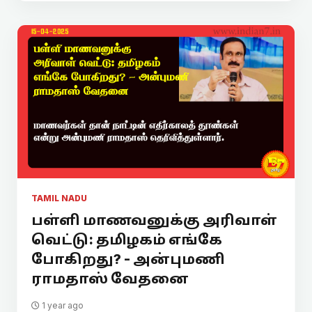
TAMIL NADU
பள்ளி மாணவனுக்கு அரிவாள்
வெட்டு: தமிழகம் எங்கே
போகிறது? - அன்புமணி
ராமதாஸ் வேதனை
1 year ago