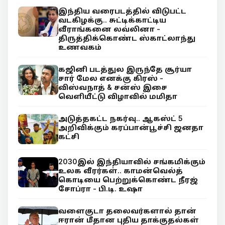
இந்திய வரைபடத்தில் விடுபட்ட
வடகிழக்கு.. சுட்டிக்காட்டிய
வீராங்கனை லவ்லினா -
திருத்திக்கொண்ட ஸ்காட்லாந்து
உணவகம்
கஜினி படத்துல இருந்தே சூர்யா
சார் மேல எனக்கு கிரஸ் -
விஸ்வநாத் & சன்ஸ் இசை
வெளியீட்டு விழாவில் மமிதா
அடுத்தகட்ட நகர்வு.. ஆகஸ்ட் 5
அறிவிக்கும் கரப்பான்பூச்சி ஜனதா
கட்சி
2030இல் இந்தியாவில் சங்கமிக்கும்
உலக வீரர்கள்.. காமன்வெல்த்
கொடியை பெற்றுக்கொண்ட நீரஜ்
சோப்ரா - பி.டி. உஷா
வளைகுடா தலைவர்களால் தான்
ஈரான் மீதான புதிய தாக்குதல்கள்