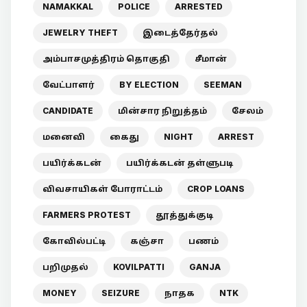
NAMAKKAL
POLICE
ARRESTED
JEWELRY THEFT
இடைத்தேர்தல்
அம்பாசமுத்திரம் தொகுதி
சீமான்
வேட்பாளர்
BY ELECTION
SEEMAN
CANDIDATE
மின்சார நிறுத்தம்
சேலம்
மனைவி
கைது
NIGHT
ARREST
பயிர்க்கடன்
பயிர்க்கடன் தள்ளுபடி
விவசாயிகள் போராட்டம்
CROP LOANS
FARMERS PROTEST
தூத்துக்குடி
கோவில்பட்டி
கஞ்சா
பணம்
பறிமுதல்
KOVILPATTI
GANJA
MONEY
SEIZURE
நாதக
NTK