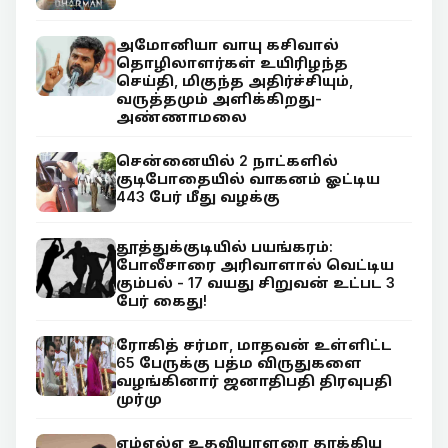
அமோனியா வாயு கசிவால்
தொழிலாளர்கள் உயிரிழந்த
செய்தி, மிகுந்த அதிர்ச்சியும்,
வருத்தமும் அளிக்கிறது-
அண்ணாமலை
சென்னையில் 2 நாட்களில்
குடிபோதையில் வாகனம் ஓட்டிய
443 பேர் மீது வழக்கு
தூத்துக்குடியில் பயங்கரம்:
போலீசாரை அரிவாளால் வெட்டிய
கும்பல் - 17 வயது சிறுவன் உட்பட 3
பேர் கைது!
ரோகித் சர்மா, மாதவன் உள்ளிட்ட
65 பேருக்கு பத்ம விருதுகளை
வழங்கினார் ஜனாதிபதி திரவுபதி
முர்மு
எம்எல்ஏ உதவியாளரை தாக்கிய