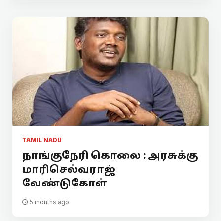
TAMIL NADU
நாங்குநேரி கொலை : அரசுக்கு
மாரிசெல்வராஜ்
வேண்டுகோள்
5 months ago