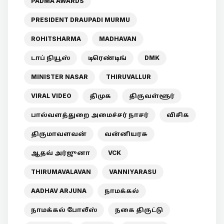
PADMA AWARDS
PRESIDENT DRAUPADI MURMU
ROHITSHARMA
MADHAVAN
டாப் நியூஸ்
டிரெண்டிங்
DMK
MINISTER NASAR
THIRUVALLUR
VIRAL VIDEO
திமுக
திருவள்ளூர்
பால்வளத்துறை அமைச்சர் நாசர்
விசிக
திருமாவளவன்
வன்னியரசு
ஆதவ் அர்ஜுனா
VCK
THIRUMAVALAVAN
VANNIYARASU
AADHAV ARJUNA
நாமக்கல்
நாமக்கல் போலீஸ்
நகை திருட்டு