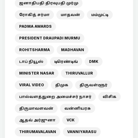
ஜனாதிபதி திரவுபதி முர்மு
ரோகித் சர்மா
மாதவன்
மம்முட்டி
PADMA AWARDS
PRESIDENT DRAUPADI MURMU
ROHITSHARMA
MADHAVAN
டாப் நியூஸ்
டிரெண்டிங்
DMK
MINISTER NASAR
THIRUVALLUR
VIRAL VIDEO
திமுக
திருவள்ளூர்
பால்வளத்துறை அமைச்சர் நாசர்
விசிக
திருமாவளவன்
வன்னியரசு
ஆதவ் அர்ஜுனா
VCK
THIRUMAVALAVAN
VANNIYARASU