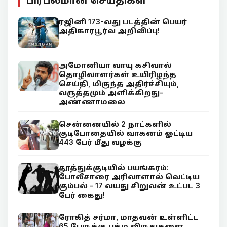
பிரபலமான செய்திகள்
ரஜினி 173-வது படத்தின் பெயர்
அதிகாரபூர்வ அறிவிப்பு!
அமோனியா வாயு கசிவால்
தொழிலாளர்கள் உயிரிழந்த
செய்தி, மிகுந்த அதிர்ச்சியும்,
வருத்தமும் அளிக்கிறது-
அண்ணாமலை
சென்னையில் 2 நாட்களில்
குடிபோதையில் வாகனம் ஓட்டிய
443 பேர் மீது வழக்கு
தூத்துக்குடியில் பயங்கரம்:
போலீசாரை அரிவாளால் வெட்டிய
கும்பல் - 17 வயது சிறுவன் உட்பட 3
பேர் கைது!
ரோகித் சர்மா, மாதவன் உள்ளிட்ட
65 பேருக்கு பத்ம விருதுகளை