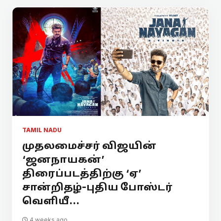
TAMIL NADU
முதலமைச்சர் விஜயின்
‘ஜனநாயகன்’
திரைப்படத்திற்கு ‘ஏ’
சான்றிதழ்-புதிய போஸ்டர்
வெளியீ...
4 weeks ago