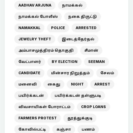
AADHAV ARJUNA
நாமக்கல்
நாமக்கல் போலீஸ்
நகை திருட்டு
NAMAKKAL
POLICE
ARRESTED
JEWELRY THEFT
இடைத்தேர்தல்
அம்பாசமுத்திரம் தொகுதி
சீமான்
வேட்பாளர்
BY ELECTION
SEEMAN
CANDIDATE
மின்சார நிறுத்தம்
சேலம்
மனைவி
கைது
NIGHT
ARREST
பயிர்க்கடன்
பயிர்க்கடன் தள்ளுபடி
விவசாயிகள் போராட்டம்
CROP LOANS
FARMERS PROTEST
தூத்துக்குடி
கோவில்பட்டி
கஞ்சா
பணம்